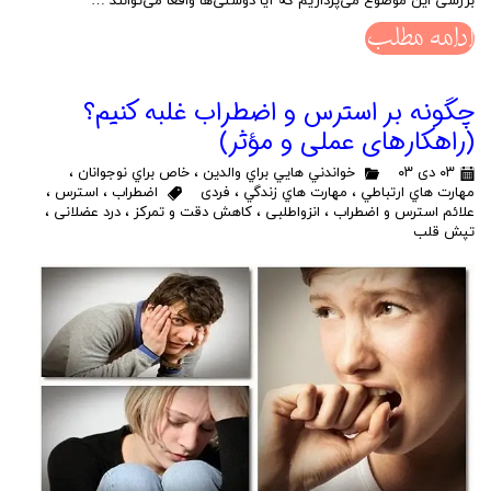
بررسی این موضوع می‌پردازیم که آیا دوستی‌ها واقعاً می‌توانند …
ادامه مطلب
چگونه بر استرس و اضطراب غلبه کنیم؟
(راهکارهای عملی و مؤثر)
۰۳ دی ۰۳
خواندني هايي براي والدين
،
خاص براي نوجوانان
،
مهارت هاي ارتباطي
،
مهارت هاي زندگي
،
فردی
اضطراب
،
استرس
،
علائم استرس و اضطراب
،
انزواطلبی
،
کاهش دقت و تمرکز
،
درد عضلانی
،
تپش قلب