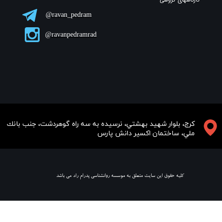
ravan_pedram@
ravanpedramrad@
​​​كرج، بلوار شهيد بهشتي، نرسيده به سه راه گوهردشت، جنب بانك
ملي، ساختمان اكسير دانش پارس
​ كليه حقوق اين سايت متعلق به موسسه روانشناسي پدرام راد مي باشد