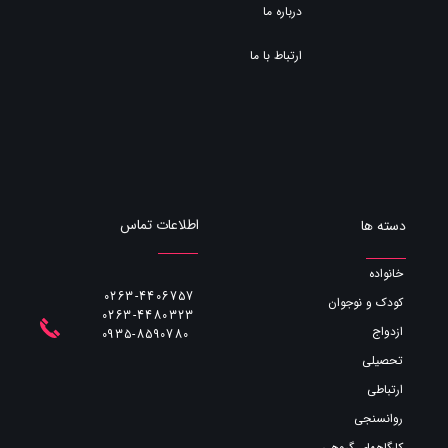
درباره ما
ارتباط با ما
اطلاعات تماس
دسته ها
خانواده
0263-4406757
کودک و نوجوان
0263-4480323
ازدواج
​​​​​​​0935-8590780
تحصیلی
ارتباطی
روانسنجی
کارگاههای گروهی