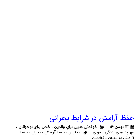
حفظ آرامش در شرایط بحرانی
۱۳ بهمن ۰۴
خواندني هايي براي والدين
،
خاص براي نوجوانان
،
مهارت هاي زندگي
،
فردی
استرس
،
حفظ آرامش
،
بحران
،
حفظ
آرامش در بحران
،
کافئین