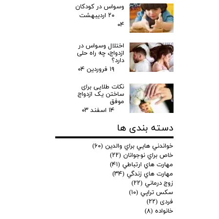
وسواس در کودکان
۲۰ اردیبهشت
۰۴
اختلال وسواس در
ازدواج، چه راه حلی
دارد؟
۱۹ فروردین ۰۴
نکات طلایی برای
ساختن یک ازدواج
موفق
۱۴ اسفند ۰۳
دسته بندی ها
خواندني هايي براي والدين
(۶۰)
خاص براي نوجوانان
(۲۲)
مهارت هاي ارتباطي
(۴۱)
مهارت هاي زندگي
(۳۴)
زوج درماني
(۲۲)
سكس تراپي
(۱۰)
فردی
(۲۲)
خانواده
(۸)