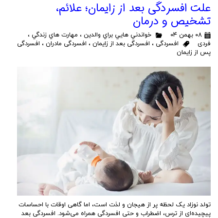
علت افسردگی بعد از زایمان؛ علائم،
تشخیص و درمان
۰۸ بهمن ۰۴
خواندني هايي براي والدين
،
مهارت هاي زندگي
،
فردی
افسردگی
،
افسردگی بعد از زایمان
،
افسردگی مادران
،
افسردگی
پس از زایمان
تولد نوزاد یک لحظه پر از هیجان و لذت است، اما گاهی اوقات با احساسات
پیچیده‌ای از ترس، اضطراب و حتی افسردگی همراه می‌شود. افسردگی بعد