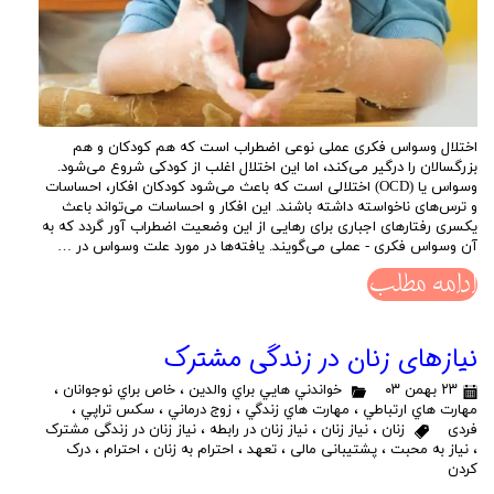
اختلال وسواس فکری عملی نوعی اضطراب است که هم کودکان و هم
بزرگسالان را درگیر می‌کند، اما این اختلال اغلب از کودکی شروع می‌شود.
وسواس یا (OCD) اختلالی است که باعث می‌شود کودکان افکار، احساسات
و ترس‌های ناخواسته داشته باشند. این افکار و احساسات می‌تواند باعث
یکسری رفتارهای اجباری برای رهایی از این وضعیت اضطراب‌ آور گردد که به
آن وسواس فکری - عملی می‌گویند. یافته‌ها در مورد علت وسواس در …
ادامه مطلب
نیازهای زنان در زندگی مشترک
۲۳ بهمن ۰۳
خواندني هايي براي والدين
،
خاص براي نوجوانان
،
مهارت هاي ارتباطي
،
مهارت هاي زندگي
،
زوج درماني
،
سكس تراپي
،
فردی
زنان
،
نیاز زنان
،
نیاز زنان در رابطه
،
نیاز زنان در زندگی مشترک
،
نیاز به محبت
،
پشتیبانی مالی
،
تعهد
،
احترام به زنان
،
احترام
،
درک
کردن