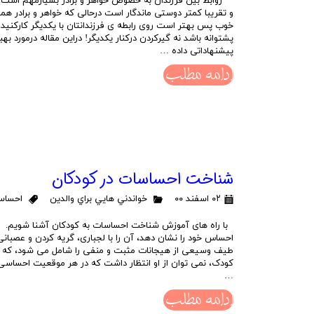
روابط بین فرزندان به خصوص خواهر و برادر بسیارمهم است. 
و تقریبا کمتر دوستی ماندگار است درحالی که خواهر و برادر ه
خوب پس بهتر است روی رابطه ی فرزندانتان با یکدیگر کارکنید 
پشتوانه باشد نه گیرکردن درکنار یکدیگر! دراین مقاله درمورد بهبو
پیشنهاداتی داده …
ادامه مطلب
شناخت احساسات در كودكان
۰۲ اسفند ۰۰
خواندني هايي براي والدين
احساس
با راه های آموزش شناخت احساسات به کودکان آشنا شویم. ک
احساس خود را نشان دهد، آن را با لجباری، گریه کردن و عصبا
طیف وسیعی از هیجانات مثبت و منفی را شامل می شود، که ب
کودک، نمی توان از او انتظار داشت که در هر موقعیت احساس
…
ادامه مطلب