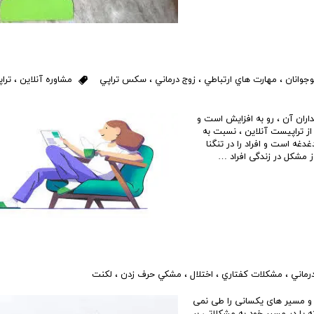
جوانان
،
مهارت هاي ارتباطي
،
زوج درماني
،
سكس تراپي
مشاوره آنلاين
،
ترا
داران آن ، رو به افزایش است و
از تراپیست آنلاین ، نسبت به
دغه است و افراد را در تنگنا
 مشکل در زندگی افراد …
رماني
،
مشكلات كفتاري
،
اختلال
،
مشكي حرف زدن
،
لكنت
د و مسیر های یکسانی را طی نمی