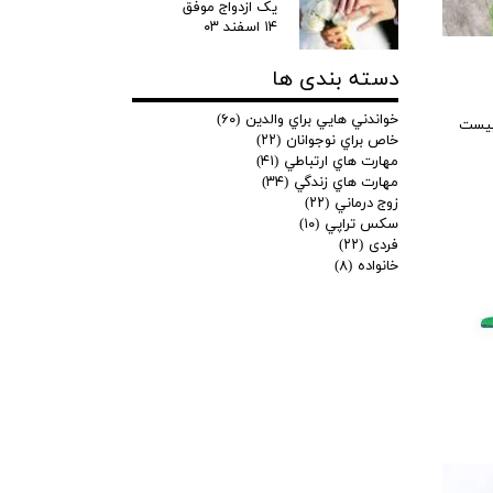
یک ازدواج موفق
۱۴ اسفند ۰۳
دسته بندی ها
خواندني هايي براي والدين
(۶۰)
پيست
خاص براي نوجوانان
(۲۲)
مهارت هاي ارتباطي
(۴۱)
مهارت هاي زندگي
(۳۴)
زوج درماني
(۲۲)
سكس تراپي
(۱۰)
فردی
(۲۲)
خانواده
(۸)