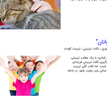
نان"
وري
،
نكات تربيتي
،
تربيت كودك
 شادی؛ با یک مطلب تربیتی
گیری نکات تربیتی فرزندان
ست. اما نکات کلّی تربیت
سالی باید رعایت شود. در ادامه