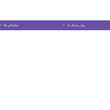
روان پدرام راد
دپارتمان ها
درباره ما
مشاوره خانواده
منشور اخلاقي
مشاوره کودک و نو
در يك نگاه
مشاوره فردی
مشاوره ازدواج
مشاوره تحصیل
کارگاه های آموز
روانسنجی