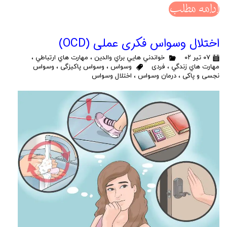
ادامه مطلب
اختلال وسواس فکری عملی (OCD)
۰۷ تیر ۰۲
خواندني هايي براي والدين
،
مهارت هاي ارتباطي
،
مهارت هاي زندگي
،
فردی
وسواس
،
وسواس پاکیزگی
،
وسواس
نجسی و پاکی
،
درمان وسواس
،
اختلال وسواس