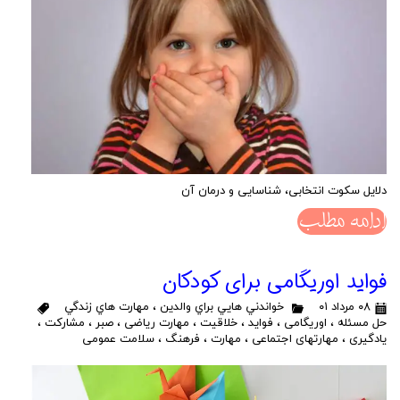
دلایل سکوت انتخابی، شناسایی و درمان آن
ادامه مطلب
فواید اوریگامی برای کودکان
۰۸ مرداد ۰۱
خواندني هايي براي والدين
،
مهارت هاي زندگي
حل مسئله
،
اوریگامی
،
فواید
،
خلاقیت
،
مهارت ریاضی
،
صبر
،
مشارکت
،
یادگیری
،
مهارتهای اجتماعی
،
مهارت
،
فرهنگ
،
سلامت عمومی