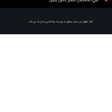
ملي، ساختمان اكسير دانش پارس
​ كليه حقوق اين سايت متعلق به موسسه روانشناسي پدرام راد مي باشد