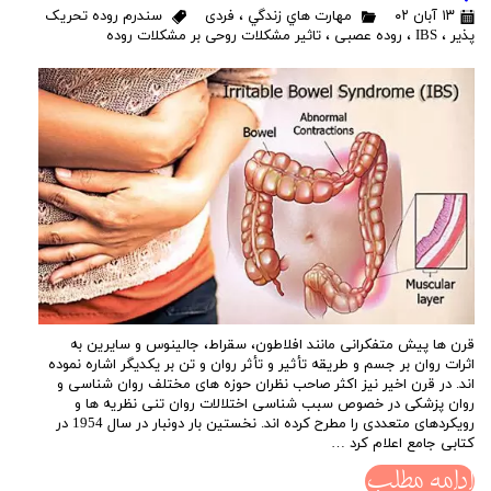
۱۳ آبان ۰۲
مهارت هاي زندگي
،
فردی
سندرم روده تحریک
پذیر
،
IBS
،
روده عصبی
،
تاثیر مشکلات روحی بر مشکلات روده
قرن ها پیش متفکرانی مانند افلاطون، سقراط، جالینوس و سایرین به
اثرات روان بر جسم و طریقه تأثیر و تأثر روان و تن بر یکدیگر اشاره نموده
اند. در قرن اخیر نیز اکثر صاحب نظران حوزه های مختلف روان شناسی و
روان پزشکی در خصوص سبب شناسی اختلالات روان تنی نظریه ها و
رویکردهای متعددی را مطرح کرده اند. نخستین بار دونبار در سال 1954 در
کتابی جامع اعلام کرد …
ادامه مطلب