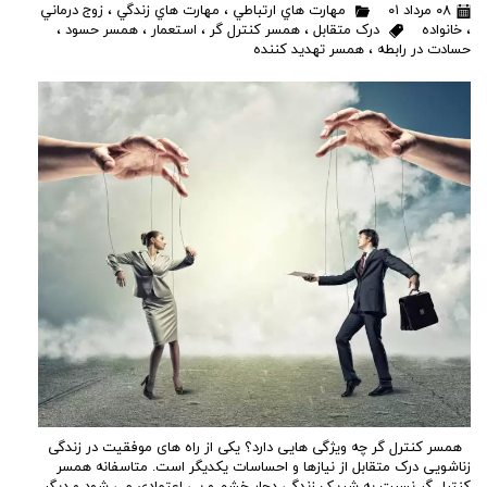
۰۸ مرداد ۰۱
مهارت هاي ارتباطي
،
مهارت هاي زندگي
،
زوج درماني
،
خانواده
درک متقابل
،
همسر کنترل گر
،
استعمار
،
همسر حسود
،
حسادت در رابطه
،
همسر تهدید کننده
همسر کنترل گر چه ویژگی هایی دارد؟ یکی از راه های موفقیت در زندگی
زناشویی درک متقابل از نیازها و احساسات یکدیگر است. متاسفانه همسر