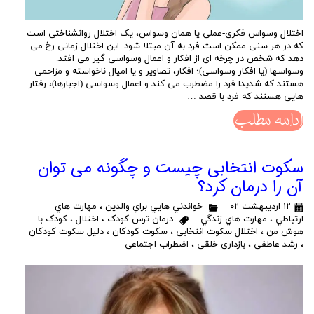
اختلال وسواس فکری-عملی یا همان وسواس، یک اختلال روانشناختی است
که در هر سنی ممکن است فرد به آن مبتلا شود. این اختلال زمانی رخ می
دهد که شخص در چرخه ای از افکار و اعمال وسواسی گیر می افتد.
وسواسها (یا افکار وسواسی)؛ افکار، تصاویر و یا امیال ناخواسته و مزاحمی
هستند که شدیدا فرد را مضطرب می کند و اعمال وسواسی (اجبارها)، رفتار
هایی هستند که فرد با قصد …
ادامه مطلب
سکوت انتخابی چیست و چگونه می توان
آن را درمان کرد؟
۱۲ اردیبهشت ۰۲
خواندني هايي براي والدين
،
مهارت هاي
ارتباطي
،
مهارت هاي زندگي
درمان ترس کودک
،
اختلال
،
کودک با
هوش من
،
اختلال سکوت انتخابی
،
سکوت کودکان
،
دلیل سکوت کودکان
،
رشد عاطفی
،
بازداری خلقی
،
اضطراب اجتماعی