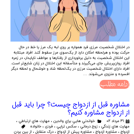
در اختلال شخصیت مرزی فرد همواره بر روی لبه یک مرز یا خط در حال
حرکت بوده و هرلحظه امکان دارد از یک‌سوی مرز سقوط کند. افراد مبتلابه
این اختلال شخصیت به دلیل برخورداری از رفتارها و عواطف ناپایدار، در زمره
افراد روان‌پریش جای می‌گیرند و متأسفانه این اختلال در زنان شایع‌تر است.
افراد دارای اختلال شخصیت مرزی در یک‌لحظه شاد و خوشحال و لحظه دیگر
افسرده و منزوی می‌شوند. …
ادامه مطلب
مشاوره قبل از ازدواج چیست؟ چرا باید قبل
از ازدواج مشاوره کنیم؟
۳۱ مرداد ۰۲
خواندني هايي براي والدين
،
مهارت هاي ارتباطي
،
مهارت هاي زندگي
،
زوج درماني
،
سكس تراپي
،
فردی
،
خانواده
ازدواج
،
مشاوره ازدواج
،
مشاوره پیش از ازدواج
،
درک متقابل
،
از بین بردن