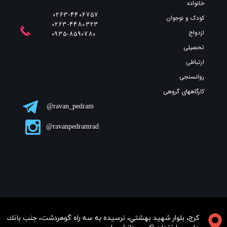
خانواده
0263-4406757
کودک و نوجوان
0263-4480323
ازدواج
​​​​​​​0935-8590780
تحصیلی
ارتباطی
روانسنجی
کارگاههای گروهی
ravan_pedram@
ravanpedramrad@
​​​كرج، بلوار شهيد بهشتي، نرسيده به سه راه گوهردشت، جنب بانك