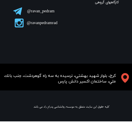
کارگاههای گروهی
ravan_pedram@
ravanpedramrad@
​​​كرج، بلوار شهيد بهشتي، نرسيده به سه راه گوهردشت، جنب بانك
ملي، ساختمان اكسير دانش پارس
​ كليه حقوق اين سايت متعلق به موسسه روانشناسي پدرام راد مي باشد