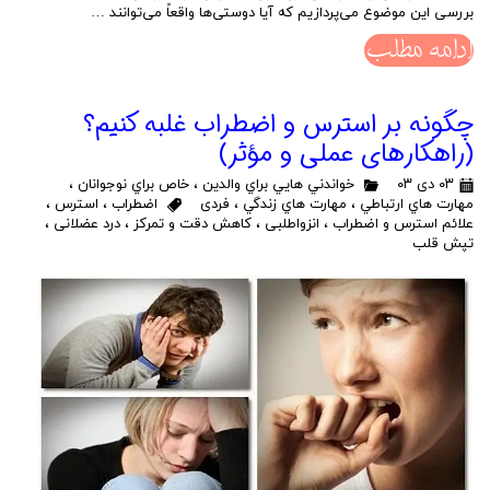
بررسی این موضوع می‌پردازیم که آیا دوستی‌ها واقعاً می‌توانند …
ادامه مطلب
چگونه بر استرس و اضطراب غلبه کنیم؟
(راهکارهای عملی و مؤثر)
۰۳ دی ۰۳
خواندني هايي براي والدين
،
خاص براي نوجوانان
،
مهارت هاي ارتباطي
،
مهارت هاي زندگي
،
فردی
اضطراب
،
استرس
،
علائم استرس و اضطراب
،
انزواطلبی
،
کاهش دقت و تمرکز
،
درد عضلانی
،
تپش قلب