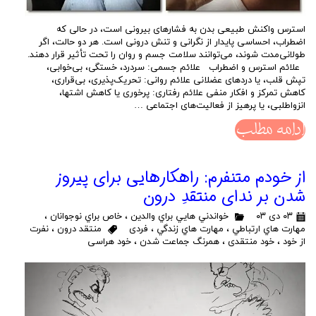
استرس واکنش طبیعی بدن به فشارهای بیرونی است، در حالی که
اضطراب، احساسی پایدار از نگرانی و تنش درونی است. هر دو حالت، اگر
طولانی‌مدت شوند، می‌توانند سلامت جسم و روان را تحت تأثیر قرار دهند.
علائم استرس و اضطراب علائم جسمی: سردرد، خستگی، بی‌خوابی،
تپش قلب، یا دردهای عضلانی علائم روانی: تحریک‌پذیری، بی‌قراری،
کاهش تمرکز و افکار منفی علائم رفتاری: پرخوری یا کاهش اشتها،
انزواطلبی، یا پرهیز از فعالیت‌های اجتماعی …
ادامه مطلب
از خودم متنفرم: راهکار‌هایی برای پیروز
شدن بر ندای منتقدِ درون
۰۳ دی ۰۳
خواندني هايي براي والدين
،
خاص براي نوجوانان
،
مهارت هاي ارتباطي
،
مهارت هاي زندگي
،
فردی
منتقد درون
،
نفرت
از خود
،
خود منتقدی
،
همرنگ جماعت شدن
،
خود هراسی