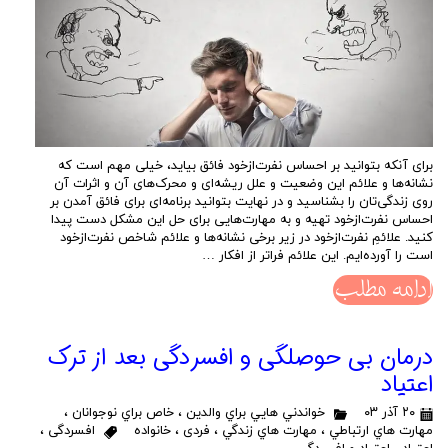
برای آنکه بتوانید بر احساس نفرت‌از‌خود فائق بیاید، خیلی مهم است که
نشانه‌ها و علائم این وضعیت و علل ریشه‌ای و محرک‌های آن و اثرات آن
روی زندگی‌تان را بشناسید و در نهایت بتوانید برنامه‌ای برای فائق آمدن بر
احساس نفرت‌از‌خود تهیه و به مهارت‌هایی برای حل این مشکل دست پیدا
کنید. علائمِ نفرت‌از‌خود در زیر برخی نشانه‌ها و علائم شاخص نفرت‌از‌خود
است را آورده‌ایم. این علائم فراتر از افکار …
ادامه مطلب
درمان بی حوصلگی و افسردگی بعد از ترک
اعتیاد
۲۰ آذر ۰۳
خواندني هايي براي والدين
،
خاص براي نوجوانان
،
مهارت هاي ارتباطي
،
مهارت هاي زندگي
،
فردی
،
خانواده
افسردگی
،