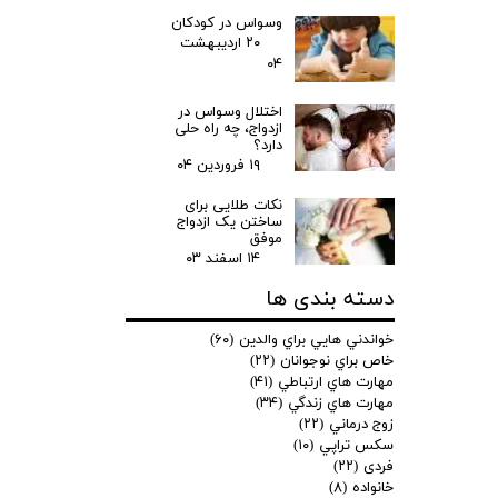
وسواس در کودکان
۲۰ اردیبهشت
۰۴
اختلال وسواس در
ازدواج، چه راه حلی
دارد؟
۱۹ فروردین ۰۴
نکات طلایی برای
ساختن یک ازدواج
موفق
۱۴ اسفند ۰۳
دسته بندی ها
خواندني هايي براي والدين
(۶۰)
خاص براي نوجوانان
(۲۲)
مهارت هاي ارتباطي
(۴۱)
مهارت هاي زندگي
(۳۴)
زوج درماني
(۲۲)
سكس تراپي
(۱۰)
فردی
(۲۲)
خانواده
(۸)