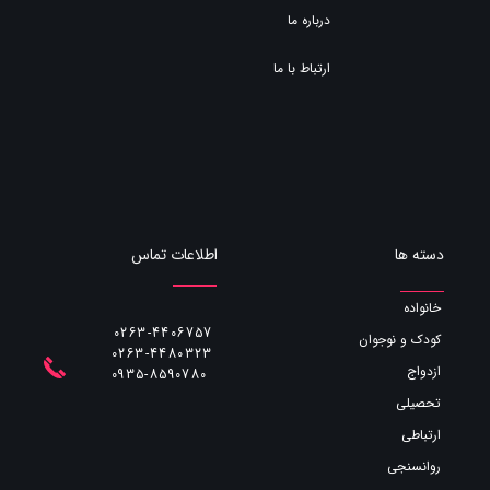
درباره ما
ارتباط با ما
اطلاعات تماس
دسته ها
خانواده
0263-4406757
کودک و نوجوان
0263-4480323
ازدواج
​​​​​​​0935-8590780
تحصیلی
ارتباطی
روانسنجی