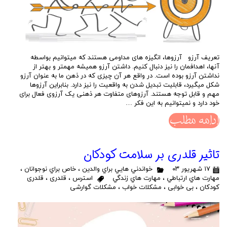
تعریف آرزو آرزوها، انگیزه های مداومی هستند که میتوانیم بواسطه
آنها، اهدافمان را نیز دنبال کنیم. داشتن آرزو همیشه مهمتر و بهتر از
نداشتن آرزو بوده است. در واقع هر آن چیزی که در ذهن ما به عنوان آرزو
شکل میگیرد، قابلیت تبدیل شدن به واقعیت را نیز دارد. بنابراین آرزوها
مهم و قابل توجه هستند. آرزوهای متفاوت هر ذهنی یک آرزوی فعال برای
خود دارد و نمیتوانیم به این فکر …
ادامه مطلب
تاثیر قلدری بر سلامت کودکان
۱۷ شهریور ۰۳
خواندني هايي براي والدين
،
خاص براي نوجوانان
،
مهارت هاي ارتباطي
،
مهارت هاي زندگي
استرس
،
قلدری
،
قلدری
کودکان
،
بی خوابی
،
مشکلات خواب
،
مشکلات گوارشی