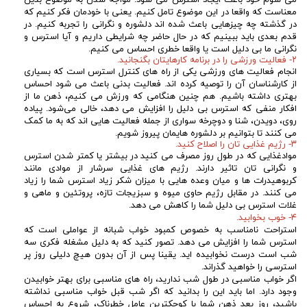
می شوم خود باعث ایجاد استرس می شود. مواجه شدن به موضوع بدین
معناست که واقعا در این موضوع تامل کنیم. یعنی با خودمان فکر کنیم که
در گذشته چه چیزهایی باعث شده اند دلشوره و نگرانی را تجربه کنیم. در
قدم بعدی باید ببینیم که در حال حاضر چه شرایطی داریم و آیا استرس و
نگرانی ما بی دلیل است یا واقعا خطری احساس می کنیم.
۲- فعالیت ورزشی را در برنامه کارهایتان بگنجانید.
انجام فعالیت های ورزشی یکی از راه های کنترل استرس است که بسیاری
از کارشناسان آن را توصیه کرده اند. فعالیت بدنی باعث می شود احساس
بهتری داشته باشیم. هم چنین هنگامی که ورزش می کنیم، ذهن ما از
افکار منفی که استرس بی دلیل را افزایش می دهد، خالی می‌شود. پیاده
روی، دویدن، شنا و دوچرخه سواری از جمله فعالیت هایی اند که به ما کمک
می کنند تا بتوانیم بر دلشوره هایمان پیروز شویم.
۳- رژیم غذایی تان را اصلاح کنید.
موادغذایی که در طول روز مصرف می کنید در بیشتر یا کمتر شدن استرس
و نگرانی تان تاثیر دارند. رژیم های غذایی سرشار از موادی مانند
کربوهیدرات ها و میان وعده هایی با میزان شکر زیاد استرس شما را زیاد
می کنند. در مقابل رژیم حاوی میوه و سبزیجات تازه، پروتئین و ماهی و
غلات استرس بی دلیل شما را کاهش می دهد.
۴- خوب بخوابید.
استراحت نامناسب به خصوص کمبود خواب شبانه از عواملی است که
استرس شما را افزایش می دهد. تصور کنید که به دلیل مشغله فکری سه
شب است درست نخوابیده اید. یقینا پس از آن بدون هیچ دلیلی روز پر
استرسی را خواهید گذراند.
اگر خواب مناسبی در طول شب ندارید، راه های مناسبی برای بهتر خوابیدن
وجود دارد. اما باید این را بدانید که اگر شب قبل خواب مناسبی نداشته
باشید، روز بعد ذهن شما با کوچکترین عامل خطرناک، شروع به احساس