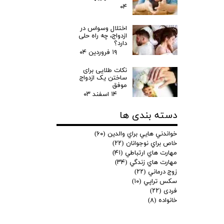
۰۴
اختلال وسواس در
ازدواج، چه راه حلی
دارد؟
۱۹ فروردین ۰۴
نکات طلایی برای
ساختن یک ازدواج
موفق
۱۴ اسفند ۰۳
دسته بندی ها
خواندني هايي براي والدين
(۶۰)
خاص براي نوجوانان
(۲۲)
مهارت هاي ارتباطي
(۴۱)
مهارت هاي زندگي
(۳۴)
زوج درماني
(۲۲)
سكس تراپي
(۱۰)
فردی
(۲۲)
خانواده
(۸)