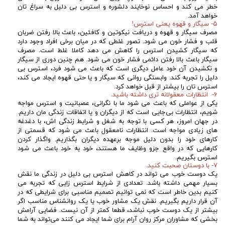
خطر می کند و احساس نوخایند دلشوره و استرس بی دلیل به سراغ تان
خواهد آمد.
۵- سیگار و قهوه یعنی استرس!
مصرف سیگار و قهوه و دریافت نیکوتین و کافئین، باعث بالا رفتن ضربان
قلب و فشار خون می شود. تصور غلطی که در میان برخی افراد وجود دارد
که سیگار کشیدن استرس را کاهش می دهد کاملا غلط است. مصرف
سیگار باعث بالا رفتن دائمی فشار خون می شود. هم چنین دوری از سیگار
و نکشیدن آن خود عامل دیگری است که باعث می شود فرد، استرس بی
دلیل را تجربه کند. وابستگی روانی که سیگار و یا حتی قهوه ایجاد می کند،
استرس تان را بیشتر از قبل خواهد کرد.
۶- انتظارات معقولانه تری داشته باشید.
یکی از عواملی که باعث می شود ما با نگرانی، عصبانیت و استرس مواجه
شویم، انتظارات بی‌جایی است که از دیگران و یا اتفاقات زندگی مان داریم.
در جهان امروز، هر کسی با توجه به شغل و شرایط زندگی اش، با دغدغه
های زیادی مواجه است. انتظارات نامعقول باعث می شود که قسمتی از
کارهای خود را بدون دلیل موجه برعهده دیگران بگذاریم. واگذار کردن
کارهایی که در واقع جزو وظایف ما هستند، خود به خود باعث می شود
استرس بگیریم.
۷- با دوستان صحبت کنید.
یک دوست خوب می تواند در کاهش استرس بی دلیل در زندگی ما نقش
بسیار مهمی داشته باشد. تعدادی از شرایط استرس زایی که تجربه می
کنیم بدین خاطر است که نمی توانیم تصمیم مناسبی برای شرایطی که در
آن قرار داریم بگیریم. نقش یک مشاور خوب یا یک روانشناس مناسب اگر
بیشتر از یک دوست خوب نباشد، قطعا کمتر از آن نیست. فضایی آرامش
بخشی که مشاوران مرکز روان آرام برای شما ایجاد می کنند می‌تواند به شما