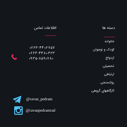
اطلاعات تماس
دسته ها
خانواده
0263-4406757
کودک و نوجوان
0263-4480323
ازدواج
​​​​​​​0935-8590780
تحصیلی
ارتباطی
روانسنجی
کارگاههای گروهی
ravan_pedram@
ravanpedramrad@