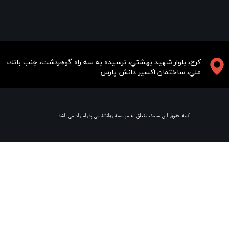
​​​كرج، بلوار شهيد بهشتي، نرسيده به سه راه گوهردشت، جنب بانك
ملي، ساختمان اكسير دانش پارس
​ كليه حقوق اين سايت متعلق به موسسه روانشناسي پدرام راد مي باشد