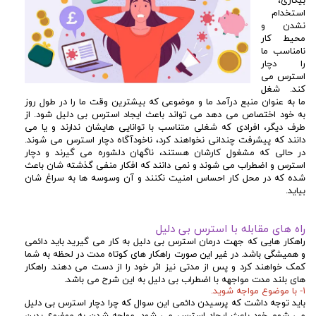
بیکاری،
استخدام
نشدن و
محیط کار
نامناسب ما
را دچار
استرس می
کند. شغل
ما به عنوان منبع درآمد ما و موضوعی که بیشترین وقت ما را در طول روز
به خود اختصاص می دهد می تواند باعث ایجاد استرس بی دلیل شود. از
طرف دیگر، افرادی که شغلی متناسب با توانایی هایشان ندارند و یا می
دانند که پیشرفت چندانی نخواهند کرد، ناخودآگاه دچار استرس می شوند.
در حالی که مشغول کارشان هستند، ناگهان دلشوره می گیرند و دچار
استرس و اضطراب می شوند و نمی دانند که افکار منفی گذشته شان باعث
شده که در محل کار احساس امنیت نکنند و آن وسوسه ها به سراغ شان
بیاید.
راه های مقابله با استرس بی دلیل
راهکار هایی که جهت درمان استرس بی دلیل به کار می گیرید باید دائمی
و همیشگی باشد. در غیر این صورت راهکار های کوتاه مدت در لحظه به شما
کمک خواهند کرد و پس از مدتی نیز اثر خود را از دست می دهند. راهکار
های بلند مدت مواجهه با اضطراب بی دلیل به این شرح می باشد.
۱- با موضوع مواجه شوید.
باید توجه داشت که پرسیدن دائمی این سوال که چرا دچار استرس بی دلیل