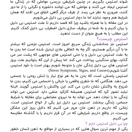
شوند استرس بگیریم. در چنین شرایطی بررسی عواملی که در زندگی ما
استرس ایجاد می کنند و عواملی که می توانند دلشوره و نگرانی را از ما دور
کنند، ضروری به نظر می رسد. از طرف دیگر گاهی اتفاق می افتد که همان
شرایط هم وجود ندارند اما ما دچار استرس بی دلیل می‌شویم.
در این مقاله با ما همراه باشید چرا که قصد داریم تا علت استرس بی دلیل
را بیان کنیم و به شما در برطرف سازی دلیل اضطراب بی دلیل کمک کنیم.
این مطلب را به هیچ عنوان از دست ندهید.
استرس چیست؟
استرس جز جدانشدنی زندگی سریع امروز است. استرس مزمنی که بیشتر
ما با آن درگیر هستیم، اگر چه به اتفاقی عادی تبدیل شده است اما بدن ما
به علت استرس بی دلیل و یا حتی استرس های موجهی که پشت سر می
گذارد، بهای سنگینی پرداخت می کند. اما پیش از این که بتوانیم علت بروز
استرس های بی دلیل زندگی مان را متوجه شویم بهتر است با خود استرس
آشنا شویم.(
Stress Symptoms, Signs, and Causes
)
استرس پاسخی است که بدن ما یه هر نوع نیاز یا تنش روحی یا جسمی
می دهد. هنگامی که ما خطری واقعی یا خیالی را احساس می کنیم، بدن ما
شروع به واکنش نشان دادن می کند. این واکنش را استرس گویند. البته
نباید تصور کرد که استرس همیشه کارکرد منفی دارد. استرس می تواند
زندگی ما را نجات دهد. می تواند به ما نیروی مضاعفی برای مقابله با شرایط
حساس زندگی ببخشد. استرس بی دلیل نیز یکی از انواع استرس است.
زمانی که داریم در ذهن مان مرور می کنیم که دلایل بروز این مشکل
چیست، در واقع داریم شرایطی که در آن قرار داریم را با گذشته مقایسه
می کنیم.
چرا بی دلیل استرس دارم ؟
یکی از مهم ترین سوال هایی که در بسیاری از مواقع به ذهن انسان خطور