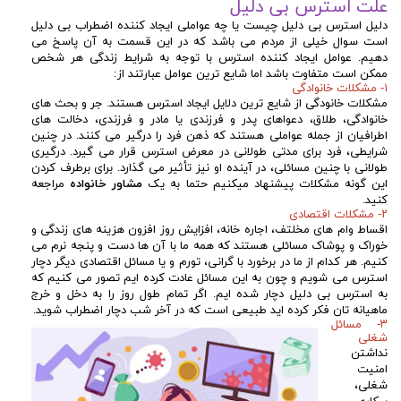
علت استرس بی دلیل
دلیل استرس بی دلیل چیست یا چه عواملی ایجاد کننده اضطراب بی دلیل
است سوال خیلی از مردم می باشد که در این قسمت به آن پاسخ می
دهیم. عوامل ایجاد کننده استرس با توجه به شرایط زندگی هر شخص
ممکن است متفاوت باشد اما شایع ترین عوامل عبارتند از:
۱- مشکلات خانوادگی
مشکلات خانودگی از شایع ترین دلایل ایجاد استرس هستند. جر و بحث های
خانوادگی، طلاق، دعواهای پدر و فرزندی یا مادر و فرزندی، دخالت های
اطرافیان از جمله عواملی هستند که ذهن فرد را درگیر می کنند. در چنین
شرایطی، فرد برای مدتی طولانی در معرض استرس قرار می گیرد. درگیری
طولانی با چنین مسائلی، در آینده او نیز تأثیر می گذارد. برای برطرف کردن
این گونه مشکلات پیشنهاد میکنیم حتما به یک
مشاور خانواده
مراجعه
کنید.
۲- مشکلات اقتصادی
اقساط وام های مخلتف، اجاره خانه، افزایش روز افزون هزینه های زندگی و
خوراک و پوشاک مسائلی هستند که همه ما با آن ها دست و پنجه نرم می
کنیم. هر کدام از ما در برخورد با گرانی، تورم و یا مسائل اقتصادی دیگر دچار
استرس می شویم و چون به این مسائل عادت کرده ایم تصور می کنیم که
به استرس بی دلیل دچار شده ایم. اگر تمام طول روز را به دخل و خرج
ماهیانه تان فکر کرده اید طبیعی است که در آخر شب دچار اضطراب شوید.
۳- مسائل
شغلی
نداشتن
امنیت
شغلی،