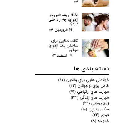
۰۴
اختلال وسواس در
ازدواج، چه راه حلی
دارد؟
۱۹ فروردین ۰۴
نکات طلایی برای
ساختن یک ازدواج
موفق
۱۴ اسفند ۰۳
دسته بندی ها
خواندني هايي براي والدين
(۶۰)
خاص براي نوجوانان
(۲۲)
مهارت هاي ارتباطي
(۴۱)
مهارت هاي زندگي
(۳۴)
زوج درماني
(۲۲)
سكس تراپي
(۱۰)
فردی
(۲۲)
خانواده
(۸)