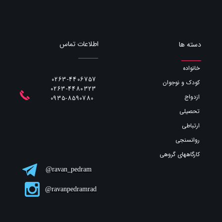
اطلاعات تماس
دسته ها
خانواده
0263-4406757
کودک و نوجوان
0263-4480323
ازدواج
​​​​​​​0935-8590780
تحصیلی
ارتباطی
روانسنجی
کارگاههای گروهی
ravan_pedram@
ravanpedramrad@