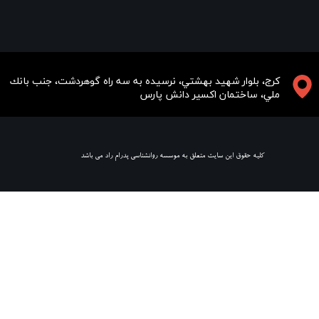
​​​كرج، بلوار شهيد بهشتي، نرسيده به سه راه گوهردشت، جنب بانك
ملي، ساختمان اكسير دانش پارس
​ كليه حقوق اين سايت متعلق به موسسه روانشناسي پدرام راد مي باشد