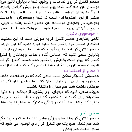
همسر کنترل گر روی تعاملات و برخورد شما با دیگران تاثیر می‌گ
دوستان تان منع کند. شما بهتر است با در پیش گرفتن رفتارهای
این گونه رفتارهای همسر قادر است عواقب نامطلوبی را ایجاد کند. 
بعضی از این راهکارها این است که شما و همسرتان را با دوستان
بخواهید در جمع‌های دوستانه تان حضور داشته باشد تا خیلی 
تفریح و گردش بروید تا متوجه شود تمام وقت شما فقط معطوف
4-خودخوری نکردن
گاهی رفتارهای همسر کنترل گر به صورتی است که این ذهنیت را ب
انتقاد از همسر خود را نمی دید. نباید اجازه دهید که این باورها
همسر کنترل گر به خودتان بگویید که شما رفتار درستی دارید و 
بنابراین سعی کنید که احساس گناه و عذاب وجدانتان را کنترل
کسی که بهتر است رفتارش را تغییر دهد همسر کنترل گر شما 
نادرست همسرتان بی دفاع و شکننده می کند که نباید اجازه ده
5-دفاع از اعتقادات
همسرش کنترلگر ممکن است سعی کند که در اعتقادات مذهبی س
خودش ببرد. از این رو دلیلی ندارد که شما مطابق با او فکر ک
فرهنگی داشت شما هم همان را داشته باشید.
هرچند سعی کنید که حرفهای او را بشنوید از دیدگاه او به دنیا ن
مقتدرانه بیان کنید اجازه ندهید که این اختلاف عقاید منجر 
بدانید که بیشتر اختلافات در زندگی مشترک به خاطر تفاوت عقا
سخن آخر
همسر کنترل گر رفتار ها و ویژگی هایی دارد که به تدریس زندگی 
شما هم نشانه های یک فرد کنترل گر را دارد توصیه می شود که از 
منبع: سایت هنر زندگی