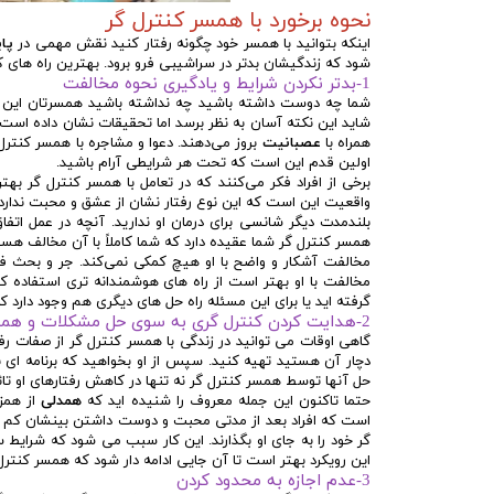
نحوه برخورد با همسر کنترل گر
اینکه بتوانید با همسر خود چگونه رفتار کنید نقش مهمی در
پا
شود که زندگیشان بدتر در سراشیبی فرو برود. بهترین راه های که
1-بدتر نکردن شرایط و یادگیری نحوه مخالفت
شما چه دوست داشته باشید چه نداشته باشید همسرتان این صفت
شاید این نکته آسان به نظر برسد اما تحقیقات نشان داده است که
همراه با
عصبانیت
بروز می‌دهند. دعوا و مشاجره با همسر کنترل 
اولین قدم این است که تحت هر شرایطی آرام باشید.
برخی از افراد فکر می‌کنند که در تعامل با همسر کنترل گر به
واقعیت این است که این نوع رفتار نشان از عشق و محبت ندارد چرا
بلندمدت دیگر شانسی برای درمان او ندارید. آنچه در عمل ات
همسر کنترل گر شما عقیده دارد که شما کاملاً با آن مخالف هس
مخالفت آشکار و واضح با او هیچ کمکی نمی‌کند. جر و بحث فق
مخالفت با او بهتر است از راه های هوشمندانه تری استفاده کن
گرفته اید یا برای این مسئله راه حل های دیگری هم وجود دارد که
2-هدایت کردن کنترل گری به سوی حل مشکلات و همدلی
گاهی اوقات می توانید در زندگی با همسر کنترل گر از صفات رفت
دچار آن هستید تهیه کنید. سپس از او بخواهید که برنامه ای ب
حل آنها توسط همسر کنترل گر نه تنها در کاهش رفتارهای او تاث
حتما تاکنون این جمله معروف را شنیده اید که
همدلی
از همزب
است که افراد بعد از مدتی محبت و دوست داشتن بینشان کم می 
گر خود را به جای او بگذارند. این کار سبب می شود که شرایط
این رویکرد بهتر است تا آن جایی ادامه دار شود که همسر کنترل
3-عدم اجازه به محدود کردن