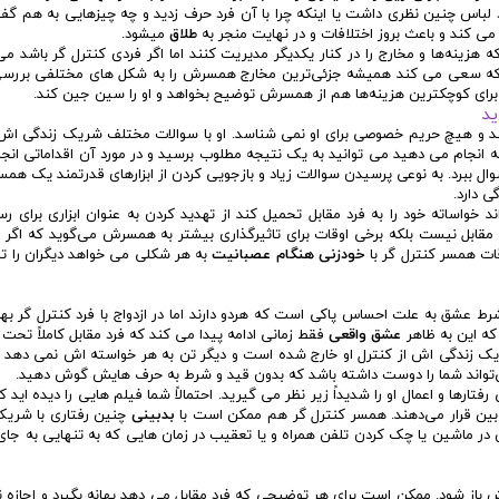
رد لباس چنین نظری داشت یا اینکه چرا با آن فرد حرف زدید و چه چیزهایی به هم گفت
 می کند و باعث بروز اختلافات و در نهایت منجر به
طلاق
میشود.
ه هزینه‌ها و مخارج را در کنار یکدیگر مدیریت کنند اما اگر فردی کنترل گر باشد م
 که سعی می کند همیشه جزئی‌ترین مخارج همسرش را به شکل های مختلفی بررسی
 که برای کوچکترین هزینه‌ها هم از همسرش توضیح بخواهد و او را سین جین کند.
کند و هیچ حریم خصوصی برای او نمی شناسد. او با سوالات مختلف شریک زندگی اش 
ه انجام می دهید می توانید به یک نتیجه مطلوب برسید و در مورد آن اقداماتی انج
ال ببرد. به نوعی پرسیدن سوالات زیاد و بازجویی کردن از ابزارهای قدرتمند یک همس
ی دارد.
خواساته خود را به فرد مقابل تحمیل کند از تهدید کردن به عنوان ابزاری برای ر
مقابل نیست بلکه برخی اوقات برای تاثیرگذاری بیشتر به همسرش می‌گوید که اگر م
ات همسر کنترل گر با
خودزنی هنگام عصبانیت
به هر شکلی می خواهد دیگران را ت
رط عشق به علت احساس پاکی است که هردو دارند اما در ازدواج با فرد کنترل گر ب
که این به ظاهر
عشق واقعی
فقط زمانی ادامه پیدا می کند که فرد مقابل کاملاً تحت ا
یک زندگی اش از کنترل او خارج شده است و دیگر تن به هر خواسته اش نمی ده
‌تواند شما را دوست داشته باشد که بدون قید و شرط به حرف هایش گوش دهید.
رها و اعمال او را شدیداً زیر نظر می گیرید. احتمالاً شما فیلم هایی را دیده اید ک
ه‌بین قرار می‌دهند. همسر کنترل گر هم ممکن است با
بدبینی
چنین رفتاری با شریک
ر ماشین یا چک کردن تلفن همراه و یا تعقیب در زمان هایی که به تنهایی به جای
ز شود. ممکن است برای هر توضیحی که فرد مقابل می دهد بهانه بگیرد و اجازه ن