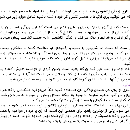
یداری زندگی زناشویی
شما دارد. برخی اوقات رفتارهایی که افراد با همسر خود دارند 
 می توانید برای ارتباط با همسر کنترل گر خود داشته باشید شامل موارد زیر می شون
 کنترل گری را دارد. بنابراین اولین قدم این است که این ویژگی همسرتان را بپ
 خیلی از افراد در مواجهه با همسر کنترل گر خود از کوره در می روند و رفتارهای ت
گر اوضاع و شرایط را بدتر می‌کند و زندگی زناشویی را به سمت تخریب پیش می‌برد. ب
تر است که تحت هر شرایطی با عقاید و رفتارهای او موافقت کنند تا مشکلی ایجاد ن
 که در واقع با این کار مهر تاییدی بر رفتارهای ناسازگار و ناخوشایند همسرتان زده ا
فاق می‌افتد می‌تواند ویژگی کنترل گری اش را کم کند. فرض کنید که در مورد یک
تید.
ط اوضاع را بدتر می کند چراکه بعید است چنین فردی از خواسته هایش کوتاه بیای
ید مثلا می توانید بگویید که نظری که تو دادی خوب است اما آیا فلان نکته را هم
 یکی از آنها... است. با این کارها گارد او کم می شود و سر صحبت باز می شود.
اری او برای حل مسائل زندگی تان استفاده کنید مثلاً می‌توانید مشکلاتی را که هر 
رای حل آنها تنظیم نمایید. با توجه به اینکه مسائل پیش رو مربوط به هر دوی شما
یرگذار است بلکه گره‌ای را هم از زندگی مشترک شما باز می کند.
انی بهتر است اما متاسفانه همدلی در زندگی زناشویی زیاد دیده نمی شود به هم
شود. یکی از بهترین راهها برای همدلی این است که زن یا مرد در مواجهه با همس
 سختی را که همسرشان از لحاظ روحی دچار آن شده بهتر متوجه شوند. البته در پی
 گر اجازه بی احترامی و جسارت به شریکش را به خود ندهد.