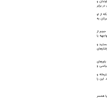
وندان و
ر برابر
ه از او
تان به
 حجم از
جهه با
هستید و
تارهای
اورهای
سیاسی و
رمانه و
 این را
یا همسر