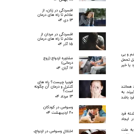
افسردگی در زنان، از
علائم تا راه های درمان
۱۳ دی ۰۴
افسردگی در مردان از
علائم تا راه های درمان
۱۵ آذر ۰۴
شم و بی
مشاوره ازدواج (زوج
بل تحمل
درمانی)
 یا خیر
۱۷ آبان ۰۴
فوبیا چیست؟ راه های
کنترل و درمان آن چگونه
 همانند
است؟
رند. به
۱۳ مرداد ۰۴
د باشد
وسواس در کودکان
۲۰ اردیبهشت ۰۴
شته فرد
 ایجاد
به علت
اختلال وسواس در ازدواج،