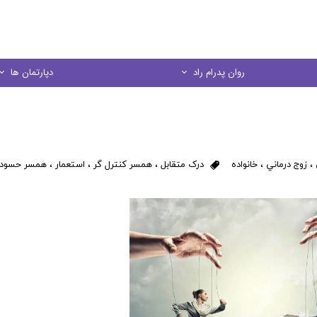
روان پدرام راد
دپارتمان ها
درباره ما
مشاوره خانواده
منشور اخلاقي
مشاوره کودک و نو
،
زوج درماني
،
خانواده
درک متقابل
،
همسر کنترل گر
،
استعمار
،
همسر حسود
در يك نگاه
مشاوره فردی
مشاوره ازدواج
مشاوره تحصیل
کارگاه های آموز
روانسنجی