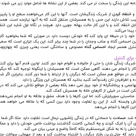
امه این زندگی را سخت تر می کند. بعضی از این نشانه ها شامل موارد زیر می شوند:
 و
انتقاد کردن
از شریک زندگیشان است. آنها با این کار می‌خواهند سطح او را پایین 
رتیب تلاش دارند این حس را به همسرشان منتقل کنند که به آنها نیازمند است. همس
انتقاد کند و با این کار حالت بهانه جویی دارد. هرچند در نگاه اول شاید این انتق
پیدا می‌کند.
 را در حیطه ای وارد کند که خودش دوست دارد. در صورتی که شما بخواهید کاره
ن احساس گناه و عذاب وجدان را در شما چند برابر کند. این یک ابزاری است که سعی 
نترل همسر ایجاد
احساس گناه
مصنوعی و ساختگی است یعنی چیزی که چهارچوب
ریک زندگی شان را حتی از خانواده و اقوام خود دور کنند. اولین قدم آنها برای کنت
کار را انجام می دهند. گاهی ممکن است که همسرشان را اینگونه توجیه کند که دیگرا
ند. در مواقع هم ممکن است که دیگران را از ارتباط با شما دور کنند. بنابراین اگر شم
ده و اطرافیان تان رفت‌وآمد کنید بدانید که همسرتان این ویژگی را دارد.
اجمی و پرخاشگرانه از خود بروز نمی دهد بلکه بعضی از مواقع تلاش می کند که در
 ممکن است در خیلی از کارهای خانه به همسرش کمک کند.
 مناسبتی سوپرایزش کند. اما این کارها را با هدف عشق و علاقه به او انجام نمی‌دهد 
وابسته کند. از این رو تفاوت وجود دارد بین کسی که با علاقه می خواهد هم
 کارها را انجام می‌دهد.
ه شد.
حسادت
با حسادتی که در زندگی زناشویی نرمال است تفاوت دارد. مثلا اگر شما 
ادی آن را لایک کردند و چه کسانی کامنت گذاشتند برداشت خاص خودش را دارد و م
را نه به شکل غیرمستقیم بلکه کاملاً واضح و عینی بیان می کند.
ارد که جزئی‌ترین رفتار دیگران را اشتباه برداشت کند و بعد از مهمانی سوالات مت