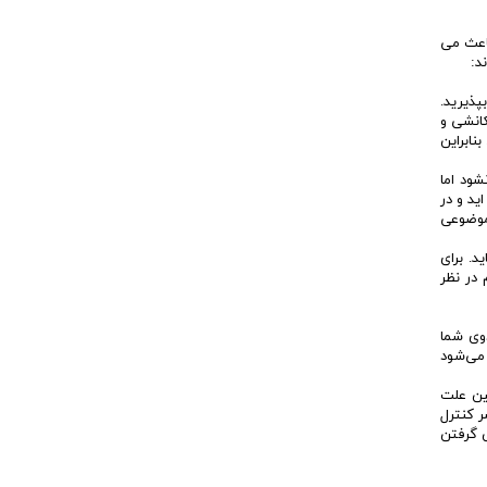
باعث می
د:
ذیرید.
کانشی و
نابراین
شود اما
ید و در
 موضوعی
د. برای
 در نظر
دوی شما
 می‌شود
ین علت
ر کنترل
ش گرفتن