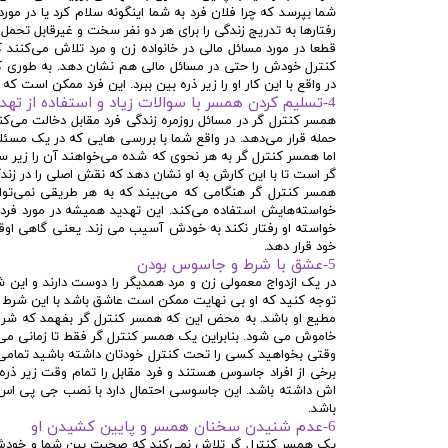
شما بپرسد که چرا فلان فرد به شما اینگونه سلام کرد یا در مو
رفتارها به تدریج زندگی را برای هر دو نفر سخت و غیرقابل تحمل
قطعا در مورد مسائل مالی در خانواده زن و مرد تلاش می‌کنند ک
کنترل خودش را حتی در مسائل مالی هم نشان دهد. به طوری
در واقع با این کار او را زیر ذره بین ببرد. این فرد ممکن است
4-تسلیم کردن همسر با سوالات زیاد و استفاده از تهدید
همسر کنترل گر در مسائل روزمره زندگی فرد مقابل دخالت می‌
حمله قرار می‌دهد. در واقع شما با بررسی هایی که در یک مسئل
اما همسر کنترل گر به هر نحوی که شده می‌خواهند آن را زیر سو
گر است تا با این کارش به او نشان دهد که نقش اصلی را در زندگ
همسر کنترل گر هنگامی که می‌بیند که به هر طریقی نمی‌تواند 
خواسته‌هایش استفاده می‌کند. این تهدید همیشه در مورد فرد 
خواسته او رفتار نکند به خودش آسیب می زند. یعنی گاهی اوق
خود قرار دهد.
5-عشق با شرط و جاسوس بودن
در یک ازدواج معمولی زن و مرد همدیگر را دوست دارند و این ش
توجه کنید که او بی نهایت ممکن است عاشق باشد با این شرط 
مطیع او باشد. به محض این که همسر کنترل گر بفهمد که شر
خاموش می شود. بنابراین یک همسر کنترل گر فقط تا زمانی می
وقتی بخواهید کسی را تحت کنترل خودتان داشته باشید تمامی رفتا
برخی از افراد جاسوس هستند و فرد مقابل را تمام وقت زیر ذر
اش داشته باشد. این جاسوسی احتمال دارد با نصب جی پی اس د
باشد.
6-عدم شنیدن سخنان همسر و پایین کشیدن او
یک همسر کنترل گر تلاش نمی‌کند که صحبت بین شما و خودش با