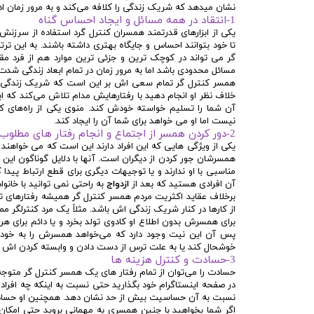
نشان میدهد که شریک زندگی را کلافه می‌کند و به مرور زمان اد
1-انتقاد در همه مسائل و ایجاد احساس گناه
یکی از ابزارهای قدرتمند همسران کنترل گرد استفاده از سرزنش
تا خود بتوانند احساس و جایگاه بهتری داشته باشند. به این ت
گر می تواند در کوچک ترین و جزئی ترین موارد هم از فرد مقابل 
مسائل محدودی باشد اما به مرور زمان در تمام ابعاد زندگی شدت 
همسر کنترل گر تمام سعی اش بر این است که شریک زندگی خود
خلاف نظر او انجام دهید با رفتارهایش مدام تلاش می‌کند که ای
آن شما را تسلیم خواسته خودش کند. منوی یکی از راه‌های ک
نیست اما او می خواهد برای شما آن را ایجاد کند.
2-دور کردن همسر از اجتماع و انجام رفتار های مطلوب برای کنترل
یکی از ویژگی هایی که این افراد دارند این است که می خواهند ش
همسرشان جور کردن از دیگران است. آنها با دلایل گوناگون این 
مناسبی با او ندارند و یا توجیهات دیگری برای قطع ارتباط پیدا ک
آن افرادی هستید که بعد از
ازدواج
به راحتی نمی توانید با خانوا
برخلاف عقاید اکثریت مردم همسر کنترل گر همیشه رفتارهای ته
از کارها در کنار شریک زندگی اش باشد. مثلاً یک مرد کنترلگر
برای همسرش بدون اطلاع او کادوی‌ تولد بخرد و یا دائم برای هر
پس آن این نیت وجود دارد که می‌خواهد همسرش را به خودش 
خوشحال کند یا به علت ترس از دست دادن و وابسته کردن اش این
3-حسادت و کنترل هزینه ها
حسادت را می‌توان از تمام رفتار های یک همسر کنترل گر متوج
در صفحه اینستاگرام خود بگذارید حتی نسبت به اینکه چه افر
نسبت به آن حساسیت بیش از حد نشان دهد. همچنین او حسادتش 
اگر شما بخواهید با چنین همسری به مهمانی بروید حتی امکان د