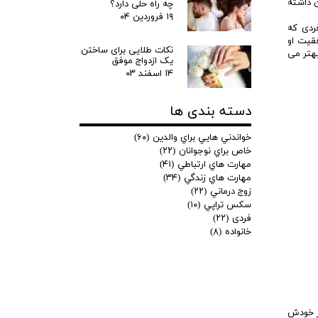
ن داشته
چه راه حلی دارد؟
۱۹ فروردین ۰۴
ردی که
فقیت او
نکات طلایی برای ساختن
بهتر می
یک ازدواج موفق
۱۴ اسفند ۰۳
دسته بندی ها
خواندني هايي براي والدين
(۶۰)
خاص براي نوجوانان
(۲۲)
مهارت هاي ارتباطي
(۴۱)
مهارت هاي زندگي
(۳۴)
زوج درماني
(۲۲)
سكس تراپي
(۱۰)
فردی
(۲۲)
خانواده
(۸)
از خودش