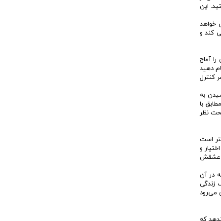
ید. این
ی خواهد
 کند و
را آماج
ام دهید
ر کنترل
سیدن به
طابق با
حت نظر
هتر است
ختیار و
د عشقش
ه در آن
 زندگی
 می‌رود
دهد که