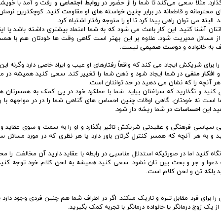
ذارد. مثلاً سعی می‌کند تا شما را از حضور در
روابط اجتماعی
و رفت و آمد با خویشا
 محترمانه و قاطعانه در برابر چنین خواسته های او مقاومت کنید. کوچکترین نرمش د
البته می توان راهی پیدا کرد تا او را متوجه رفتار اشتباه کرد.
تان آشنا کنید. این کار باعث می شود که به شما اعتماد بیشتری داشته باشد یا اینک
از مسائل مدیریت شود. علاوه بر این بهتر است گاهی وقت ها خودتان هم با همسر
 به خانواده و
دوست صمیمی
نیست.
رای شریکش ایجاد می کند که واقعاً رفتارهای او عیب و ایراد خاصی دارد وگرنه این
 و
افکار منفی
در شما ایجاد شود و ذهن شما را تغییر کند. سعی کنید همیشه در موا
هر آنچه را که نشان می دهید در حد توانتان است.
 کنید و نگذارید که سراغتان بیاید. شما با عملکرد خود در پی کمک به همسرتان 
است نه خودتان. گاهی اوقات چنین احساس های گناهی شما را در در مواجهه با رف
ید این
احساسات
در شما ریشه دار شود.
یاسی فرهنگی و عقیدتی شریکش تاثیر بگذارد و او را به سمت و سوی عقاید و ب
نید و به هر آنچه که همسر کنترل گرتان باور دارد یا هر نظری که در مورد مسائل 
گاه کنید اما در صورتیکه استدلال مناسبی در رابطه با عقاید دارید آن مخالفت را محت
به دعوا و جر و بحث بین تان نشود. سعی کنید همیشه به لحن کلام خود توجه کنید.
ید بلکه تن و لحن کلام است.
را برای فرد مقابل تیره و تاریک میکند. اگر در اطراف شما هم چنین فردی وجود دارد 
یک زوج درمانگر یا خانواده درمانگر با تجربه کمک بگیرید.