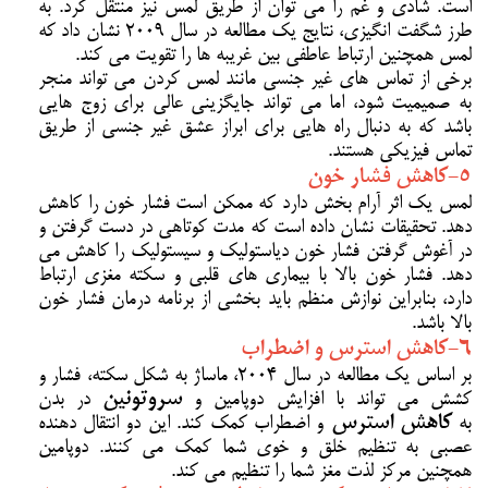
است. شادی و غم را می توان از طریق لمس نیز منتقل کرد. به
طرز شگفت انگیزی، نتایج یک مطالعه در سال 2009 نشان داد که
لمس همچنین ارتباط عاطفی بین غریبه ها را تقویت می کند.
برخی از تماس های غیر جنسی مانند لمس کردن می تواند منجر
به صمیمیت شود، اما می تواند جایگزینی عالی برای زوج هایی
باشد که به دنبال راه هایی برای ابراز عشق غیر جنسی از طریق
تماس فیزیکی هستند.
5-کاهش فشار خون
لمس یک اثر آرام بخش دارد که ممکن است فشار خون را کاهش
دهد. تحقیقات نشان داده است که مدت کوتاهی در دست گرفتن و
در آغوش گرفتن فشار خون دیاستولیک و سیستولیک را کاهش می
دهد. فشار خون بالا با بیماری های قلبی و سکته مغزی ارتباط
دارد، بنابراین نوازش منظم باید بخشی از برنامه درمان فشار خون
بالا باشد.
6-کاهش استرس و اضطراب
بر اساس یک مطالعه در سال 2004، ماساژ به شکل سکته، فشار و
کشش می تواند با افزایش دوپامین و
سروتونین
در بدن
به
کاهش استرس
و اضطراب کمک کند. این دو انتقال دهنده
عصبی به تنظیم خلق و خوی شما کمک می کنند. دوپامین
همچنین مرکز لذت مغز شما را تنظیم می کند.