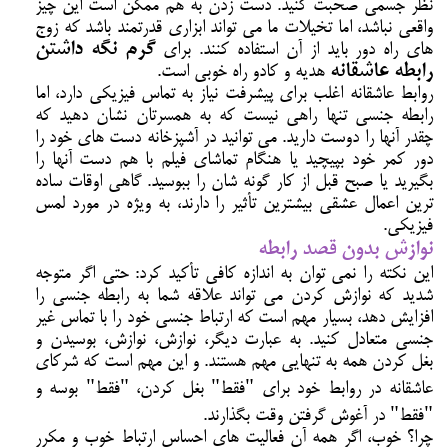
نظر جسمی صحبت کنید. دست زدن به هم ممکن است این چیز
واقعی نباشد، اما تخیلات ما می تواند ابزاری قدرتمند باشد که زوج
های راه دور باید از آن استفاده کنند. برای
گرم نگه داشتن
رابطه عاشقانه
هدیه و کادو راه خوبی است.
روابط عاشقانه اغلب برای پیشرفت نیاز به تماس فیزیکی دارد، اما
رابطه جنسی تنها راهی نیست که به همسرتان نشان دهید که
چقدر آنها را دوست دارید. می توانید در آشپزخانه دست های خود را
دور کمر خود بپیچید یا هنگام تماشای فیلم با هم دست آنها را
بگیرید یا صبح قبل از کار گونه شان را ببوسید. گاهی اوقات ساده
ترین اعمال عشقی بیشترین تأثیر را دارند، به ویژه در مورد لمس
فیزیکی.
نوازش بدون قصد رابطه
این نکته را نمی توان به اندازه کافی تأکید کرد: حتی اگر متوجه
شدید که نوازش کردن می تواند علاقه شما به رابطه جنسی را
افزایش دهد، بسیار مهم است که ارتباط جنسی خود را با تماس غیر
جنسی متعادل کنید. به عبارت دیگر، نوازش، نوازش، بوسیدن و
بغل کردن همه به تنهایی مهم هستند. و این مهم است که شرکای
عاشقانه در روابط خود برای "فقط" بغل کردن، "فقط" بوسه و
"فقط" در آغوش گرفتن وقت بگذارند.
چرا؟ خوب، اگر همه آن فعالیت های احساس ارتباط خوب و مکرر