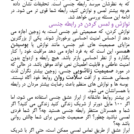
که به نظرشان میرسد رابطه جنسی است. تحقیفات نشان داده
هرچه بیشتر لمس و نوازش کنید، رابطه شما قوی تر می شود. در
ادامه این مسئله بررسی خواهد شد.
نوازش و لمس کردن در رابطه جنسی
نوازش کردن، که صمیمیتی غیر جنسی است، به زوجین اجازه می
دهد از احساس امنیت احساسی برخوردار شوند. یکی از بزرگترین
مزایای صمیمیت های غیر جنسی، مانند نوازش یا
بوسیدن
همسر
، این است که به فرد اجازه می دهد مراقبت خود را کنار
بگذارد و از نظر احساسی بازتر باشد. هیچ رابطه و ازدواج بدون
امنیت عاطفی و قابلیت اطمینان نمی تواند موفق باشد. در حالی که
در مورد
صمیمیت زناشویی
جنسی، زوجین بیشتر نگران لذت
جسمانی هستند و از افت
سلامت روان
روابط خود آگاه نیستند.
بوسه ها و نوازش های منظم باعث رضایت بیشتر مردان در رابطه
با همسرانشان می شود.
در بیشتر روابط عاشقانه از ابراز عشق جنسی استفاده می شود، اما
اگر 100 مایل دورتر از شریک زندگی کنید زندگی می کنید؟ اگر
شما و همسرتان منتظر رابطه جنسی هستید چه؟ اگر شما فردی
لمسی نباشید چطور؟ اگر صمیمیت جنسی برای شما چالش روانی
باشد چه؟
ابراز عشق از طریق تماس لمسی ممکن است، حتی اگر با شریک