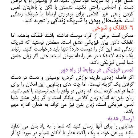
عشق خود را به شریک خود نشان دهید، اما از بوسیدن او یا گرفتن
دست او احساس راحتی نکنید. نشستن با لگن یا پاهایتان لمس
کردن راهی غیر کلامی برای برقراری ارتباط با شریک زندگی
است.
خوشحال بودن با شریک زندگی
را تجربه کنید.
6-قلقلک و شوخی
ممکن است برخی از افراد دوست نداشته باشند قلقلک بدهند، اما
غلغلک دادن بیان فیزیکی عشق است. مطمئن نیستید که شریک
زندگی شما این کار را دوست دارد؟ تنها باید درخواست کنید. ارتباط
یک جنبه لاینفک در هر رابطه موفق است، حتی اگر زبان عشق
شما لمس فیزیکی باشد.
لمس فیزیکی در روابط از راه دور
اگر فاصله زیادی دارید، نوازش کردن، بوسیدن و دست در دست
گرفتن یک گزینه نیست، اما چت های ویدئویی این امکان را برای
شما فراهم کرده است که وقتی در واقع با هم نیستید، با هم باشید.
زبان بدن به اندازه زبان کلامی بیانگر است و اگر زبان عشق شما
لمس فیزیکی است، زبان بدن نیز می تواند به همان اندازه مهم
باشد.
ارسال هدیه
هدایایی را برای آنها ارسال کنید که شما را به یاد بدن می اندازد
مانند پیراهن خود، یا یک پاکت عطر یا ادکلن شما و در مورد آنها از