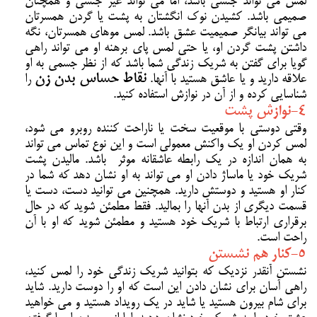
لمس می تواند جنسی باشد، اما می تواند غیر جنسی و همچنان
صمیمی باشد. کشیدن نوک انگشتان به پشت یا گردن همسرتان
می تواند بیانگر صمیمیت عشق باشد. لمس موهای همسرتان، نگه
داشتن پشت گردن او، یا حتی لمس پای برهنه او می تواند راهی
گویا برای گفتن به شریک زندگی شما باشد که از نظر جسمی به او
علاقه دارید و یا عاشق هستید با آنها.
نقاط حساس بدن زن
را
شناسایی کرده و از آن در نوازش استفاده کنید.
4-نوازش پشت
وقتی دوستی با موقعیت سخت یا ناراحت کننده روبرو می شود،
لمس کردن او یک واکنش معمولی است و این نوع تماس می تواند
به همان اندازه در یک رابطه عاشقانه موثر باشد. مالیدن پشت
شریک خود یا ماساژ دادن او می تواند به او نشان دهد که شما در
کنار او هستید و دوستش دارید. همچنین می توانید دست، دست یا
قسمت دیگری از بدن آنها را بمالید. فقط مطمئن شوید که در حال
برقراری ارتباط با شریک خود هستید و مطمئن شوید که او با آن
راحت است.
5-کنار هم نشستن
نشستن آنقدر نزدیک که بتوانید شریک زندگی خود را لمس کنید،
راهی آسان برای نشان دادن این است که او را دوست دارید. شاید
برای شام بیرون هستید یا شاید در یک رویداد هستید و می خواهید