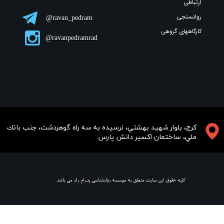
ارتباطی
روانسنجی
ravan_pedram@
کارگاههای گروهی
ravanpedramrad@
​​​كرج، بلوار شهيد بهشتي، نرسيده به سه راه گوهردشت، جنب بانك
ملي، ساختمان اكسير دانش پارس
​ كليه حقوق اين سايت متعلق به موسسه روانشناسي پدرام راد مي باشد