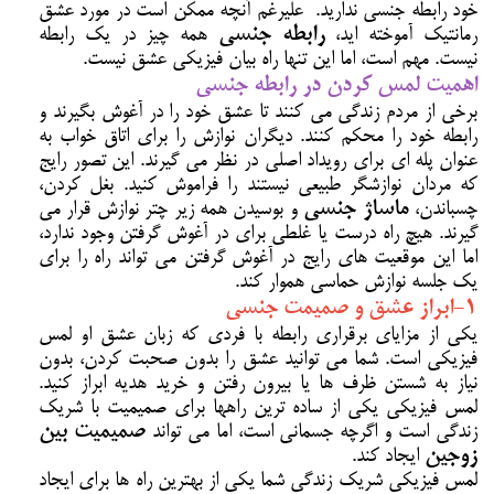
خود رابطه جنسی ندارید. علیرغم آنچه ممکن است در مورد عشق
رمانتیک آموخته اید،
رابطه جنسی
همه چیز در یک رابطه
نیست. مهم است، اما این تنها راه بیان فیزیکی عشق نیست.
اهمیت لمس کردن در رابطه جنسی
برخی از مردم زندگی می کنند تا عشق خود را در آغوش بگیرند و
رابطه خود را محکم کنند. دیگران نوازش را برای اتاق خواب به
عنوان پله ای برای رویداد اصلی در نظر می گیرند. این تصور رایج
که مردان نوازشگر طبیعی نیستند را فراموش کنید. بغل کردن،
چسباندن،
ماساژ جنسی
و بوسیدن همه زیر چتر نوازش قرار می
گیرند. هیچ راه درست یا غلطی برای در آغوش گرفتن وجود ندارد،
اما این موقعیت های رایج در آغوش گرفتن می تواند راه را برای
یک جلسه نوازش حماسی هموار کند.
1-ابراز عشق و صمیمت جنسی
یکی از مزایای برقراری رابطه با فردی که زبان عشق او لمس
فیزیکی است. شما می توانید عشق را بدون صحبت کردن، بدون
نیاز به شستن ظرف ها یا بیرون رفتن و خرید هدیه ابراز کنید.
لمس فیزیکی یکی از ساده ترین راهها برای صمیمیت با شریک
زندگی است و اگرچه جسمانی است، اما می تواند
صمیمیت بین
زوجین
ایجاد کند.
لمس فیزیکی شریک زندگی شما یکی از بهترین راه ها برای ایجاد