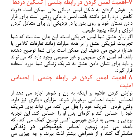
7-اهمیت لمس کردن در رابطه جنسی | تسکین دردها
در آغوش گرفتن به شکل لمس درمانی حتی ممکن است قدرت
کاهش درد را نیز داشته باشد. لمس درمانی روشی است برای قرار
دادن دستان خود بر روی بدن یا در نزدیکی آن برای متعادل کردن
انرژی و ارتقاء بهبود طبیعی.
اگر زبان عشق شما لمس فیزیکی است، این بدان معناست که شما
تجربیات فیزیکی عشق را بر همه عبارات (مانند تعارفات کلامی یا
هدایا) ترجیح می دهید. این ممکن است برای شما توضیح دهنده
باشد، اما لمس های صمیمی و غیر صمیمی وجود دارد که می تواند
و باید برای نشان دادن عشق به شریک زندگی شما مورد استفاده
قرار گیرد.
8-اهمیت لمس کردن در رابطه جنسی | احساس
امنیت
نوازش کردن علاوه بر اینکه به زن و شوهر اجازه می دهد از
احساس امنیت احساسی برخوردار شوند، مزایای دیگری نیز دارد.
وقتی فردی شریک خود را بغل می کند، می تواند بوی شریک
خود را احساس کند و گرمای بدن او را احساس کند. این تجربه
بویایی و لمسی به ترشح هورمون اکسی توسین کمک می کند، که
باعث می شود زوجین احساس
خوشبختی در زندگی
مشترک
کنند و از همراهی بیشتر لذت ببرند. و چه چیزی می