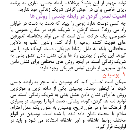
تواند مهمتر از این باشد؟ برخلاف رابطه جنسی، نیازی به برنامه
ریزی خاصی برای در آغوش گرفتن شریک زندگی خود ندارید.
اهمیت لمس کردن در رابطه جنسی | روش ها
چه کسی دوست ندارد زوجی را ببیند که دست به دست در خیابان
راه می روند؟ دست گرفتن با شریک خود، در مکان عمومی یا
خصوصی، یک حرکت آسان است که می تواند بلافاصله اندورفین
های تقویت کننده روحیه را آزاد کند. والدین اغلب به دلایل
محافظتی، بلکه به دلیل ارتباط فیزیکی، دست کودک خود را می
گیرند. این یکی از بهترین راه ها برای نشان دادن عشق بدنی به
شریک زندگی است. در اینجا روش های مختلفی برای نشان دادن
عشق صمیمی از طریق تماس فیزیکی وجود دارد:
1-بوسیدن
ممکن است احساس کنید که بوسیدن باید منجر به رابطه جنسی
شود، اما اینطور نیست. بوسیدن یکی از ساده ترین و موثرترین
روش ها برای نشان دادن عشق بدنی به شریک زندگی است. می
توانید لب ها، گردن، گونه، پیشانی، دست آنها را ببوسید. در بسیاری
از فرهنگ ها و در طول تاریخ، بوسیدن به عنوان یک عمل احترام،
سلام یا محبت نشان داده شده یا شده است. بوسیدن در انواع
مختلف روابط عاشقانه و غیر عاشقانه استفاده می شود و باید در
اولویت قرار گیرد.