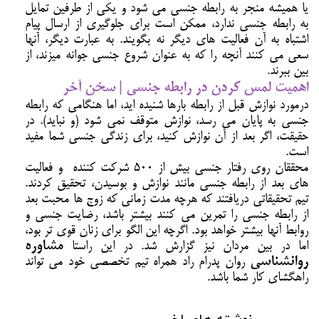
یا همیشه منجر به رابطه جنسی می شود و یکی از طرفین تمایل
به رابطه جنسی ندارد، ممکن است برای جلوگیری از ارسال پیام
اشتباه به آن فعالیت های دیگر نه بگویند. به عبارت دیگر، آنها
سعی می کنند آنچه را که به عنوان شروع جنسی جوانه میزند، از
بین ببرند.
اهمیت لمس کردن در رابطه جنسی | سخن آخر
درمورد نوازش قبل از رابطه بارها شنیده اید، اما هنگامی که رابطه
جنسی به پایان می رسد، نوازش متوقف نمی شود (و نباید). در
حقیقت، اگر بعد از آن نوازش کنید، برای زندگی جنسی شما مفید
است.
محققان روی رفتار جنسی بیش از 500 شرکت کننده و فعالیت
های بعد از رابطه جنسی مانند نوازش و بوسیدن، تحقیق کردند.
تیم تحقیقاتی دریافتند که هرچه مدت زمانی که زوج ها محبت بعد
از رابطه جنسی را تمرین می کنند بیشتر باشد، رضایت جنسی و
روابط آنها بیشتر خواهد بود. اگرچه این الگو برای زنان قوی تر بود،
اما در بین مردان نیز گزارش شد. در این راستا
مشاوره
روانشناسی
روان پدرام راد همراه تيم تخصصي خود می تواند
راهگشای کار شما باشد.