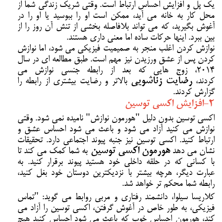
یک پل و افزایش احساس ارتباط است. وقتی شریک زندگی شما از
محل کار به خانه می آید، ممکن است او را ببوسید یا او را در
آغوش بگیرید، که می تواند بلافاصله بخشی از تنش آن روز را از
بین ببرد. اینها حرکات ساده اما معنی داری هستند.
نوازش کردن اغلب منجر به صمیمیت فیزیکی می شود، اما نوازش
کردن پس از عشق ورزیدن نیز مهم است. طبق مطالعه ای در سال
2014، زوج هایی که بعد از رابطه جنسی نوازش می
کردند،
رضایت زناشویی
بالاتر و رضایت بیشتری از رابطه را
گزارش کردند.
2-افزایش اکسی توسین
اکسی توسین بدون دلیل "هورمون نوازش" نامیده نمی شود. وقتی
نوازش می کنید آزاد می شود و باعث می شود احساس عشق و
ارتباط کنید. اکسی توسین نیز جنبه پیوند اجتماعی دارد. تحقیقات
نشان می دهد
هورمون اکسی توسین
به شما کمک می کند تا
با کسانی که در حلقه داخلی خود هستید پیوند برقرار کنید. به
عبارت دیگر، هرچه بیشتر با نزدیکترین دوستان خود بغل کنید،
رابطه شما محکم تر خواهد شد.
کلاریسا سیلوا، دانشمند رفتاری و مربی روابط می گوید: "تماس
فیزیکی، به طور خاص در آغوش گرفتن، اکسی توسین را آزاد می
کند، هورمون احساس خوب که باعث می شود احساس کنید هیچ