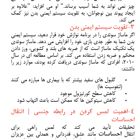
چیز نمی تواند به شما آسیب برساند." او می افزاید: "علاوه بر
ایجاد پیوند بین نوجوانان، به تقویت سیستم ایمنی بدن نیز کمک
می کند.
3-تقویت سیستم ایمنی بدن
اگر ماساژ سوئدی را در برنامه نوازش خود قرار دهید، سیستم ایمنی
بدن شما به طور جدی بازی خود را افزایش می دهد. ماساژ سوئدی
یک تکنیک ماساژ است که از ضربه های بلند و کشویی، ورز دادن
محکم و ضربه زدن استفاده می کند. بر اساس مطالعه ای در سال
2010، افرادی که ماساژ سوئدی دریافت کرده بودند، موارد زیر را
داشتند:
گلبول های سفید بیشتر که با بیماری ها مبارزه می کنند
(لنفوسیت ها)
کاهش سطح کورتیزول موجود
کاهش سیتوکین ها که ممکن است باعث التهاب شود
4-اهمیت لمس کردن در رابطه جنسی | انتقال
احساسات
تحقیقات تأیید می کند که لمس راهی برای
انتقال
احساسات
مانند عشق، قدردانی و همدلی بین عزیزان