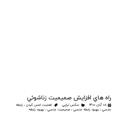
راه هاي افزايش صميميت زناشوئي
۰۸ آبان ۱۴۰۰
سكس تراپي
اهميت لمس كردن
،
رابطه
جنسي
،
بهبود رابطه جنسي
،
صميميت جنسي
،
بهبود رابطه