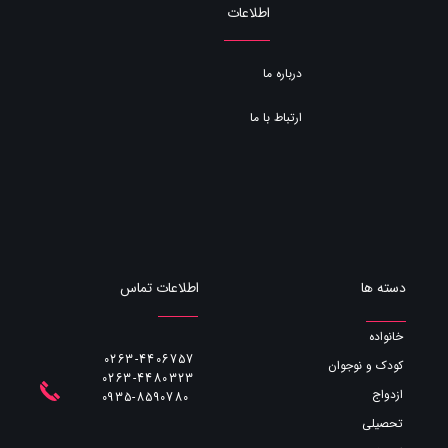
اطلاعات
درباره ما
ارتباط با ما
اطلاعات تماس
دسته ها
خانواده
0263-4406757
کودک و نوجوان
0263-4480323
ازدواج
​​​​​​​0935-8590780
تحصیلی