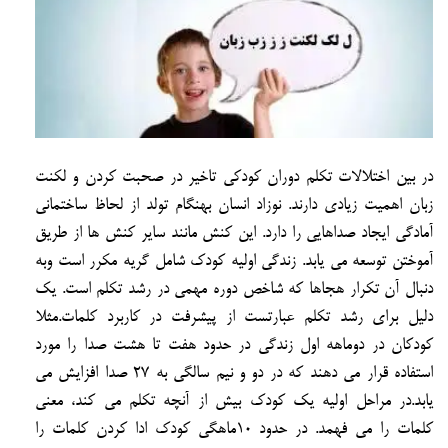
در بين اختلالات تكلم دوران كودكي تاخير در صحبت كردن و لكنت
زبان اهميت زيادي دارند. نوزاد انسان بهنگام تولد از لحاظ ساختماني
آمادگي ايجاد صداهايي را دارد. اين كنش مانند ساير كنش ها از طريق
آموختن توسعه مي يابد. زندگي اوليه كودك شامل گريه مكرر است وبه
دنبال آن تكرار هجاها كه شاخص دوره مهمي در رشد تكلم است. يك
دليل براي رشد تكلم عبارتست از پيشرفت در كاربرد كلمات.مثلا
كودكان در دوماهه اول زندگي در حدود هفت تا هشت صدا را مورد
استفاده قرار مي دهند كه در دو و نيم سالگي به 27 صدا افزايش مي
يابد.در مراحل اوليه يك كودك بيش از آنچه تكلم مي كند، معني
كلمات را مي فهمد. در حدود 10ماهگي كودك ادا كردن كلمات را