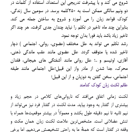
شروع مي كند و با پيشرفت تدريجي اين استعداد، استفاده از كلمات در
دو ونيم سالگي ممكن است به 250كلمه برسد. در سومين سال زندگي،
كودك قواعد زبان را مي آموزد و شروع به ساختن جمله مي كند.
بنابراين چند ماه تاخير در تكلم را نبايد چندان جدي گرفت، هر چند اگر
تاخير زياد باشد بايد فورا بدان توجه نمود.
رشد تكلم مي تواند به علل مختلف (عضوي، رواني، اجتماعي ) دچار
تاخير شده يا متوقف گردد. علل عضوي مانند عقب ماندگي ذهني،
آفازي، اوتيسم و ..؛ علل رواني مانند آشفتگي هاي هيجاني، فقدان
محرك، جدا شدن از مادر واز اين قبيل؛علل اجتماعي مانند طبقه
اجتماعي، سخن گفتن به دوزبان و از اين قبيل؛
علائم لکنت زبان کودک کدامند
لکنت زمانی اتفاق می‌افتد که ناروانی‌های کلامی در حجم زیاد و
بیشتری از گفتار به وجود بیاید. مدت لکنت در گفتار فرد نیز می‌تواند از
نیم ثانیه تا نیم دقیقه طول بکشد و معمولاً در بیشتر موقعیت‌ها همراه با
تنش عضلانی است. مشخص‌ترین علامت لکنت زبان همان مکث و
وقفه‌ در گفتار است که همهٔ ما به راحتی تشخیصش می‌دهیم. اما برخی