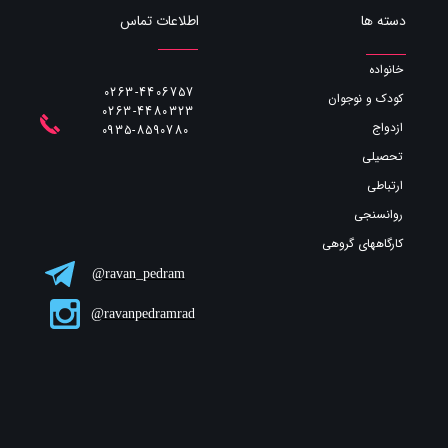
اطلاعات تماس
دسته ها
خانواده
0263-4406757
کودک و نوجوان
0263-4480323
ازدواج
​​​​​​​0935-8590780
تحصیلی
ارتباطی
روانسنجی
کارگاههای گروهی
ravan_pedram@
ravanpedramrad@