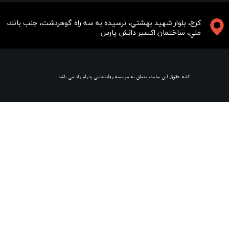
​​​كرج، بلوار شهيد بهشتي، نرسيده به سه راه گوهردشت، جنب بانك
ملي، ساختمان اكسير دانش پارس
​ كليه حقوق اين سايت متعلق به موسسه روانشناسي پدرام راد مي باشد