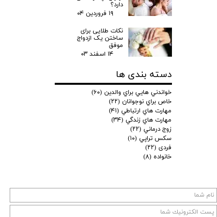
دارد؟
۱۹ فروردین ۰۴
نکات طلایی برای
ساختن یک ازدواج
موفق
۱۴ اسفند ۰۳
دسته بندی ها
خواندني هايي براي والدين
(۶۰)
خاص براي نوجوانان
(۲۲)
مهارت هاي ارتباطي
(۴۱)
مهارت هاي زندگي
(۳۴)
زوج درماني
(۲۲)
سكس تراپي
(۱۰)
فردی
(۲۲)
خانواده
(۸)