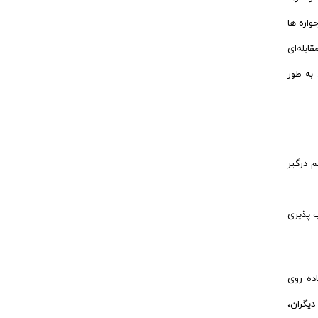
واره ها
ابله‌ای
به طور
م درگیر
ب پذیری
اده روی
دیگران،