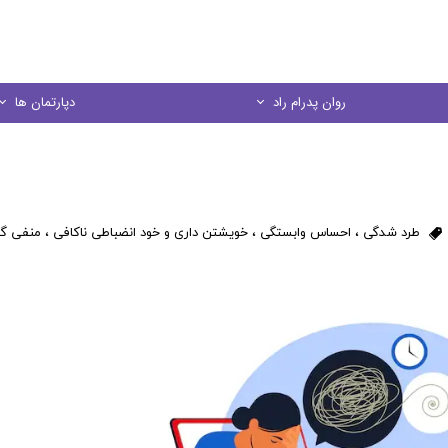
روان پدرام راد
دپارتمان ها
درباره ما
مشاوره خانواده
منشور اخلاقي
مشاوره کودک و نو
طرد شدگی
،
احساس وابستگی
،
خویشتن داری و خود انضباطی ناکافی
،
منفی گر
در يك نگاه
مشاوره فردی
مشاوره ازدواج
مشاوره تحصیل
کارگاه های آموز
روانسنجی