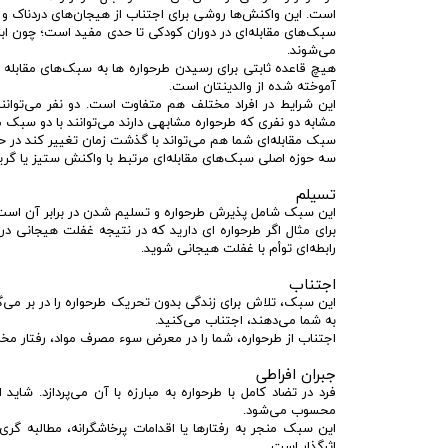
است. این واکنش‌ها روشی برای اجتناب از هیجان‌های دردناک و 
سبک‌های مقابله‌ای در دوران کودکی تا حدی مفید است؛ چون ابزار
می‌شوند.
هیچ قاعده ثابتی برای رسیدن طرحواره ها به سبک‌های مقابله 
آموخته شده از والدینتان است.
این شرایط در افراد مختلف هم متفاوت است. دو نفر می‌توان
مشابه دو نفری که طرحواره مشابهی دارند می‌توانند با دو سبک 
سبک مقابله‌ای شما هم می‌تواند با گذشت زمان تغییر کند در حال
سه حوزه اصلی سبک‌های مقابله‌ای مرتبط با واکنش ستیز یا گریز
تسیلم
این سبک شامل پذیرش طرحواره و تسلیم شدن در برابر آن است. 
برای مثال اگر طرحواره ای دارید که در نتیجه غفلت هیجانی د
رابطه‌ای توأم با غفلت هیجانی شوید.
اجتناب
این سبک، تلاش برای زندگی بدون تحریک طرحواره را در بر می‌
به شما می‌دهند، اجتناب می‌کنید.
اجتناب از طرحواره، شما را در معرض سوء مصرف مواد، رفتار مخاطر
جبران افراطی
فرد در تضاد کامل با طرحواره به مبارزه با آن می‌پردازد. شا
محسوب می‌شود.
این سبک منجر به رفتارها یا اقدامات پرخاشگرانه، مطالبه گ
اثرگذار است.