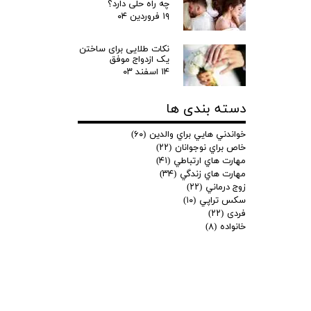
چه راه حلی دارد؟
۱۹ فروردین ۰۴
نکات طلایی برای ساختن
یک ازدواج موفق
۱۴ اسفند ۰۳
دسته بندی ها
خواندني هايي براي والدين
(۶۰)
خاص براي نوجوانان
(۲۲)
مهارت هاي ارتباطي
(۴۱)
مهارت هاي زندگي
(۳۴)
زوج درماني
(۲۲)
سكس تراپي
(۱۰)
فردی
(۲۲)
خانواده
(۸)