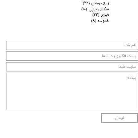
زوج درماني
(۲۲)
سكس تراپي
(۱۰)
فردی
(۲۲)
خانواده
(۸)
ارسال