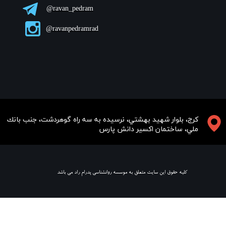
ravan_pedram@
ravanpedramrad@
​​​كرج، بلوار شهيد بهشتي، نرسيده به سه راه گوهردشت، جنب بانك
ملي، ساختمان اكسير دانش پارس
​ كليه حقوق اين سايت متعلق به موسسه روانشناسي پدرام راد مي باشد