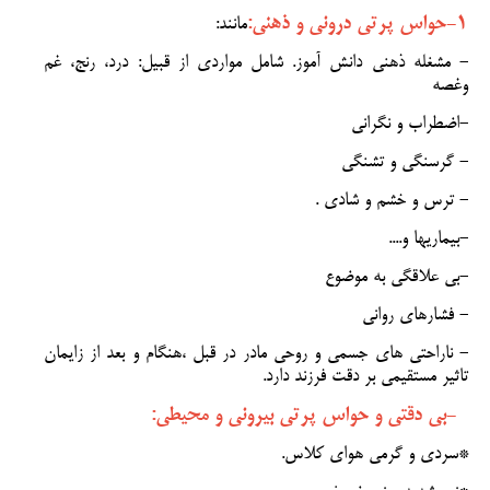
1-حواس پرتی درونی و ذهنی:
مانند:
- مشغله ذهنی دانش آموز. شامل مواردی از قبیل: درد، رنج، غم
وغصه
-اضطراب و نگرانی
- گرسنگی و تشنگی
- ترس و خشم و شادی .
-بیماریها و....
-بی علاقگی به موضوع
- فشارهاى روانى
- ناراحتی های جسمی و روحی مادر در قبل ،هنگام و بعد از زایمان
تاثیر مستقیمی بر دقت فرزند دارد.
2-بی دقتی و حواس پرتی بیرونی و محیطی:
*سردی و گرمی هوای کلاس.