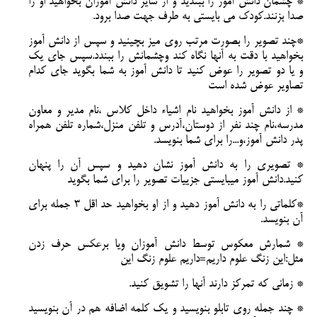
* چشمان دانش آموز را ببندید و از سایر دانش آموزان بخواهید او را
صدا بزنند.کودک می بایستی به طرف جهت صدا برود.
*چند تصویر را بصورت مرتب روی میز بچینید و سپس از دانش آموز
بخواهید با دقت به آنها نگاه کند وچشمانش را ببندد.سپس جای یک
و یا دو تصویر را عوض کنید تا دانش آموز به شما بگوید جای کدام
تصاویر عوض شده است
* از دانش آموز بخواهید نام اشیاء داخل کلاس ،نام مدیر و معاون
مدرسه،نام چند نفر از دوستان،آدرس و تلفن منزل،شماره تلفن همراه
پدر دانش آموز،و...را برای شما بنویسد.
* تصویری را به دانش آموز نشان دهید و سپس آن را پنهان
کنید.دانش آموز میبایستی جزییات تصویر را برای شما بگوید
*کلماتی را به دانش آموز دهید و از او بخواهید حد اقل 3 جمله برای
آن بنویسد.
* شمارش معکوس توسط دانش آموزان ویا برعکس حرف زدن
مثل:این زنگ علوم داریم=داریم علوم زنگ این
* زمانی که تمرکز دارند آنها را تشویق کنید.
* چند جمله روی تابلو بنویسید و یک کلمه اضافه هم در آن بنویسید