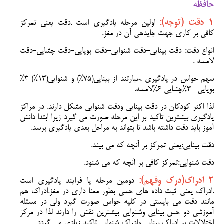
حافظه
1-دقت (توجه):
اولین مرحله یادگیری است .دقت یعنی تمرکز
کافی بر کاری جهت جایدهی آن در مغز.
انواع دقت: دقت بینایی-دقت شنوایی-دقت بویایی-دقت چشایی-دقت
لامسه .
سهم حواس در یادگیری ،عبارتند از
بینایی(75%)
و
شنوایی(13%)
3%
بویایی
-
3%چشایی
6%لامسه.
لذا اکثر کودکان در دقت بینایی ودقت شنوایی مشکل دارند. در مراکز
یادگیری بیشترین تاکید بر این مرحله صورت می گیرد زیرا ابتدا دانش
آموز باید دقت داشته باشد تا بتواند به مراحل بعدی یادگیری برسد.
دقت بینایی
:یعنی تمرکز بر آنچه که می بیند.
دقت شنوایی
:تمرکز کافی بر آنچه که می شنود.
2-ادراک(درک وفهم):
دومین مرحله یا فرایند یادگیری است
.ادراک یعنی ثبت داده های حسی بطور معنا داری در مغز.ادراک هم
مانند دقت می بایستی در کلیه حواس صورت گیرد ولی در مسئله
آموزشی دو حس بینایی وشنوایی بیشترین نقش را دارند لذا در مرکز
اختلالات بر ادراک بینایی وادراک شنوایی تاکید زیادی می گردد.