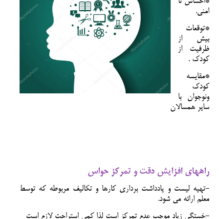
*احساس نا
امنی.
*توقعات
بیش از
ظرفیت از
کودک .
*مقایسه
کودک
ونوجوان با
سایر همسالان
راههای افزایش دقت و تمرکز حواس
-تهیه لیست‌ و یادداشت برداری کارها و تکالیف مربوطه که توسط
معلم ارائه می شود.
-خستگی زیاد موجب عدم تمرکز است لذا کمی استراحت لازم است