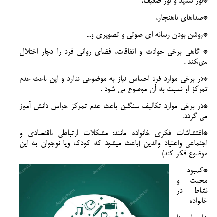
*نور شدید و نور ضعیف،
*صداهای ناهنجار،
*روشن بودن رسانه ای صوتی و تصویری و...
* گاهى برخى حوادث و اتفاقات، فضاى روانى فرد را دچار اختلال
مى‏كند .
*در برخی موارد فرد احساس نیاز به موضوعی ندارد و این باعث عدم
تمرکز او نسبت به آن موضوع می شود .
*در برخی موارد تکالیف سنگین باعث عدم تمرکز حواس دانش آموز
می گردد.
*اغتشاشات فکری خانواده مانند: مشکلات ارتباطی ،اقتصادی و
اجتماعی واعتیاد والدین (باعث میشود که کودک ویا نوجوان به این
موضوع فکر کند)...
*کمبود
محبت و
نشاط در
خانواده