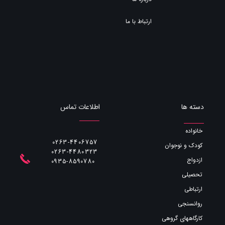
ارتباط با ما
اطلاعات تماس
دسته ها
خانواده
0263-4406757
کودک و نوجوان
0263-4480323
ازدواج
​​​​​​​0935-8590780
تحصیلی
ارتباطی
روانسنجی
کارگاههای گروهی