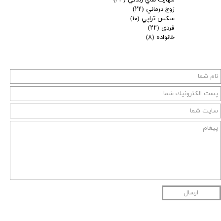
زوج درماني
(۲۲)
سكس تراپي
(۱۰)
فردی
(۲۲)
خانواده
(۸)
ارسال