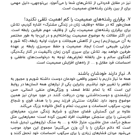
نیز در مقابل قدردانی از تلاش‌های شما را می‌آموزد. بی‌توجهی، دلیل مهمی
برای از بین رفتن رشته‌های صمیمیت است.
۷. برقراری رشته‌های صمیمیت را کم اهمیت تلقی نکنید!
همان‌طور که در مقاله «وظایف زنان در زندگی مشترک» اشاره کردیم، تلاش
برای برقراری رشته‌های صمیمیت، یکی از وظایف مهم طرفین رابطه است.
(در اکثر مقالات به موضوع صمیمیت پرداخته‌ایم و در این‌جا به طور مختصر
به آن می‌پردازیم.) پس از کاهش هیجانات و حرارت اولیه رابطه، (که شور و
حرارتی طبیعی است.) ایجاد صمیمیت و حفظ سرسبزی رابطه بر عهده
طرفین خواهد بود. تلاش برای سپری کردن زمان با‌کیفیت در کنار یک‌دیگر،
گفتگوی سالم و حل بالغانه تعارض‌ها، توجه به درخواست‌های عاطفی و
احساسات فرد مقابل و … از راه‌های افزایش صمیمیت است.
۸. نیاز دارند خودشان باشند
همه ما نیاز داریم با تصویر واقعی خودمان دوست داشته شویم و مجبور به
تظاهر یا تغییر خود نباشیم. بنابراین یکی از نیازهای همه انسان‌ها در روابط
این است که با تمام نقاط ضعف و ویژگی‌های منفی انسانی، حس
ارزشمندی و دوست‌داشتنی بودن دریافت کنند. در مورد مردان نیز همین
موضوع وجود دارد. تفکرات سنتی‌تر فرزند پسر را با هدف قوی و شجاع
بودن، سرکوب احساسات و مدیریت تمام و کمال خانواده بزرگ می‌کند.
علاوه بر این گسترش فضای مجازی و شرایط زندگی مدرن، معیار‌های
نادرستی را برای سنجش موفقیت افراد تعیین کرده است؛ معیارهایی مثل
سطح درآمد، مدل ماشین، متراژ خانه و … به سنگ ترازوهایی تبدیل شده‌
است که دائم دیگران را با آن‌ وزن می‌کنیم! مجموع این موارد موجب
می‌شود مردان فشارهای زیادی را برای سرکوب احساسات خود تحمل کنند و