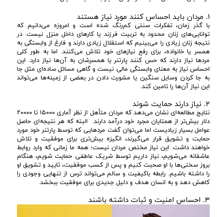
۱. مردان باید احساس کنند مورد نیاز هستند
با گذر زمان، تفکرات سنتی کم‌رنگ شده‌ است و امروزه می‌دانیم که
توانایی‌های زنان محدود به تربیت فرزند یا کارهای داخل منزل نیست. در
نتیجه زنان زیادی را می‌بینیم که استقلال زیادی دارند و فارغ از وابستگی به
همسر یا خانواده، برای رفع نیازهای خود تلاش می‌کنند. اما به طور کلی
مردها نیاز دارند که حس کنند پارتنر یا همسرشان به آن‌ها نیاز دارد. این
احساس نیاز به معنای وابستگی مالی نیست و گاهی مسائل ساده‌ای مثل جا
به جا کردن وسایل سنگین یا مشورت دادن در بعضی از زمینه‌ها می‌تواند
این نیاز آن‌ها را تامین کند.
۲. نیاز دارند حمایت شوند
نتایج مطالعه‌ای نشان می‌دهد که مردان متأهل از نظر آماری ۱۵۰۰۰ تا ۲۰۰۰۰
دلار بیش‌تر از همتایان مجرد خود درآمد دارند. البته که هر نتیجه‌‌ای حاصل
عوامل بسیار زیادیست اما می‌توان گفت مردهایی که توسط پارتنر خود مورد
حمایت و تشویق قرار می‌گیرند، انگیزه بیش‌تری برای موفقیت و تلاش
خواهند داشت. این نیاز مختص مردان نیست؛ همه ما زمانی که وارد روابط
عاشقانه می‌شویم، نیاز داریم توسط شریک عاطفی حمایت شویم، هنگام
بروز سختی‌ها با او صحبت کنیم و پس از کسب موفقیت، تایید و تشویق او
را داشته باشیم. رابطه باکیفیت و سالم می‌تواند ترس از تنهایی وجودی را
کاهش دهد و به انسان هدف و دلیل جدیدی برای موفقیت ببخشد.
۳. احساس امنیت و ثبات داشته باشند