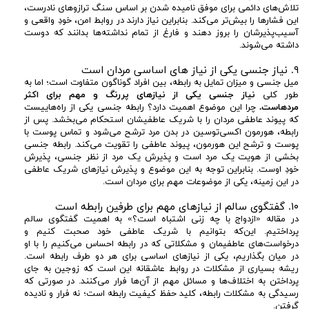
تلاش‌های دائمی برای موفق نامیده شدن بر اساس سنگ ترازوهای نادرست،‌
این فشارها را بیش‌تر می‌کند. بنابراین نیاز دارند در روابط امن، خودِ واقعی و
آسیب‌پذیرشان را بروز دهند و فارغ از تمام نداشته‌ها بدانند که دوست
داشته می‌شوند.
۹. نیاز جنسی یکی از نیاز های اساسی مردان است
میل جنسی و میزان تمایل به رابطه، بین افراد گوناگون متفاوت است؛ اما به
طور کلی
نیاز جنسی یکی از نیازهای پررنگ و مهم برای اکثر
مردهاست.
چرا این موضوع اهمیت دارد؟ رابطه جنسی یکی از راه‌هاییست
که پیوند عاطفی مردان را با شریک عاطفیشان استحکام می‌بخشد. پس از
رابطه، هورمون اکسی‌توسین در بدن مرد ترشح‌ می‌شود و تماس پوست با
پوست و ترشح این هورمون، پیوند عاطفی را تقویت می‌کند. رابطه جنسی
بخشی از هویت یک مرد است و پذیرش یک مرد از نظر جنسی، پذیرش
خودِ‌ اوست. بنابراین توجه به این موضوع و پذیرش نیازهای شریک عاطفی
در این زمینه، یکی از موضوعات مهم برای مردان است.
۱۰. گفتگوی سالم از نیازهای مهم برای طرفین رابطه است
در مقاله «ازدواج با چه زنی اشتباه است؟»‌ به اهمیت گفتگوی سالم
پرداختیم. این‌که بتوانیم با شریک عاطفی خود صحبت کنیم و
درخواست‌های عاطفیمان و مشکلاتی که در رابطه احساس می‌کنیم را با او
در میان بگذاریم، یکی از نیازهای اساسی برای هر دو طرف رابطه است.
ریشه بسیاری از مشکلات در روابط عاشقانه این است که زوجین به جای
پرداختن به اختلاف‌ها و مسائل مهم از آن‌ها فرار می‌کنند. در صورتی که
رسیدگی به مشکلات رابطه، کلید حفظ کیفیت رابطه است؛ نه فرار و نادیده
گرفتن.