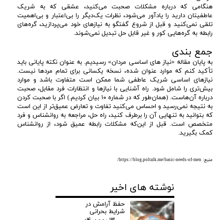
هنگامی که درباره مشکلات صحبت می‌کنید، عشقی که به شریک
عاطفیتان دارید را یادآور می‌شود، نظرات یک‌دیگر را بی‌اعتبار و بی‌اهمیت
تلقی نمی‌کنید و قبل از شروع گفتگو به نیازهای خود می‌پردازید، گره‌های
رابطه به گره‌هایی کور و غیر قابل حل تبدیل نمی‌شوند.
جمع بندی
به پایان مقاله «نیاز های اساسی مردان» رسیدیم. به عنوان نکته پایانی باید
تأکید کنم که موارد عنوان شده، نسخه یکسانی برای تمام مردها نیست.
نیازهای اساسی شریک عاطفی شما ممکن است متفاوت باشد و موارد
بیش‌تری را شامل شود. راه آشنایی با نیازها و انتظارات فرد مقابل، صحبت
درباره آن‌هاست. (همان‌طور که در شماره ۱۰ بیان کردیم.) اگر با صحبت کردن
به نتیجه نمی‌رسید و احساس می‌کنید تفاوت و تعارض عمیق‌تر از این است
که بتوانید به تنهایی آن را برطرف کنید، راه حل، مراجعه به روانشناس و فرد
متخصص است. قبل از این‌که مشکلات رابطه عمیق شود، از روانشناس
کمک بگیرید.
منبع: https://blog.poltalk.me/basic-needs-of-men/
نوشته های اخیر
حفظ آرامش در
شرایط بحرانی