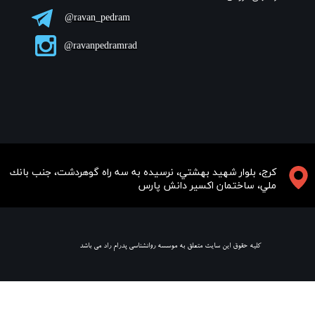
ravan_pedram@
ravanpedramrad@
​​​كرج، بلوار شهيد بهشتي، نرسيده به سه راه گوهردشت، جنب بانك
ملي، ساختمان اكسير دانش پارس
​ كليه حقوق اين سايت متعلق به موسسه روانشناسي پدرام راد مي باشد