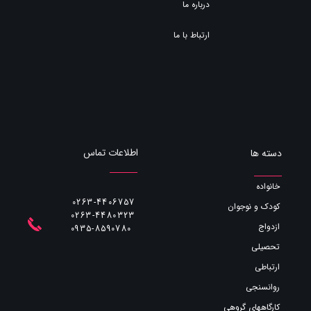
درباره ما
ارتباط با ما
اطلاعات تماس
دسته ها
خانواده
0263-4406757
کودک و نوجوان
0263-4480323
ازدواج
​​​​​​​0935-8590780
تحصیلی
ارتباطی
روانسنجی
کارگاههای گروهی