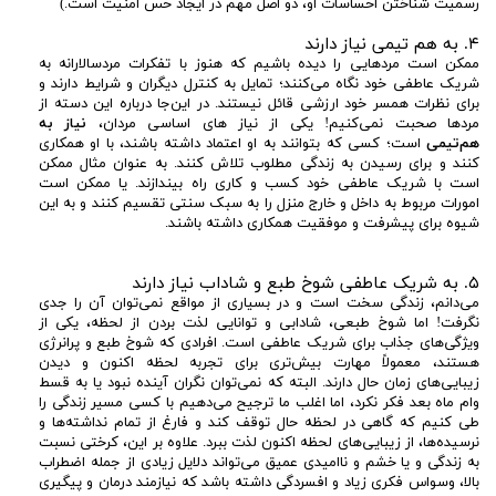
رسمیت شناختن احساسات او، دو اصل مهم در ایجاد حس امنیت است.)
۴. به هم تیمی نیاز دارند
ممکن است مردهایی را دیده باشیم که هنوز با تفکرات مردسالارانه به
شریک عاطفی خود نگاه می‌کنند؛ تمایل به کنترل دیگران و شرایط دارند و
برای نظرات همسر خود ارزشی قائل نیستند. در این‌جا درباره این دسته از
مردها صحبت نمی‌کنیم! یکی از نیاز های اساسی مردان،
نیاز به
هم‌تیمی
است؛ کسی که بتوانند به او اعتماد داشته باشند، با او همکاری
کنند و برای رسیدن به زندگی مطلوب تلاش کنند. به عنوان مثال ممکن
است با شریک عاطفی خود کسب و کاری راه بیندازند. یا ممکن است
امورات مربوط به داخل و خارج منزل را به سبک سنتی تقسیم کنند و به این
شیوه برای پیشرفت و موفقیت همکاری داشته باشند.
۵. به شریک عاطفی شوخ طبع و شاداب نیاز دارند
می‌دانم، زندگی سخت است و در بسیاری از مواقع نمی‌توان آن را جدی
نگرفت! اما شوخ طبعی، شادابی و توانایی لذت بردن از لحظه، یکی از
ویژگی‌های جذاب برای شریک عاطفی است. افرادی که شوخ طبع و پر‌انرژی
هستند، معمولاً مهارت بیش‌تری برای تجربه لحظه اکنون و دیدن
زیبایی‌‌های زمان حال دارند. البته که نمی‌توان نگران آینده نبود یا به قسط
وام ماه بعد فکر نکرد، اما اغلب ما ترجیح می‌دهیم با کسی مسیر زندگی را
طی کنیم که گاهی در لحظه حال توقف کند و فارغ از تمام نداشته‌ها و
نرسیده‌ها، از زیبایی‌های لحظه اکنون لذت ببرد. علاوه بر این، کرختی نسبت
به زندگی و یا خشم و ناامیدی عمیق می‌تواند دلایل زیادی از جمله اضطراب
بالا، وسواس فکری زیاد و افسردگی داشته باشد که نیازمند درمان و پیگیری