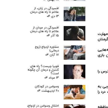
افسردگی در زنان، از
علائم تا راه های درمان
۱۳ دی ۰۴
افسردگی در مردان از
علائم تا راه های درمان
مهارت
۱۵ آذر ۰۴
رمتان
مشاوره ازدواج (زوج
‌هایی
درمانی)
 بازی
۱۷ آبان ۰۴
فوبیا چیست؟ راه های
کنترل و درمان آن چگونه
رس را
است؟
۱۳ مرداد ۰۴
بی به
وسواس در کودکان
۲۰ اردیبهشت ۰۴
رد را
اختلال وسواس در ازدواج،
حافظه