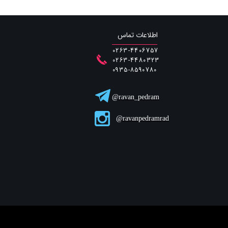
اطلاعات تماس
0263-4406757
0263-4480323
​​​​​​​0935-8590780
ravan_pedram@
ravanpedramrad@