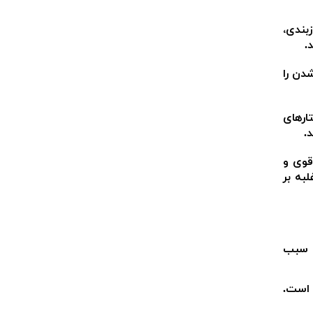
بندی،
.
شدن را
ارهای
.
قوی و
به بر
د سبب
 است.