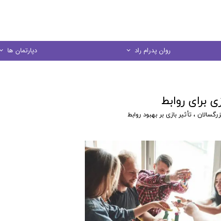
روان پدرام راد
دپارتمان ها
درباره ما
مشاوره خانواده
ی برای روابط
منشور اخلاقي
مشاوره کودک و نو
زرگسالان
،
تأثیر بازی بر بهبود روابط
در يك نگاه
مشاوره فردی
مشاوره ازدواج
مشاوره تحصیل
کارگاه های آموز
روانسنجی