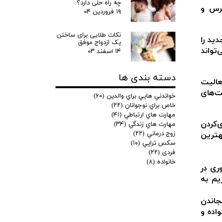
چه راه حلی دارد؟
ترس و
۱۹ فروردین ۰۴
نکات طلایی برای ساختن
ید را
یک ازدواج موفق
تواند
۱۴ اسفند ۰۳
دسته بندی ها
عالیت
ت‌های
خواندني هايي براي والدين
(۶۰)
خاص براي نوجوانان
(۲۲)
مهارت هاي ارتباطي
(۴۱)
‌کردن
مهارت هاي زندگي
(۳۴)
زوج درماني
(۲۲)
هترین
سكس تراپي
(۱۰)
فردی
(۲۲)
خانواده
(۸)
وری در
یم به
جاندن
اده و