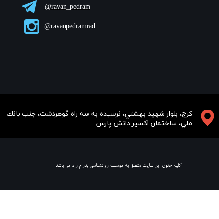
ravan_pedram@
ravanpedramrad@
​​​كرج، بلوار شهيد بهشتي، نرسيده به سه راه گوهردشت، جنب بانك
ملي، ساختمان اكسير دانش پارس
​ كليه حقوق اين سايت متعلق به موسسه روانشناسي پدرام راد مي باشد