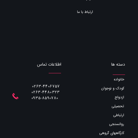
ارتباط با ما
اطلاعات تماس
دسته ها
خانواده
0263-4406757
کودک و نوجوان
0263-4480323
ازدواج
​​​​​​​0935-8590780
تحصیلی
ارتباطی
روانسنجی
کارگاههای گروهی