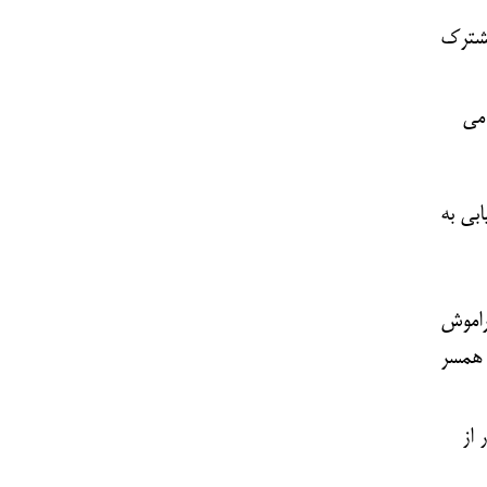
مشترک
می
بی به
راموش
 همسر
 از