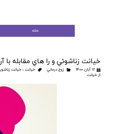
خانه
خيانت زناشوئي و را هاي مقابله با آ
۱۲ آبان ۱۴۰۰
زوج درماني
خيانت
،
خيانت زناشوي
از خيانت