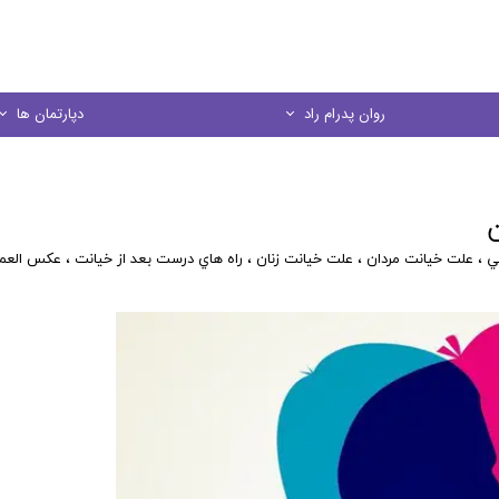
روان پدرام راد
دپارتمان ها
درباره ما
مشاوره خانواده
ن
منشور اخلاقي
مشاوره کودک و نو
ي
،
علت خيانت مردان
،
علت خيانت زنان
،
راه هاي درست بعد از خيانت
،
عكس العمل
در يك نگاه
مشاوره فردی
مشاوره ازدواج
مشاوره تحصیل
کارگاه های آموز
روانسنجی