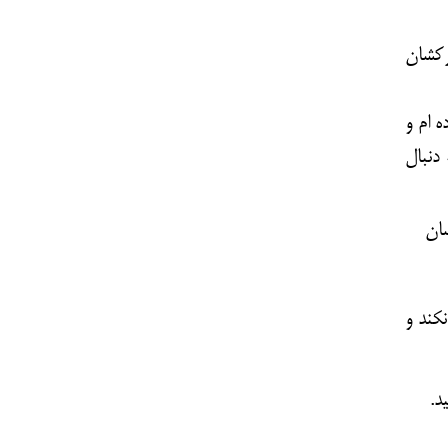
رکشان
ه ام
و
دنبال
شان
کند و
د.