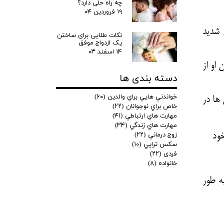
چه راه حلی دارد؟
۱۹ فروردین ۰۴
 شدید
نکات طلایی برای ساختن
یک ازدواج موفق
۱۴ اسفند ۰۳
 او از
دسته بندی ها
خواندني هايي براي والدين
(۶۰)
ها در
خاص براي نوجوانان
(۲۲)
مهارت هاي ارتباطي
(۴۱)
مهارت هاي زندگي
(۳۴)
زوج درماني
(۲۲)
خود
سكس تراپي
(۱۰)
فردی
(۲۲)
خانواده
(۸)
ه طور