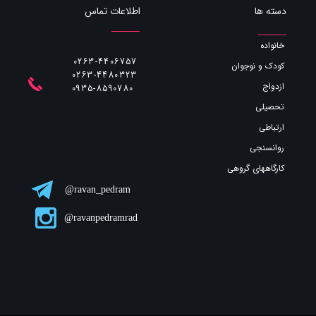
اطلاعات تماس
دسته ها
خانواده
0263-4406757
کودک و نوجوان
0263-4480323
ازدواج
​​​​​​​0935-8590780
تحصیلی
ارتباطی
روانسنجی
کارگاههای گروهی
ravan_pedram@
ravanpedramrad@