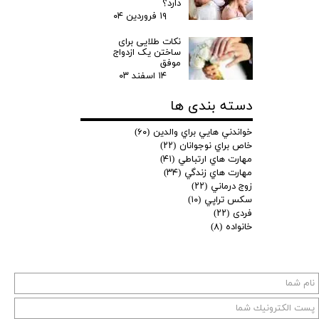
دارد؟
۱۹ فروردین ۰۴
نکات طلایی برای
ساختن یک ازدواج
موفق
۱۴ اسفند ۰۳
دسته بندی ها
خواندني هايي براي والدين
(۶۰)
خاص براي نوجوانان
(۲۲)
مهارت هاي ارتباطي
(۴۱)
مهارت هاي زندگي
(۳۴)
زوج درماني
(۲۲)
سكس تراپي
(۱۰)
فردی
(۲۲)
خانواده
(۸)