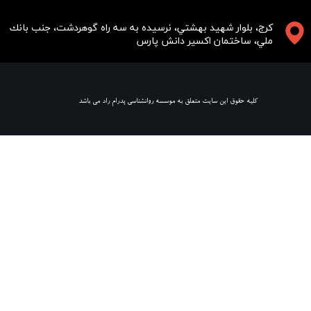
​​​كرج، بلوار شهيد بهشتي، نرسيده به سه راه گوهردشت، جنب بانك
ملي، ساختمان اكسير دانش پارس
​ كليه حقوق اين سايت متعلق به موسسه روانشناسي پدرام راد مي باشد