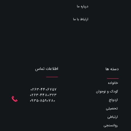
درباره ما
ارتباط با ما
اطلاعات تماس
دسته ها
خانواده
0263-4406757
کودک و نوجوان
0263-4480323
ازدواج
​​​​​​​0935-8590780
تحصیلی
ارتباطی
روانسنجی