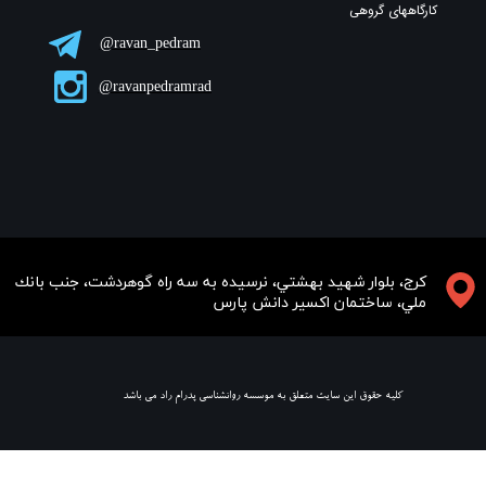
کارگاههای گروهی
ravan_pedram@
ravanpedramrad@
​​​كرج، بلوار شهيد بهشتي، نرسيده به سه راه گوهردشت، جنب بانك
ملي، ساختمان اكسير دانش پارس
​ كليه حقوق اين سايت متعلق به موسسه روانشناسي پدرام راد مي باشد