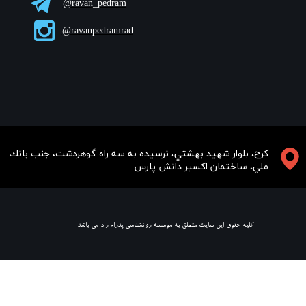
ravan_pedram@
ravanpedramrad@
​​​كرج، بلوار شهيد بهشتي، نرسيده به سه راه گوهردشت، جنب بانك
ملي، ساختمان اكسير دانش پارس
​ كليه حقوق اين سايت متعلق به موسسه روانشناسي پدرام راد مي باشد