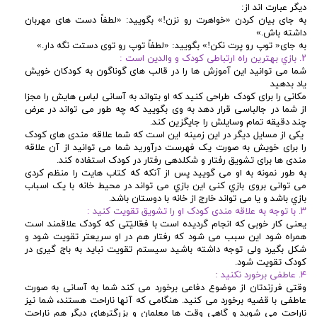
ديگر عبارت اند از:
به جای بیان کردن «خواهرت رو نزن!» بگویید: «لطفاً دست های مهربان
داشته باش.»
به جای« توپ رو پرت نکن!» بگویید: «لطفاً توپ رو توی دستت نگه دار.»
۲. بازي بهترین راه ارتباطی کودک و والدین است :
شما می توانید این آموزش ها را در قالب های گوناگون به کودکان خویش
یاد بدهید
مکانی را برای کودک طراحی کنید که او بتواند به آسانی لباس هایش را مجزا
از شما در جالباسی قرار دهد به وی بگویید که چه طور می تواند در عرض
چند دقیقه تمام وسایلش را جایگزین کند.
یکی از مسایل دیگر در این زمینه این است که شما علاقه مندی های کودک
را برای خویش به صورت یک فهرست درآورید شما می توانید از آن علاقه
مندی ها برای تشویق رفتار و شکلدهی رفتار در کودک استفاده کند.
به طور نمونه به او می گویید پس از آنکه که کتاب هایت را منظم کردی
می توانی بروی بازي کنی این بازي می تواند در محیط خانه با یک اسباب
بازي باشد و یا می تواند خارج از خانه با دوستان باشد.
۳. با توجه به علاقه مندی کودک او را تشویق تقویت کنید :
یعنی کار خوبی که انجام گردیده است با فعّالیّتی که کودک علاقمند است
همراه شود این سبب می شود که رفتار هم در او سریعتر تقویت شود و
شکل بگیرد ولی توجه داشته باشید سیستم تقویت نباید به باج گیری در
کودک تقویت شود.
۴. عاطفی برخورد نکنید :
وقتی فرزندتان از موضوع دفاعی برخورد می کند شما به آسانی به صورت
عاطفی با قضیه برخورد می کنید. هنگامی که آنها ناراحت هستند، شما نیز
ناراحت می شوید و گاهی وقت ها معلمان و بزرگترهای ديگر هم ناراحت