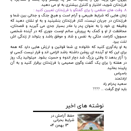
فرزندتان شوید، اختیار و کنترل بیشتری به او می دهید.
۸. وقت های منظمی را برای گفتگو با فرزندتان تعيين کنید :
زمان هایی که شرایط طبیعی و آرام است و هیچ جنگ و جدالی بین شما و
فرزندتان در جریان نیست، کنار فرزندتان بنشینید و به او نشان دهید که
وظیفه ی خود را به عنوان پدر یا مادر بسیار جدی می گیرید و قصدتان،
محافظت از او و کمک به پرورش سالم اوست جوری که در آينده شخصی
مسوول، کارامد، متکی به نفس و شاد و موفق باشد و بتواند از زندگی اش
لذت ببرد.
به او یادآوری کنید که خانواده ی شما قوانین و ارزش هایی دارد که همه
برای این که او آينده ای روشن داشته باشد الزامی اند و قرار نیست کسی او
را آزار بدهد تا وقتی بزرگ شد دچار اندوه و حسرت بشود. میتوانید یک روز
در هفته را برای یک گفت وگوی صمیمی با فرزندتان برقرار کنید و به آن
پایبند بمانید.
باسپاس
ارادتمند
سعید پدرام راد
باید اوج گرفت ... ????
نوشته های اخیر
حفظ آرامش در
شرایط بحرانی
۱۳ بهمن ۰۴