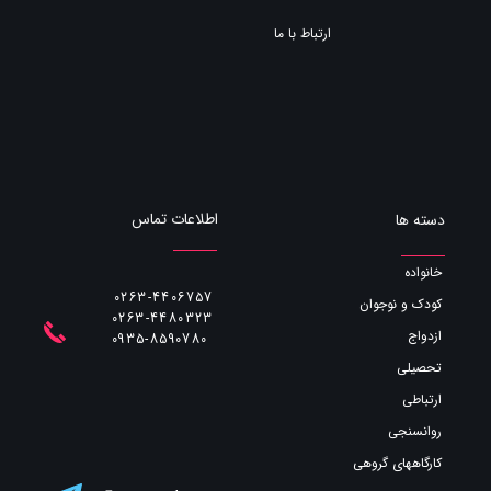
ارتباط با ما
اطلاعات تماس
دسته ها
خانواده
0263-4406757
کودک و نوجوان
0263-4480323
ازدواج
​​​​​​​0935-8590780
تحصیلی
ارتباطی
روانسنجی
کارگاههای گروهی