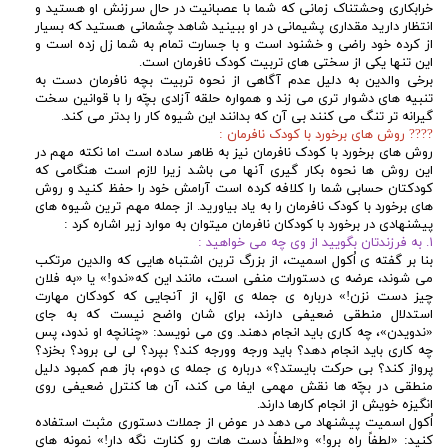
خرابکاری وحشتناک زمانی که شما با عصبانیت در حال سرزنش او هستید و
انتظار دارید مقداری پشیمانی در او ببینید شاهد چشمانی هستید که بسیار
از کرده خود راضی و خشنود است و با جسارت تمام به شما زل زده است و
این تنها یکی از سختی های تربیت کودک نافرمان است.
برخی والدین به دلیل عدم آگاهی از نحوه تربیت بچه نافرمان دست به
تنبیه های دشوار تری می زند و همواره حلقه آزادی بچّه را با قوانین سخت
گیرانه تر تنگ می کنند بی آن که بدانند این شیوه کار را بدتر می کند.
???? روش های برخورد با کودک نافرمان :
روش های برخورد با کودک نافرمان نیز به ظاهر ساده است اما نکته مهم در
این روش ها نحوه بکار گیری آنها می باشد زیرا لازم است هنگامی که
کودکتان حسابی شما را کلافه کرده است آرامش خود را حفظ کنید و روش
های برخورد با کودک نافرمان را به یاد بیاورید. از جمله مهم ترین شیوه های
پیشنهادی در برخورد با کودکان نافرمان میتوان به موارد زیر اشاره کرد :
۱. به فرزندتان بگویید از وی چه می خواهید :
بنا بر گفته ی اُکول اسمیت، از بزرگ ترین اشتباه هایی که والدین مرتکب
می شوند، عرضه ی دستورات منفی است، مانند این که«ندو!» یا «به فلان
چیز دست نزن!» درباره ی جمله ی اوّل، از آنجایی که کودکان مهارت
استدلال منطقی ضعیفی دارند، برای شان واضح نیست که به جای
«ندویدن»، چه کاری باید انجام دهند. وی می نویسد: «چنانچه او ندود، پس
چه کاری باید انجام دهد؟ باید ورجه وورجه کند؟ بپرد؟ لی لی برود؟ بخزد؟
پرواز کند؟ بی حرکت بایستد؟» درباره ی جمله ی دوم، باز هم کمبود دلیل
منطقی در بچّه ها نقش مهمی ایفا می کند، آن ها کنترل ضعیفی روی
انگيزه خویش از انجام کارها دارند.
اُکول اسمیت پیشنهاد می دهد در عوض از جملات دستوری مثبت استفاده
کنید: «لطفاً راه برو!» و«لطفاً دست هات رو کنارت نگه دار!» نمونه های