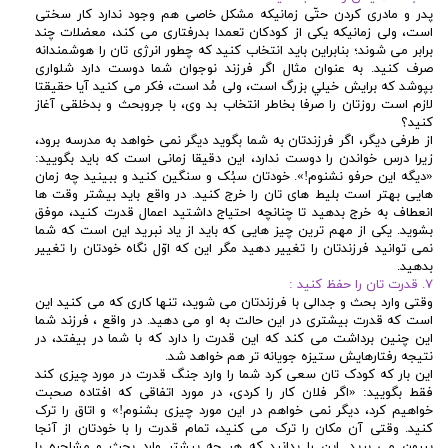
پدر و مادری کردن حتّی زمانیکه مشکل خاصی هم وجود ندارد کار سختی
است، ولی زمانیکه یکی از کودکان تعمدا بدرفتاری می کند، معضلات چند
برابر می شوند؛ بنابراین باید انتخاب کنید که چطور انرژی تان را هوشمندانه
صرف کنید. به عنوان مثال اگر فرزند نوجوان شما دوست دارد شلواری
بپوشد که برایش خيلي بزرگ است، ولی مُد است، فکر می کنید آیا حقیقتا
لازم است روزتان را صرفا بخاطر انتخاب بد وی، با جروبحث و بدخلقی آغاز
کنید؟
از طرفی دیگر، اگر فرزندتان به شما بگوید ديگر نمی خواهد به مدرسه برود،
زیرا درس خواندن را دوست ندارد، این دقیقا زمانی است که باید بگویید:
«دیگه این حرفو نشنوم!». خودتان سبُک و سنگین کنید و ببینید چه زمان
هایی بهتر است بلیط های تان را خرج کنید. در واقع باید بیشتر وقت ها
انعطاف به خرج بدهید تا چنانچه احتیاج داشتید اعمال قدرت کنید، موفق
بشوید. یکی از مهم ترین چیز هایی که باید از یاد نبرید این است که شما
نمی توانید فرزندتان را تغيير دهید مگر این که اوّل نگاه خودتان را تغییر
بدهید.
۷. قدرت تان را حفظ کنید :
وقتی وارد بحث و جدالی با فرزندتان می شوید، تنها کاری که می کنید این
است که قدرت بیشتری در این حالت به او می دهید. در واقع ، فرزند شما
این چنین برداشت می کند که این قدرت را دارد که با شما در بیفتد، در
نتیجه رفتارهایش ستیزه جویانه تر هم خواهد شد.
این بار که کودک تان سعی کرد شما را وارد جنگ قدرت در مورد چیزی کند
فقط بگویید: «اگر فلان کار را کردی، در مورد اتفاقی که افتاده صحبت
خواهیم کرد، دیگر نمی خواهم در این مورد چیزی بشنوم!» و اتاق را ترک
کنید. وقتی آن مکان را ترک می کنید، تمام قدرت را با خودتان از آنجا
بیرون می برید. این را بدانید که هر چه بیشتر وارد بحث و مشاجره با