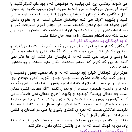
می شوند. برعکس این کار، بیایید به موضوعی که وجود دارد تمرکز کنید. با
آنچه فرزندتان می گوید یا می کند به صورت فردی برخورد نکنید. به عنوان
مثال هنگامی که فرزندتان از نوشتن مشق زیاد ناراحت است با او هم دلی
کنید و بگویید “درک می کنم نوشتنش مشکل است اما به عنوان دانش
آموز وظیفه ات انجام دادن تکالیف است. می توانی قدری استراحت کنی و
بعد ادامه بدهی.” ولی نباید به خودتان اجازه بدهید که معلمش را زیر سوال
ببرید بلکه باید احترام معلمش را در همه حال حفظ کنید.
۵. به کودکتان یاد بدهید که فکر کند :
کودکانی که از منابع قدرت نافرمانی می کنند اغلب نسبت به بزرگترها و
قوانین واکنش نشان می دهند تا این که آگاهانه کاری را انجام دهند. آن
ها وقتی را صرف نمی کنند که به کارهایشان فکر کنند. آن ها فکر نمی
کنند به این که کاری که انجام میدهند امکان دارد تبعات و پیامدهایی
داشته باشد.
هرگز برای کودکتان خيلي زود نیست که به او یاد بدهید چطور وضعیت را
ارزیابی کند. یک وقت ممکن است چنين چیزی بگوید: “نمی خواهم برای
امتحان بروم”، شما به جای اینکه ادامه ی حرفش را به لحاظ عاطفی بگیرید
(که برای والدین طبیعی است)، از او سوال کنید: “اگر مطالعه نکنی ممکن
است چه اتفاقی بیفتد؟ ”چنانچه او بگوید: “هیچ اتفاقی نمی افتد”، تلاش
کنید آرامش خویش را حفظ کنید و به جای ورود در بحث و جدلش، باز به
سوالات خویش ادامه دهید. شما امکان دارد سوال کنید: “آیا با مطالعه
نکردنت امکانش هست که نمره ی کمتری بگیری یا حتی در امتحان یا کلاس
نتیجه ات غیر قابل قبول شود؟”
نکته ای که در پرسیدن سوالات هست، جر و بحث کردن نیست بلکه
یاددادن به کودک است که به جای واکنش نشان دادن ، فکر کند.
۶. جنگ هایتان را انتخاب کنید: