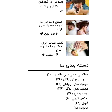
وسواس در کودکان
۲۰ اردیبهشت
۰۴
اختلال وسواس در
ازدواج، چه راه حلی
دارد؟
۱۹ فروردین ۰۴
نکات طلایی برای
ساختن یک ازدواج
موفق
۱۴ اسفند ۰۳
دسته بندی ها
خواندني هايي براي والدين
(۶۰)
خاص براي نوجوانان
(۲۲)
مهارت هاي ارتباطي
(۴۱)
مهارت هاي زندگي
(۳۴)
زوج درماني
(۲۲)
سكس تراپي
(۱۰)
فردی
(۲۲)
خانواده
(۸)