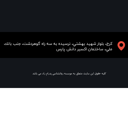
​​​كرج، بلوار شهيد بهشتي، نرسيده به سه راه گوهردشت، جنب بانك
ملي، ساختمان اكسير دانش پارس
​ كليه حقوق اين سايت متعلق به موسسه روانشناسي پدرام راد مي باشد