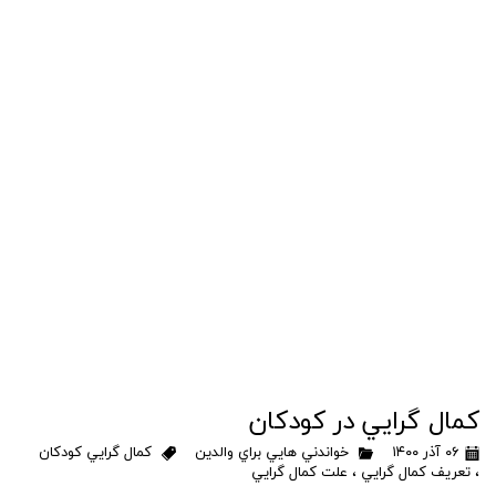
كمال گرايي در كودكان
۰۶ آذر ۱۴۰۰
خواندني هايي براي والدين
كمال گرايي كودكان
،
تعريف كمال گرايي
،
علت كمال گرايي