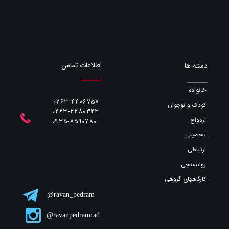
اطلاعات تماس
دسته ها
خانواده
0263-4406757
کودک و نوجوان
0263-4480323
ازدواج
​​​​​​​0935-8590780
تحصیلی
ارتباطی
روانسنجی
کارگاههای گروهی
ravan_pedram@
ravanpedramrad@