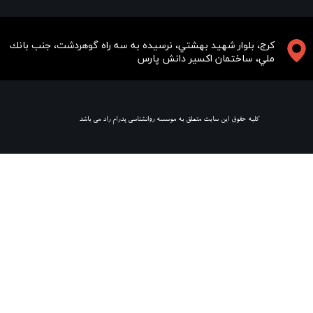
​​​كرج، بلوار شهيد بهشتي، نرسيده به سه راه گوهردشت، جنب بانك
ملي، ساختمان اكسير دانش پارس
​ كليه حقوق اين سايت متعلق به موسسه روانشناسي پدرام راد مي باشد