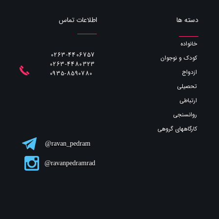
اطلاعات تماس
دسته ها
خانواده
0263-4406757
کودک و نوجوان
0263-4480323
ازدواج
​​​​​​​0935-8590780
تحصیلی
ارتباطی
روانسنجی
کارگاههای گروهی
ravan_pedram@
ravanpedramrad@