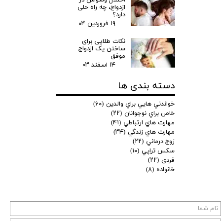
اختلال وسواس در
ازدواج، چه راه حلی
دارد؟
۱۹ فروردین ۰۴
نکات طلایی برای
ساختن یک ازدواج
موفق
۱۴ اسفند ۰۳
دسته بندی ها
خواندني هايي براي والدين
(۶۰)
خاص براي نوجوانان
(۲۲)
مهارت هاي ارتباطي
(۴۱)
مهارت هاي زندگي
(۳۴)
زوج درماني
(۲۲)
سكس تراپي
(۱۰)
فردی
(۲۲)
خانواده
(۸)