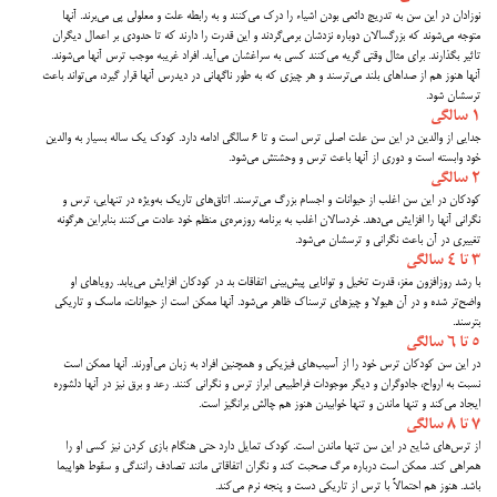
نوزادان در این سن به تدریج دائمی بودن اشیاء را درک می‌کنند و به رابطه علت و معلولی پی می‌برند. آنها
متوجه می‌شوند که بزرگسالان دوباره نزدشان برمی‌گردند و این قدرت را دارند که تا حدودی بر اعمال دیگران
تاثیر بگذارند. برای مثال وقتی گریه می‌کنند کسی به سراغشان می‌آید. افراد غریبه موجب ترس آنها می‌شوند.
آنها هنوز هم از صداهای بلند می‌ترسند و هر چیزی که به طور ناگهانی در دیدرس آنها قرار گیرد، می‌تواند باعث
ترسشان شود.
۱ سالگی
جدایی از والدین در این سن علت اصلی ترس است و تا ۶ سالگی ادامه دارد. کودک یک ساله بسیار به والدین
خود وابسته است و دوری از آنها باعث ترس و وحشتش می‌شود.
۲ سالگی
کودکان در این سن اغلب از حیوانات و اجسام بزرگ می‌ترسند. اتاق‌های تاریک به‌ویژه در تنهایی، ترس و
نگرانی آنها را افزایش می‌دهد. خردسالان اغلب به برنامه روزمره‌ی منظم خود عادت می‌کنند بنابراین هرگونه
تغییری در آن باعث نگرانی و ترسشان می‌شود.
۳ تا ۴ سالگی
با رشد روزافزون مغز، قدرت تخیل و توانایی پیش‌بینی اتفاقات بد در کودکان افزایش می‌یابد. رویاهای او
واضح‌تر شده و در آن هیولا و چیزهای ترسناک ظاهر می‌شود. آنها ممکن است از حیوانات، ماسک و تاریکی
بترسند.
۵ تا ۶ سالگی
در این سن کودکان ترس خود را از آسیب‌های فیزیکی و همچنین افراد به زبان می‌آورند. آنها ممکن است
نسبت به ارواح، جادوگران و دیگر موجودات فراطبیعی ابراز ترس و نگرانی کنند. رعد و برق نیز در آنها دلشوره
ایجاد می‌کند و تنها ماندن و تنها خوابیدن هنوز هم چالش برانگیز است.
۷ تا ۸ سالگی
از ترس‌های شایع در این سن تنها ماندن است. کودک تمایل دارد حتی هنگام بازی کردن نیز کسی او را
همراهی کند. ممکن است درباره مرگ صحبت کند و نگران اتفاقاتی مانند تصادف رانندگی و سقوط هواپیما
باشد. هنوز هم احتمالاً با ترس از تاریکی دست و پنجه نرم می‌کند.