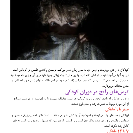
کودکان به راحتی می‌ترسند و ترس آنها به مرور زمان تغییر می‌کند. ترسیدن واکنشی طبیعی در کودکان است
زیرا به آنها می‌آموزد خود را در امان نگه دارند. با این حال تفاوت زیادی وجود دارد میان آن چیزی که کودک به
عنوان ترس تجربه می‌کند با زمانی که دچار هراس (فوبیا) می‌شود. در این مقاله به انواع ترس های کودکان در
سنین مختلف می‌پردازیم.
ترس‌های رایج در دوران کودکی
برخی از عواملی که باعث
ایجاد ترس در کودکان
در سنین مختلف می‌شود را در فهرست زیر می‌بینید. بسیاری
از این موارد مربوط به تغییرات رشد و عدم بلوغ هستند.
صفر تا ۶ ماهگی
نوزادان از صداهای بلند می‌ترسند و نسبت به آن واکنش نشان می‌دهند. از دست دادن تماس فیزیکی، بصری و
شنوایی با والدین برای آنها مانند زنگ خطر است زیرا قسمتی از مغزشان که مسئول پایداری شئ
است به طور
کامل رشد نکرده‌ است.
۷ تا ۱۲ ماهگی