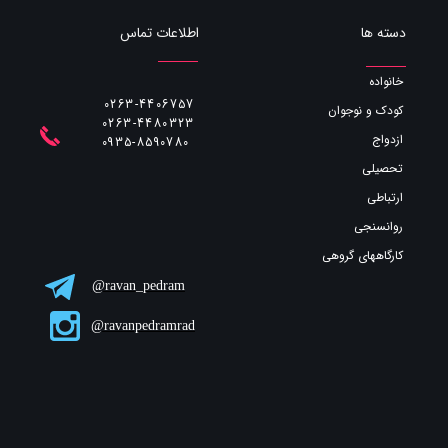
اطلاعات تماس
دسته ها
خانواده
0263-4406757
کودک و نوجوان
0263-4480323
ازدواج
​​​​​​​0935-8590780
تحصیلی
ارتباطی
روانسنجی
کارگاههای گروهی
ravan_pedram@
ravanpedramrad@