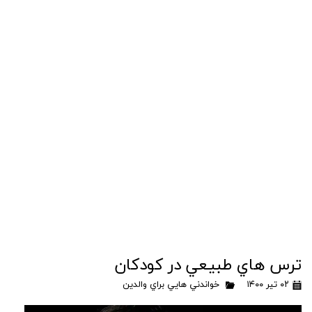
ترس هاي طبيعي در كودكان
۰۲ تیر ۱۴۰۰
خواندني هايي براي والدين