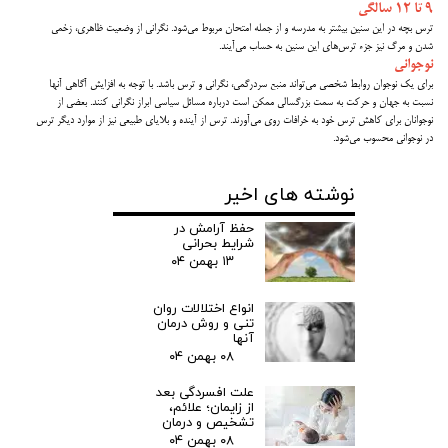
۹ تا ۱۲ سالگی
ترس بچه در این سنین بیشتر به مدرسه و از جمله امتحان مربوط می‌شود. نگرانی از وضعیت ظاهری، زخمی
شدن و مرگ نیز جزء ترس‌های این سنین به حساب می‌آیند.
نوجوانی
برای یک نوجوان روابط شخصی می‌تواند منبع سردرگمی، نگرانی و ترس باشد. با توجه به افزایش آگاهی آنها
نسبت به جهان و حرکت به سمت بزرگسالی ممکن است درباره مسائل سیاسی ابراز نگرانی کنند. بعضی از
نوجوانان برای کاهش ترس خود به خرافات روی می‌آورند. ترس از آینده و بلایای طبیعی نیز از موارد دیگر ترس
در نوجوانی محسوب می‌شود.
نوشته های اخیر
حفظ آرامش در
شرایط بحرانی
۱۳ بهمن ۰۴
انواع اختلالات روان
تنی و روش درمان
آنها
۰۸ بهمن ۰۴
علت افسردگی بعد
از زایمان؛ علائم،
تشخیص و درمان
۰۸ بهمن ۰۴