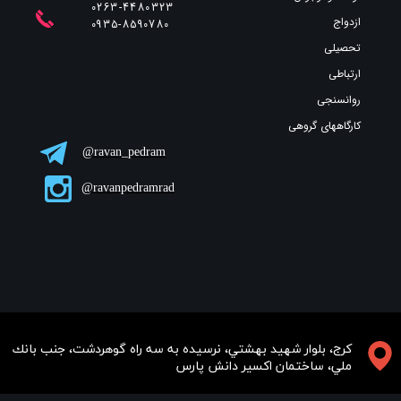
0263-4480323
ازدواج
​​​​​​​0935-8590780
تحصیلی
ارتباطی
روانسنجی
کارگاههای گروهی
ravan_pedram@
ravanpedramrad@
​​​كرج، بلوار شهيد بهشتي، نرسيده به سه راه گوهردشت، جنب بانك
ملي، ساختمان اكسير دانش پارس