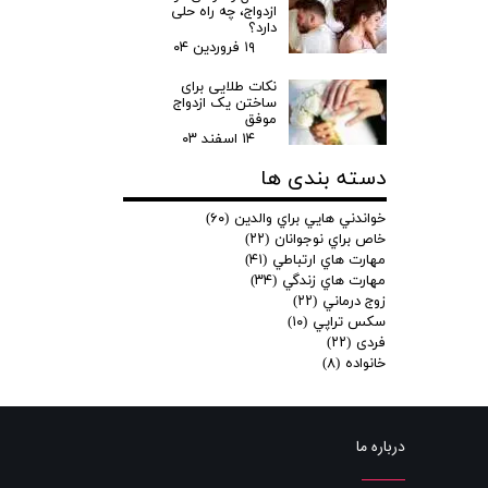
ازدواج، چه راه حلی
دارد؟
۱۹ فروردین ۰۴
نکات طلایی برای
ساختن یک ازدواج
موفق
۱۴ اسفند ۰۳
دسته بندی ها
خواندني هايي براي والدين
(۶۰)
خاص براي نوجوانان
(۲۲)
مهارت هاي ارتباطي
(۴۱)
مهارت هاي زندگي
(۳۴)
زوج درماني
(۲۲)
سكس تراپي
(۱۰)
فردی
(۲۲)
خانواده
(۸)
درباره ما