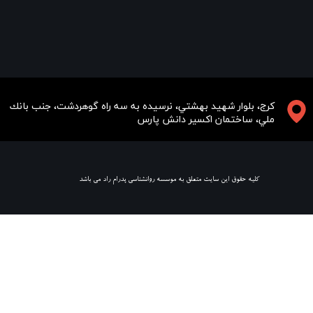
​​​كرج، بلوار شهيد بهشتي، نرسيده به سه راه گوهردشت، جنب بانك
ملي، ساختمان اكسير دانش پارس
​ كليه حقوق اين سايت متعلق به موسسه روانشناسي پدرام راد مي باشد