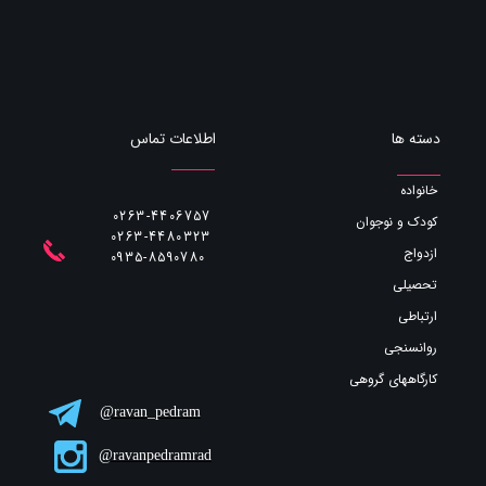
اطلاعات تماس
دسته ها
خانواده
0263-4406757
کودک و نوجوان
0263-4480323
ازدواج
​​​​​​​0935-8590780
تحصیلی
ارتباطی
روانسنجی
کارگاههای گروهی
ravan_pedram@
ravanpedramrad@