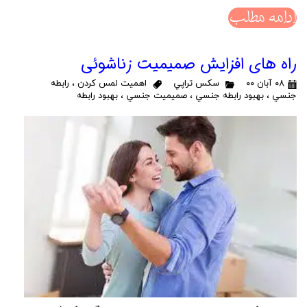
ادامه مطلب
راه هاي افزايش صميميت زناشوئي
۰۸ آبان ۰۰
سكس تراپي
اهميت لمس كردن
،
رابطه
جنسي
،
بهبود رابطه جنسي
،
صميميت جنسي
،
بهبود رابطه