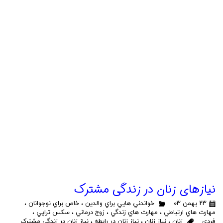
نیازهای زنان در زندگی مشترک
۲۳ بهمن ۰۳
خواندني هايي براي والدين
،
خاص براي نوجوانان
،
مهارت هاي ارتباطي
،
مهارت هاي زندگي
،
زوج درماني
،
سكس تراپي
،
فردی
زنان
،
نیاز زنان
،
نیاز زنان در رابطه
،
نیاز زنان در زندگی مشترک