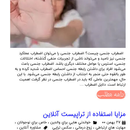
اضطراب جنسی چیست؟ اضطراب جنسی را می‌توان اضطراب عملکرد
جنسی نیز نامید و می‌تواند ناشی از تجربیات منفی گذشته، اختلالات
جنسی، استرس یا عوامل مختلف دیگری باشد. اضطراب جنسی باعث
می‌شود افراد برای داشتن رابطه جنسی احساس اضطراب شدید کرده و به
طور بالقوه حتی منجر به اجتناب از داشتن رابطه جنسی می‌شود. با این
حال، مهمترین عاملی که باید در اضطراب جنسی در نظر گرفت اهمیت
ارتباط است. دلایل اضطراب …
ادامه مطلب
مزایا استفاده از تراپیست آنلاین
۲۷ بهمن ۰۰
خواندني هايي براي والدين
،
خاص براي نوجوانان
،
مهارت هاي ارتباطي
،
زوج درماني
،
سكس تراپي
مشاوره آنلاين
،