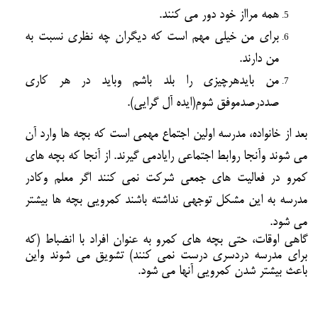
همه مرااز خود دور مي كنند.
براي من خيلي مهم است كه ديگران چه نظري نسبت به
من دارند.
من بايدهرچيزي را بلد باشم وبايد در هر كاري
صددرصدموفق شوم(ايده آل گرايي).
بعد از خانواده، مدرسه اولين اجتماع مهمي است كه بچه ها وارد آن
مي شوند وآنجا روابط اجتماعي رايادمي گيرند. از آنجا كه بچه هاي
كمرو در فعاليت هاي جمعي شركت نمي كنند اگر معلم وكادر
مدرسه به اين مشكل توجهي نداشته باشند كمرويي بچه ها بيشتر
مي شود.
گاهي اوقات، حتي بچه هاي كمرو به عنوان افراد با انضباط (كه
براي مدرسه دردسري درست نمي كنند) تشويق مي شوند واين
باعث بيشتر شدن كمرويي آنها مي شود.