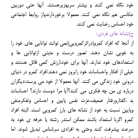
خود نگاه نمي كنند و بيشتر سربهزيرهستند. آنها حتي دوربين
عكاسي هم نگاه نمي كنند. معمولا برخوردارندواز روابط اجتماعي
خود احساس رضايت نمي كنند.
ج)نشانه هاي فردي:
از آنجا كه افراد كمرو(دراثركمرويي)نمي توانند توانايي هاي خود را
به خوبي نشان دهند. تصور درست و مثبتي ازتوانايي ها و
استعدادهاي خود ندارند. آنها براي خود،ارزش كمي قائل هستند و
خيلي از افكار واحساسات خود رابروز نمي دهند.افراد كمرو در دنياي
دروني خود زندگي مي كنند. آنها معمولا از خود مي پرسند:ديگران
درباره ي من چه فكري مي كنند؟آيا مرا دوست دارند؟ احساسات
بد ،گفتارورفتار ضعيف،عزت نفس پايين و احساس وتفكرمنفي
وپايين نسبت به خود از نشانه هاي بارز كمرويي است. البته افراد
كمرو اگربا استعداد باشند ممكن استدر رشته يا حرفه ي خود به
سرعت پيشرفت كنند وحتي به افرادي سرشناس تبديل شوند. اما