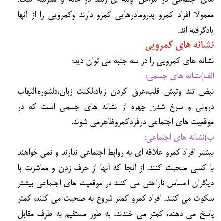
هاي اجتماعي در مراحل اوليه ي رشد در خانه و مدرسه است.
معمولا افراد كمرو پدرومادرهايي كمرو دارند وكمرويي را از آنها
يادگرفته اند.
نشانه هاي كمرويي
نشانه هاي كمرويي را در سه جنبه مي توان ديد:
الف)نشانه هاي جسمي:
نبض تند وتپش قلب،عرق كردن زياد،لكنت زبان،دلشوره،التهاب
دروني و سرخ شدن چهره از نشانه هاي جسمي است كه در
موقعيت هاي اجتماعي درفردكمروظاهرمي شوند.
ب)نشانه هاي اجتماعي:
بيشتر افراد كمرو علاقه اي به روابط اجتماعي ندارند و نمي خواهند
با كسي صحبت كنند. از آنجا كه آنها از حرف زدن و معاشرت با
ديگران احساس ناراحتي مي كنند در موقعيت هاي اجتماعي بيشتر
سكوت مي كنند. افراد كمرو كمتر شروع به صحبت مي كنند، كمتر
پاسخ مي دهند، كمتر مي خندند، به طور مستقيم به طرف مقابل