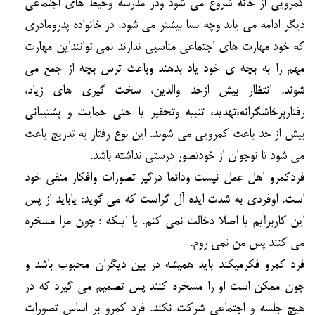
كمرويي از خانه شروع مي شود ودر مدرسه وحيط هاي اجتماعي
ديگر ادامه مي يابد وچه بسا بيشتر مي شود. در خانواده پدرومادري
كه خود مهارت هاي اجتماعي مناسبي ندارند نمي تواننداين مهارت
مهم را به بچه ي خود ياد بدهند وباعث ترس بچه از جمع مي
شوند. انتظار بيش ازحد والدين، سخت گيري هاي زياد،
رفتارپرخاشگرانه،تهديد، تنبيه وتحقير يا حتي حمايت و پشتيباني
بيش از حد باعث كمرويي مي شوند. اين نوع رفتار به تدريج باعث
مي شود تا نوجوان از خودتصور درستي نداشته باشد.
فردكمرو اهل عمل نيست ودائما درگير تصورات وافكار منفي خود
است. اوفردي به شدت ايده آل گراست كه مي گويد: يابايد از پس
اين كاربرآيم يا اصلا دخالت نمي كنم. يا اينكه : چون مرا مسخره
مي كنند پس من نمي روم.
فرد كمرو فكرميكند بايد هميشه در بين ديگران محبوب باشد و
چون ممكن است او را مسخره كنند پس تصميم مي گيرد كه در
هيچ جلسه و اجتماعي شركت نكند. فرد كمرو بر اساس تصورات