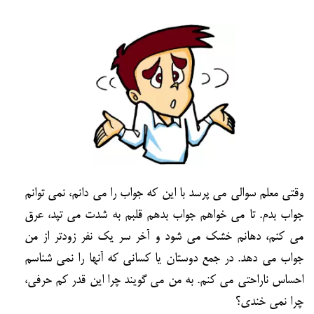
وقتي معلم سوالي مي پرسد با اين كه جواب را مي دانم، نمي توانم
جواب بدم. تا مي خواهم جواب بدهم قلبم به شدت مي تپد، عرق
مي كنم، دهانم خشك مي شود و آخر سر يك نفر زودتر از من
جواب مي دهد. در جمع دوستان يا كساني كه آنها را نمي شناسم
احساس ناراحتي مي كنم. به من مي گويند چرا اين قدر كم حرفي،
چرا نمي خندي؟