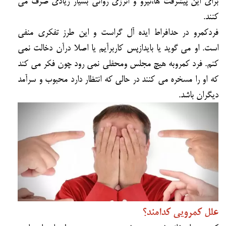
براي اين پيشرفت ها،نيرو و انرژي رواني بسيار زيادي صرف مي
كنند.
فردكمرو در حدافراط ايده آل گراست و اين طرز تفكري منفي
است. او مي گويد يا بايدازپس كاربرآيم يا اصلا درآن دخالت نمي
كنم. فرد كمروبه هيچ مجلس ومحفلي نمي رود چون فكر مي كند
كه او را مسخره مي كنند در حالي كه انتظار دارد محبوب و سرآمد
ديگران باشد.
علل كمرويي كدامند؟