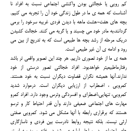
كم رويي يا خجالتي بودن واكنشي اجتماعي نسبت به افراد نا
آشناست كه همه ي ما در طول زندگي خود آن را تجربه مي كنيم.
بچه هاي هفت-هشت ماهه با ديدن فردي غريبه سرخود را برمي
گردانند،به مادر خود مي چسبند و يا گريه مي كنند. خجالت كشيدن
دريك مرحله از رشد بچه ها طبيعي است كه به تدريج از بين مي
رود و ادامه ي آن غير طبيعي است.
همه ي ما از خود تصوري داريم. هر چند اين تصوير واقعي تر باشد
رفتارماطبيعيتر خواهدبود. افراد خجالتي تصور درستي از خود
ندارند.آنها هميشه نگران قضاوت ديگران نسبت به خود هستند.
كمرويي ، اضطراب از ارزيابي ديگران است. درموارد شديد
كمرويي، تنهايي،اضطراي و افسردگي وترس وجود دارد. افراد كمرو
مهارت هاي اجتماعي ضعيفي دارند وآن قدر احتياط كار و ترسو
هستند كه برقراري رابطه با آنها مشكل مي شود. كمرويي صفتي
ارثي نيست. بلكه نتيجه روابط نادرست بين فردي و ناسازگاري