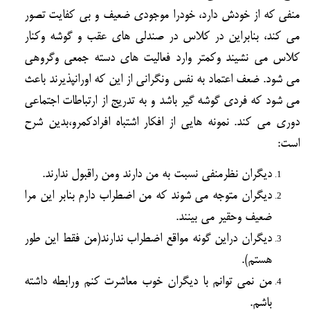
منفي كه از خودش دارد، خودرا موجودي ضعيف و بي كفايت تصور
مي كند، بنابراين در كلاس در صندلي هاي عقب و گوشه وكنار
كلاس مي نشيند وكمتر وارد فعاليت هاي دسته جمعي وگروهي
مي شود. ضعف اعتماد به نفس ونگراني از اين كه اورانپذيرند باعث
مي شود كه فردي گوشه گير باشد و به تدريج از ارتباطات اجتماعي
دوري مي كند. نمونه هايي از افكار اشتباه افرادكمرو،بدين شرح
است:
ديگران نظرمنفي نسبت به من دارند ومن راقبول ندارند.
ديگران متوجه مي شوند كه من اضطراب دارم بنابر اين مرا
ضعيف وحقير مي بينند.
ديگران دراين گونه مواقع اضطراب ندارند(من فقط اين طور
هستم).
من نمي توانم با ديگران خوب معاشرت كنم ورابطه داشته
باشم.