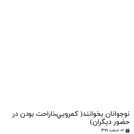
نوجوانان بخوانند( كمرويي،ناراحت بودن در
حضور ديگران)
۰۶ اسفند ۱۳۹۹