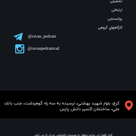
تحصیلی
ارتباطی
روانسنجی
کارگاههای گروهی
ravan_pedram@
ravanpedramrad@
​​​كرج، بلوار شهيد بهشتي، نرسيده به سه راه گوهردشت، جنب بانك
ملي، ساختمان اكسير دانش پارس
​ كليه حقوق اين سايت متعلق به موسسه روانشناسي پدرام راد مي باشد