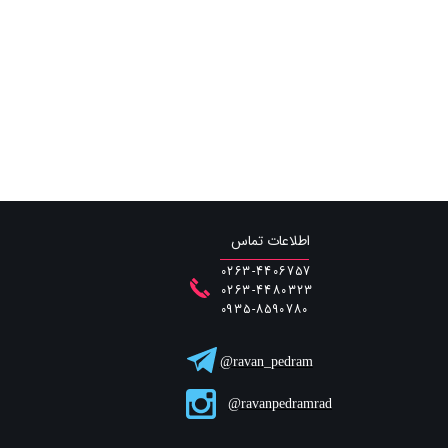
اطلاعات تماس
0263-4406757
0263-4480323
​​​​​​​0935-8590780
ravan_pedram@
ravanpedramrad@