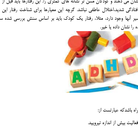
علت آن عقب افتادگي شديد،اختلال عاطفي نباشد. گرچه اين معيارها براي شناخت رفتار اين
سير آنها وجود دارد، مثلا، رفتار يك كودك بايد بر اساس سنش بررسي شده سال
ا نشان داده يا خير.
اه باشدكه عبارتست از:
ليت بيش از اندازه تيروييد.