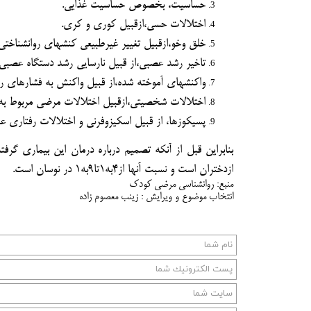
حساسيت، بخصوص حساسيت غذايي.
اختلالات حسي،ازقبيل كوري و كري.
خلق وخو،ازقبيل تغيير غيرطبيعي كنشهاي روانشناختي.
تاخير رشد عصبي،از قبيل نارسايي رشد دستگاه عصب
واكنشهاي آموخته شده،از قبيل واكنش به فشارهاي ر
اختلالات شخصيتي،ازقبيل اختلالات مرضي مربوط 
پسيكوزها، از قبيل اسكيزوفرني و اختلالات رفتاري ع
بنابراين قبل از آنكه تصميم درباره درمان اين بيماري گرفت
ازدختران است و نسبت آنها از4به1تا9به1 در نوسان است.
منبع: روانشناسي مرضي كودك
انتخاب موضوع و ویرایش : زينب معصوم زاده