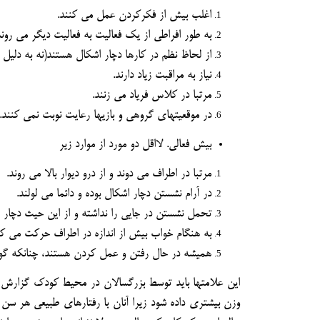
اغلب بيش از فكركردن عمل مي كنند.
به طور افراطي از يك فعاليت به فعاليت ديگر مي روند
از لحاظ نظم در كارها دچار اشكال هستند(نه به دليل 
نياز به مراقبت زياد دارند.
مرتبا در كلاس فرياد مي زنند.
در موقعيتهاي گروهي و بازيها رعايت نوبت نمي كنند.
بيش فعالي. لااقل دو مورد از موارد زير
مرتبا در اطراف مي دوند و از درو ديوار بالا مي روند.
در آرام نشستن دچار اشكال بوده و دائما مي لولند.
تحمل نشستن در جايي را نداشته و از اين حيث دچار ا
به هنگام خواب بيش از اندازه در اطراف حركت مي كن
هميشه در حال رفتن و عمل كردن هستند، چنانكه گ
اين علامتها بايد توسط بزرگسالان در محيط كودك گزارش گردد