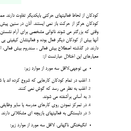
كودكان از لحاظ فعاليتهاي حركتي بايكديگر تفاوت دارند. 
كودكان هرگز از حركت باز نمي ايستند. آنان در سنين پيش از
وقتي كه بزرگتر مي شوند ناتواني مشخصي براي آرام نشستن نش
آنها بيش از كودكان ديگر فعال بوده و فعاليتشان كيفيتي بي 
دارند. در گذشته اصطلاح بيش فعالي ، سندروم بيش فعالي، ا
معيارهاي اين اختلال عبارتست از:
بي توجهي.لااقل سه مورد از موارد زير:
اغلب در تمام كودكان كارهايي كه شروع كرده اند با
اغلب به نظر مي رسد كه گوش نمي كنند.
به آساني برآشفته مي شوند.
در تمركز نمودن روي كارهاي مدرسه يا ساير وظايفي ك
در دلبستگي به فعاليتهاي بازيچه اي مشكلاتي دارند.
انگيختگي ناگهاني. لااقل سه مورد از موارد زير: