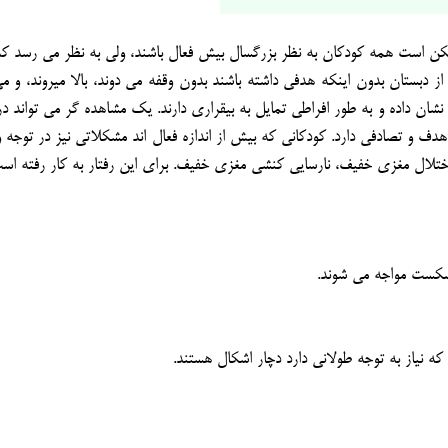
مشاوره ارتباطي
ممكن است همه كودكان به نظر بزرگسال بيش فعال باشند، ولي به نظر مي رسد ك
 دبستان بدون اينكه هدفي داشته باشند بدون وقفه مي دوند، بالا ميروند، و مي
ان داده و به طور افراطي تمايل به بيقراري دارند. يك مشاهده گر مي تواند دري
هدف و تصادفي دارد. كودكاني كه بيش از اندازه فعال اند مشكلاتي نيز در توجه 
ختلال مغزي خفيف، نارسايي كنشي مغزي خفيف. براي اين رفتار به كار رفته اس
 شكست مواجه مي شوند.
ه نياز به توجه طولاني دارد دچار اشكال هستند.