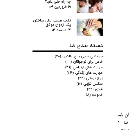
چه راه حلی دارد؟
۱۹ فروردین ۰۴
نکات طلایی برای ساختن
یک ازدواج موفق
۱۴ اسفند ۰۳
دسته بندی ها
خواندني هايي براي والدين
(۶۰)
خاص براي نوجوانان
(۲۲)
مهارت هاي ارتباطي
(۴۱)
مهارت هاي زندگي
(۳۴)
زوج درماني
(۲۲)
سكس تراپي
(۱۰)
فردی
(۲۲)
خانواده
(۸)
ن بايد
وزن بيشتري داده شود زيرا آنان با رفتارهاي طبيعي هر سن آشنايي بيشتري دارند. نشانه هاي بيماري كه در بالا ذكر شد مخصوص كودكان 8تا 10