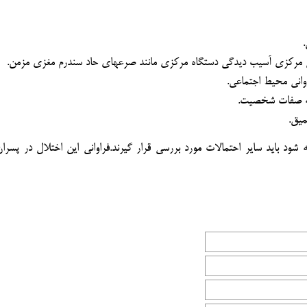
ي مركزي آسيب ديدگي دستگاه مركزي مانند صرعهاي حاد سندرم مغزي مزمن.
واني محيط اجتماعي.
به صفات شخصيت.
ميق.
ه شود بايد ساير احتمالات مورد بررسي قرار گيرند.فراواني اين اختلال در پسرا