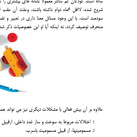
شروع شده، لاافل 6ماه دوام داشته باشند، و
سودمند است، با اين وجود مسائل معنا داري در تعبير و تف
منحرف توصيف گردد، نه اينكه آيا او اين خصوصيات ذكر شده ر
علاوه بر آن بيش فعالي با مشكلات ديگري نيز مي تواند همر
اختلالات مربوط به سوخت و ساز غدد داخلي، ازقبيل فعا
مسموميتها، از قبيل مسموميت باسرب.