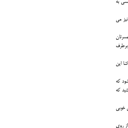
نسی به
نیز می
مسرتان
 برطرف
شا این
ود که
نید که
ی خوبی
از روی