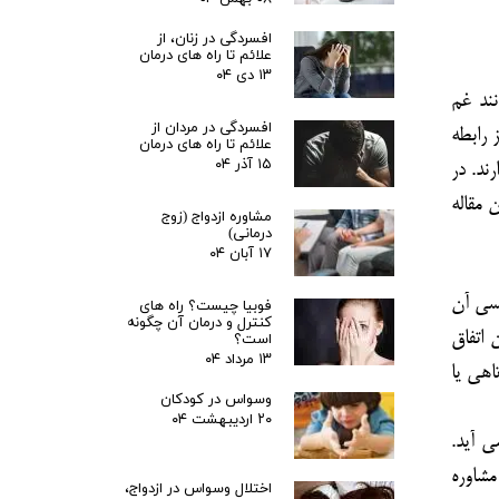
افسردگی در زنان، از
علائم تا راه های درمان
۱۳ دی ۰۴
نند غم
افسردگی در مردان از
 رابطه
علائم تا راه های درمان
۱۵ آذر ۰۴
ند. در
 مقاله
مشاوره ازدواج (زوج
درمانی)
۱۷ آبان ۰۴
نسی آن
فوبیا چیست؟ راه های
کنترل و درمان آن چگونه
 اتفاق
است؟
۱۳ مرداد ۰۴
اهی یا
وسواس در کودکان
۲۰ اردیبهشت ۰۴
ی آید.
مشاوره
اختلال وسواس در ازدواج،