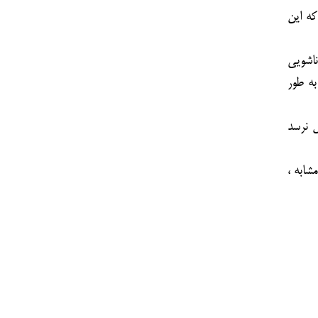
که این
اشویی
به طور
ل نرسد
شابه ،