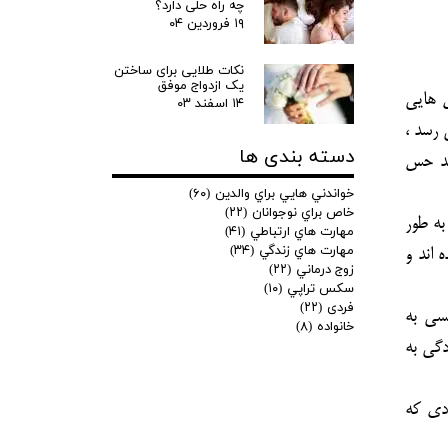
چه راه حلی دارد؟
۱۹ فروردین ۰۴
نکات طلایی برای ساختن
یک ازدواج موفق
 هایی
۱۴ اسفند ۰۳
 رسد ،
دسته بندی ها
ند حس
خواندني هايي براي والدين
(۶۰)
خاص براي نوجوانان
(۲۲)
به طور
مهارت هاي ارتباطي
(۴۱)
مهارت هاي زندگي
(۳۴)
 اند و
زوج درماني
(۲۲)
سكس تراپي
(۱۰)
فردی
(۲۲)
نسی به
خانواده
(۸)
دگی به
ادی که