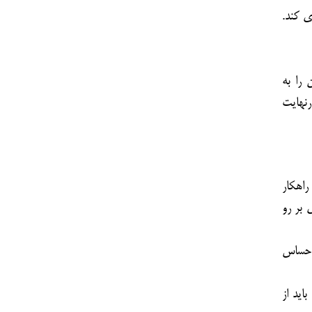
ی کند.
را به
رنهایت
راهکار
 بر رو
 احساس
اید از