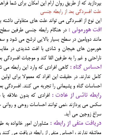
بپردازید که از طریق روان ارام این امکان برای شما فرا
علت افسردگی بعد از رابطه جنسی
این نوع از افسردگی می تواند علت های متفاوتی داشته ب
افت هورمونی :
در هنگام رابطه جنسی طرفین سطح ز
مانند دوپامین در سطح بسیار بالایی ترشح می شود و سطح 
هورمون های هیجان و شادی با افت شدیدی در مقایسه
ناراحتی و غم را به طرفین القا کند و موجبات افسردگی ب
احساس گناه :
گاهی افرادی که وارد این رابطه می شو
کامل ندارند. در حقیقت این افراد که معمولا برای اولی
احساسات گناه و پشیمانی را تجربه می کنند. افسردگی بعد
رابطه ناشی از عادت :
افرادی که بدون علاقه یا ش
سکس می پردازند ،نمی توانند احساسات روحی و روانی خ
سراغ زوجین می آید.
دریافت منفی از رابطه :
مشاوران امور خانواده به ط
معاشقه ندارند ، احساس منفی از رابطه دریافت می کنند و