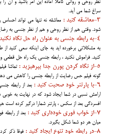
نظر روحی و روانی کاملا آماده این امر باشید و آن را
سراغ شما می آید.
۳-معاشقه کنید :
معاشقه نه تنها می تواند احساس ر
شود. وقتی هم از نظر روحی و هم از نظر جنسی به رضایت
۴-به رابطه جنسی به عنوان راه حل نگاه نکنید:
به مشکلاتی برخورده اید به جای اینکه سعی کنید از 
کنید. فراموش نکنید ، رابطه جنسی یک راه حل قطعی و
۵-از نگاه کردن پورن جدا بپرهیزید :
تماشا فیل
گونه فیلم حس رضایت از رابطه جنسی را کاهش می دهد و
۶-با پارتنر خود صحبت کنید :
بعد از رابطه جن
ارامش نسبی در شما ایجاد شود که در نهایت به خوبی د
افسردگی بعد از سکس ، پارتنر شمارا درگیر کرده است 
۷-از خواب فوری خودداری کنید :
بعد از رابطه ف
میان هر دو شما شکل بگیرد.
۸-در رابطه خود تنوع ایجاد کنید :
فوقا ذکر کرد