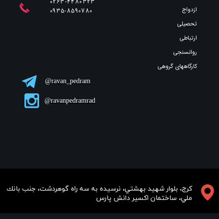
0263-4480323
ازدواج
​​​​​​​0935-8590780
تحصیلی
ارتباطی
روانسنجی
کارگاههای گروهی
ravan_pedram@
ravanpedramrad@
​​​كرج، بلوار شهيد بهشتي، نرسيده به سه راه گوهردشت، جنب بانك
ملي، ساختمان اكسير دانش پارس