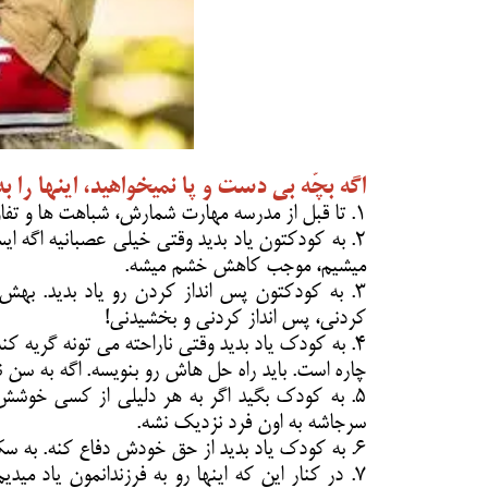
اگه بچّه بی دست و پا نمیخواهید، اینها را به 
۱. تا قبل از مدرسه مهارت شمارش، شباهت ها و تفاوت ها، اشکال هندسی و رنگ ها رو بهش یاد بدید.
۲. به کودکتون یاد بدید وقتی خیلی عصبانیه اگه ای
میشیم، موجب کاهش خشم میشه.
۳. به کودکتون پس انداز کردن رو یاد بدید. به
کردنی، پس انداز کردنی و بخشیدنی!
۴. به کودک یاد بدید وقتی ناراحته می تونه گریه
چاره است. باید راه حل هاش رو بنویسه. اگه به سن 
۵. به کودک بگید اگر به هر دلیلی از کسی خوشش
سرجاشه به اون فرد نزدیک نشه.
۶. به کودک یاد بدید از حق خودش دفاع کنه. به سکوت تشویقش نکنید. بهش بگید همونقدر که ظالم بَده، مظلوم بودن هم بَده‌.
۷. در کنار این که اینها رو به فرزندانمون یاد م