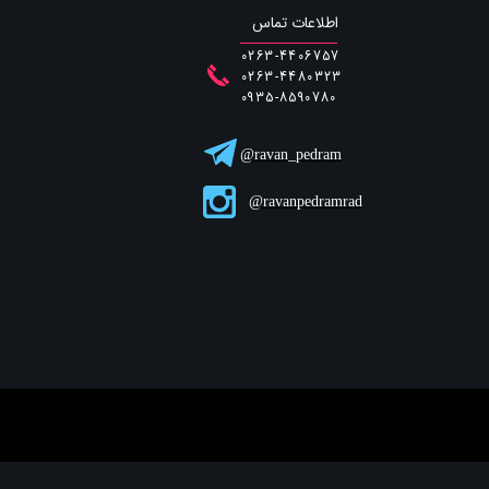
اطلاعات تماس
0263-4406757
0263-4480323
​​​​​​​0935-8590780
ravan_pedram@
ravanpedramrad@