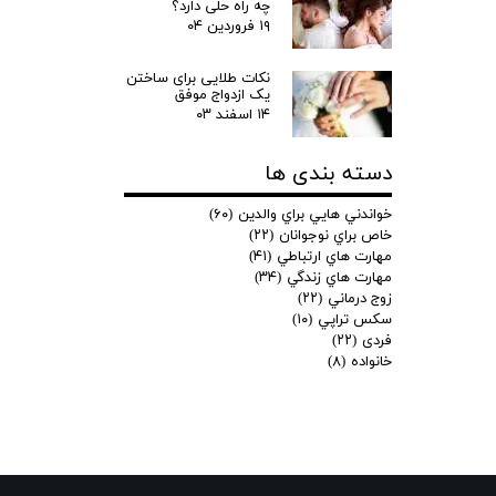
چه راه حلی دارد؟
۱۹ فروردین ۰۴
نکات طلایی برای ساختن
یک ازدواج موفق
۱۴ اسفند ۰۳
دسته بندی ها
خواندني هايي براي والدين
(۶۰)
خاص براي نوجوانان
(۲۲)
مهارت هاي ارتباطي
(۴۱)
مهارت هاي زندگي
(۳۴)
زوج درماني
(۲۲)
سكس تراپي
(۱۰)
فردی
(۲۲)
خانواده
(۸)