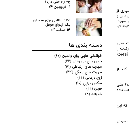
چه راه حلی دارد؟
۱۹ فروردین ۰۴
یاری از
 مالی و
نکات طلایی برای ساختن
در صورت
یک ازدواج موفق
نه‌تر،
۱۴ اسفند ۰۳
ت اصلی
دسته بندی ها
رضات را
 زوجین،
خواندني هايي براي والدين
(۶۰)
خاص براي نوجوانان
(۲۲)
مهارت هاي ارتباطي
(۴۱)
کند. از
مهارت هاي زندگي
(۳۴)
زوج درماني
(۲۲)
سكس تراپي
(۱۰)
ید؟ حتی
فردی
(۲۲)
استفاده
خانواده
(۸)
 که این
همسرتان