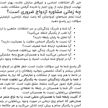
خیر. اگر اختلافات اساسی و غیرقابل سازش باشند، بهتر است پی
نهایت، ازدواج نباید از روی اجبار یا نادیده گرفتن مشکلات باشد،
چه زمانی مشاوره ازدواج ضروری است؟
ابتدا تمام جنبه‌های ازدواجتان که باعث ایجاد ناراحتی، نارضا
سؤالات زیر پاسخ دهید.
آیا شما و شریک زندگی‌تان بر سر اعتقادات مذهبی یا ارز
آیا اغلب از یکدیگر انتقاد می‌کنید؟
آیا تمایل به پایان رابطه دارید؟
آیا نسبت به یکدیگر احساس حقارت یا عصبانیت دارید؟
آیا معتقدید ارتباط شما ضعیف است؟
آیا نسبت به شریک زندگی خود بی‌تفاوت هستید؟
آیا احساس می‌کنید شما و همسرتان هیچ وجه مشترکی ب
آیا در ازدواج شما خیانت، اعتیاد یا سوءاستفاده وجود دار
اگر پاسخ شما به این سؤالات مثبت است، خطر طلاق در ازدواج ش
تلاش بیشتر و کمک تخصصی بتوانید رابطه‌تان را در مسیر درست 
در ادامه با هم چند مورد از مشکلات و تعارضاتی که نیاز به مشاور
۱. شما یا شریک زندگیتان نسبت به یکدیگر بی‌ تفاوت شده‌ اید.
بیشتر افراد تصور می‌کنند متضاد عشق نفرت است. اما نفرت هم
است. اگر شما یا همسرتان در رابطه به نقطه‌ای رسیده‌اید که د
نشانه‌های بی‌تفاوتی نسبت به همسرتان است:
۲. کلیت رابطه شما با همسرتان منفی است یا به نزاع منجر می‌ شود.
همان‌طور که انجام زوج درمانی در صورت وجود بی‌تفاوتی در ر
آمدن با یکدیگر مدام و بیش ‌از‌حد تلاش می‌کنید و هر مکالمه