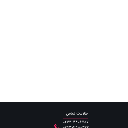
اطلاعات تماس
0263-4406757
0263-4480323