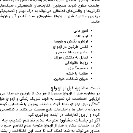
اهداف زندگی، مسائل مالی، تقسیم وظایف، نقش خانواده‌ها، ف
جلسات مطرح شوند. همچنین، تفاوت‌های شخصیتی، سبک‌های ارتب
نگرانی‌ها و چالش‌های احتمالی می‌تواند به درک بهتر و تصمیم‌گیر
بهترین مشاوره قبل از ازدواج مشاوره‌ای است که در آن روان‌
مانند:
امور مالی
ارتباطات
ارزش، نگرش و باورها
نقش طرفین در ازدواج
عشق و رابطه جنسی
تمایل به داشتن فرزند
روابط خانوادگی
تصمیم‌گیری
مقابله با خشم
میزان شناخت طرفین.
تست مشاوره قبل از ازدواج
در مشاوره قبل از ازدواج معمولاً از هر یک از طرفین خواسته می
ارزیابی احساسات فرد نسبت به خود، شریک زندگی و ازدواج ط
آمادگی برای ازدواج، نقاط قوت و ضعف زوجین را شناسایی کرده
و درباره ناراحتی‌ها و اختلافات رایج صحبت می‌کنند. با شناسای
کرده و از بروز تعارضات در آینده جلوگیری کرد.
اگر در جلسات مشاوره متوجه عدم تفاهم شدیم، چه ب
اگر در جلسات مشاوره قبل از ازدواج متوجه عدم تفاهم جدی ب
مشاور می‌تواند به شما کمک کند تا علت این اختلافات را بشناس