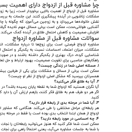
چرا مشاوره قبل از ازدواج دارای اهمیت بس
مشاوره قبل از ازدواج از اهمیت بالایی برخوردار است، زیرا به 
مشکلات زناشویی در آینده پیشگیری کنند. این جلسات به بررسی
نقش خانواده‌ها می‌پردازد و به زوجین می‌آموزد که چگونه با 
آشنایی طولانی‌مدت، ممکن است برخی مسائل مهم نادیده گرفته
افزایش صمیمیت و کاهش احتمال طلاق در آینده کمک می‌کند.
سوالات مشاوره قبل از مشاوره ازدواج
مشاوره ازدواج فرصتی است برای زوج‌ها تا درباره مشکلات، ا
مشکلات، میزان اعتماد، احساسات نسبت به یکدیگر و احتمال اد
شناسایی کرده، درک بهتری از یکدیگر داشته باشند و در صورت 
راهکارهای مناسبی برای تقویت صمیمیت، بهبود ارتباط و حل تعار
۱. مسئله اصلی شما در زندگی چیست؟
ممکن است برخی از مسائل و مشکلات برای یکی از طرفین بیشتر 
همسرتان بپرسید که مشکل اصلی ازدواج از نظر او چیست؟
۲. آیا به طلاق فکر می‌کنید؟
آیا نگران هستید که ازدواج شما به نقطه پایان رسیده باشد؟ در
اگر هر دو طرف هم به طلاق فکر کنند، بازهم ارزش آن را دارد که
کنید.
۳. آیا شما در مرحله بدی از رابطه قرار دارید؟
هر رابطه‌ای مراحل مختلفی را طی می‌کند. هنگامی که مشاور این
ازدواج از همان ابتدا انتخاب بدی بوده است یا فقط در مرحله بدی ق
۴. چه احساسی در مورد رابطه دارید؟
ممکن است شما فکر کنید که هنوز می‌توانید رابطه‌تان را نجا
با شما به جلسات مشاوره می‌آید، یعنی احتمالاً راهی برای نجات ا