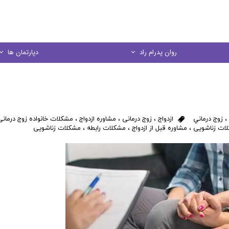
روان پدرام راد
دپارتمان ها
درباره ما
مشاوره خانواده
منشور اخلاقي
مشاوره کودک و نو
،
زوج درماني
ازدواج
،
زوج درمانی
،
مشاوره ازدواج
،
مشکلات خانواده زوج درمانی
در يك نگاه
مشاوره فردی
ات زناشویی
،
مشاوره قبل از ازدواج
،
مشکلات رابطه
،
مشکلات زناشویی
مشاوره ازدواج
مشاوره تحصیل
کارگاه های آموز
روانسنجی