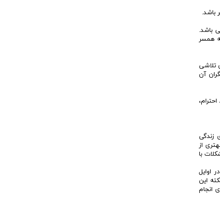
 باشد.
ی باشد.
به همسر
ن تلاشی
گران آن
احترام،
 زندگی
درک بهتری از
کلات با
 اوایل
کته این
ی انجام