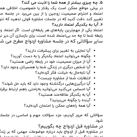
۵. چه چیزی بیشتر از همه شما را اذیت می‌ کند؟
در برخی مواقع ممکن است یک رفتار یا خصوصیت اخلاقی همسرتا
اعتماد و احترام صمیمیت زوجین را از بین می‌برد. در جلسه 
تغییر کند. دقت کنید که در جلسات مشاوره قولی ندهید که نتوا
۶. آیا به یکدیگر اعتماد دارید؟
اعتماد یکی از مهم‌ترین پایه‌های هر رابطه‌ای است. اگر اعتماد
رابطه شما تا چه حد بی‌اعتماد شده است، برای بازسازی آن دیر 
سایر سؤالاتی که در جلسه مشاوره ازدواج مطرح می‌ ش
آیا تمایلی به تغییر برای پیشرفت دارید؟
چگونه می‌توانید اعتماد یکدیگر را به دست آورید؟
آیا از میزان صمیمیت خود در رابطه راضی هستید؟
آیا شخص دیگری در زندگی شما یا همسرتان وجود دارد؟
آیا تابه‌حال به خیانت فکر کرده‌اید؟
انتظارات شما از مشاوره چیست؟
آیا درگیری‌هایی درگذشته وجود دارد که باید حل شوند؟
آیا احساس می‌کنید می‌توانید به‌راحتی باهم ارتباط برقرا
آیا به یکدیگر علاقه‌مند هستید؟
آینده را چگونه می‌بینید؟
آیا همه راه‌های ممکن را امتحان کرده‌اید؟
سؤالاتی که مرور کردیم، جزء سؤالات مهم و اساسی در جلسات
شود.
در مشاوره قبل ازدواج چه بگوییم؟
در مشاوره قبل از ازدواج باید درباره موضوعات مهمی که بر زن