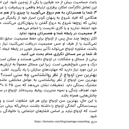
باعث حساسیت بیش از حد طرفین یا یکی از زوجین شود. این افر
این تعامل ناکارآمد، امکان برقراری ارتباط واقعی و پیشرفت را غی
۳. شما یا همسرتان به هم دروغ می‌گویید یا چیزی را از هم مخفی می‌ کنید.
هنگامی که افراد شروع به پنهان کردن اسرار خود از یکدیگر می
زمانی که زوج‌ها شروع به دروغ گفتن یا پنهان‌کاری می‌کنند،
خود اعتماد ندارید و یا کاری نادرست را انجام می‌دهد.
۴. صمیمیت در رابطه شما و همسرتان وجود ندارد.
اکثر زوج‌ها چند سال پس از ازدواج برای حفظ صمیمیت سابق تلا
نمی‌کنید یا از طرف او حس صمیمیت دریافت نمی‌کنید، نیاز به
باشند، مشاوره ازدواج می‌تواند تأثیر بسیار خوبی در رابطه ایجاد ک
۵. شما بر سر مسائل تکراری مدام بحث می‌ کنید.
برخی از مسائل و مشکلات در ازدواج دائمی هستند و ممکن است ز
درک و حس شوخ‌طبعی است. زیرا این مسائل معمولاً به ارزش‌ه
در این مورد نیاز دارید که مهارت‌های سازش را یاد بگیرید. اغلب ز
بهترین سن ازدواج از نظر روانشناسی چه سنی است؟
بهترین سن ازدواج از نظر روانشناسی به عوامل مختلفی مانن
خود، اهداف زندگی و نحوه مدیریت روابط رسیده‌اند. ازدواج در
چالش‌هایی همراه باشد.
با این حال، بهترین سن ازدواج برای هر فرد متفاوت است و و
بیست‌سالگی آمادگی ازدواج را داشته باشند، درحالی‌که برخی دی
است که ازدواج نباید بر اساس فشارهای اجتماعی یا خانوادگی با
شود.
منبع: https://doctoreto.com/blog/marriage-counseling/