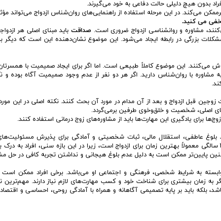
اد بدون هیچ دلیلی حالت دفاعی به خود می‌گیرند.
رممکن می‌کند. در این مرحله استفاده از راهنمایی‌های روان‌شناس ازدواج می‌تواند مؤثر
‌کنند، مشاوره و روانشناسی ازدواج ضروری است.
صداقت
باید مبنای اصلی هر ازدواج
 مشکلات بزرگی در رابطه ایجاد می‌شود. این موضوع نشان‌دهنده این است که دیگر 
ش می‌کنند. این موضوع کاملاً طبیعی است. اما اگر برای ایجاد صمیمیت با همسرتا
 مشاوره با روان‌شناس دارید. اگر هر دو نفر از عدم وجود صمیمیت آگاه بوده و ن
ند.
وجین قبل ازدواج و بعد از آن مدام در مورد آن بحث کنند. نکته اصلی در این مورد 
ای اصلی، شخصیت و خلق‌و‌خوی طرفین برمی‌گردد.
وج‌ها برای یادگیری این مهارت‌ها باید از مشاوره‌های زوج درمانی استفاده کنند.
د بلوغ عاطفی، استقلال مالی، ثبات شخصیتی و آمادگی برای پذیرش مسئولیت‌های
مشترک بستگی دارد. تحقیقات نشان می‌دهد که سن ۲۵ تا ۳۰ سالگی معمولاً بهترین زمان برای ازدواج است، زیرا در این بازه سنی، افراد به 
 سنین پایین‌تر ممکن است به دلیل عدم بلوغ هیجانی و نداشتن تجربه کافی در حل مش
ابسته به شرایط شخصی، فرهنگی و اجتماعی او می‌باشد. برخی افراد ممکن است در
گر به زمان بیشتری برای شناخت خود و کسب مهارت‌های لازم نیاز دارند. مهم‌ترین ن
شد، بلکه باید بر پایه تصمیمی آگاهانه و همراه با آمادگی روحی، احساسی و اقتصاد