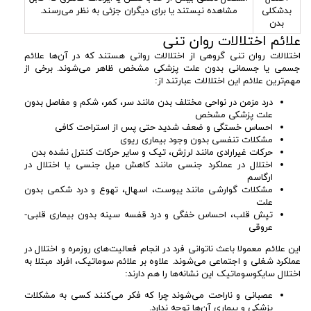
بدشکلی
مشاهده نیستند یا برای دیگران جزئی به نظر می‌رسند.
بدن
علائم اختلالات روان تنی
اختلالات روان تنی گروهی از اختلالات روانی هستند که در آن‌ها علائم
جسمی یا جسمانی بدون علت پزشکی مشخص ظاهر می‌شوند. برخی از
مهم‌ترین علائم این اختلالات عبارتند از:
درد مزمن در نواحی مختلف بدن مانند سر، کمر، شکم و مفاصل بدون
علت پزشکی مشخص
احساس خستگی و ضعف شدید حتی پس از استراحت کافی
مشکلات تنفسی بدون وجود بیماری ریوی
حرکات غیرارادی مانند لرزش، تیک و سایر حرکات کنترل‌ نشده بدن
اختلال در عملکرد جنسی مانند کاهش میل جنسی یا اختلال در
ارگاسم
مشکلات گوارشی مانند یبوست، اسهال، تهوع و درد شکمی بدون
علت
تپش قلب، احساس خفگی و درد قفسه سینه بدون بیماری قلبی-
عروقی
این علائم معمولا باعث ناتوانی فرد در انجام فعالیت‌های روزمره و اختلال در
عملکرد شغلی و اجتماعی می‌شوند. علاوه بر علائم سوماتیک، افراد مبتلا به
اختلال سایکوسوماتیک این نشانه‌ها را هم دارند:
عصبانی و ناراحت می‌شوند چرا که فکر می‌کنند کسی به مشکلات
پزشکی و بیماری آن‌ها توجه ندارد.