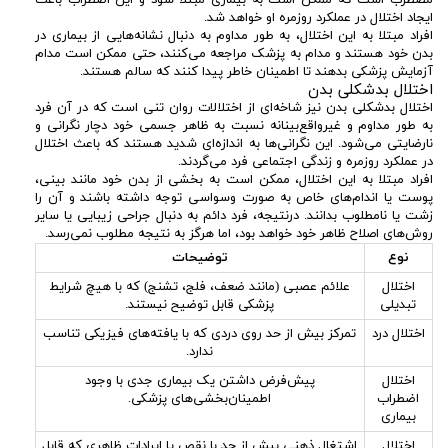
مضطرب است که ممکن است به بیماری مبتلا شود و این اضطراب باعث
ایجاد اختلال در عملکرد روزمره او خواهد شد.
افراد مبتلا به این اختلال، به طور مداوم به دنبال نشانه‌هایی از بیماری در
بدن خود هستند و مدام به پزشک مراجعه می‌کنند، حتی ممکن است مدام
آزمایش پزشکی بدهند تا اطمینان خاطر پیدا کنند که سالم هستند.
اختلال بدشکلی بدن
اختلال بدشکلی بدن نیز شاخه‌ای از اختلالات روان تنی است که در آن فرد
به طور مداوم و غیرواقع‌بینانه نسبت به ظاهر جسمی خود دچار نگرانی و
نارضایتی می‌شود. این نگرانی‌ها به اندازه‌ای شدید هستند که باعث اختلال
در عملکرد روزمره و زندگی اجتماعی فرد می‌گردند.
افراد مبتلا به این اختلال، ممکن است به بخشی از بدن خود مانند بینی،
پوست یا اندام‌های خاص به صورت وسواسی توجه داشته باشند و آن را
زشت یا نامطلوب بدانند. درنتیجه، فرد دائم به دنبال جراحی زیبایی یا سایر
روش‌های اصلاح ظاهر خود خواهد بود، اما هرگز به نتیجه مطلوب نمی‌رسد.
نوع
توضیحات
اختلال
علائم عصبی (مانند ضعف، فلج، تشنج) که با هیچ شرایط
تبدیلی
پزشکی قابل توضیح نیستند.
اختلال درد
تمرکز بیش از حد روی دردی که با یافته‌های فیزیکی تناسب
ندارد.
اختلال
پیش‌فرض داشتن یک بیماری جدی با وجود
اضطراب
اطمینان‌بخشی‌های پزشکی.
بیماری
اختلال
اشتغال ذهنی بیش از حد با نقص یا ایرادات ظاهری که قابل