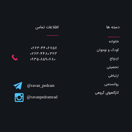
اطلاعات تماس
دسته ها
خانواده
0263-4406757
کودک و نوجوان
0263-4480323
ازدواج
​​​​​​​0935-8590780
تحصیلی
ارتباطی
روانسنجی
ravan_pedram@
کارگاههای گروهی
ravanpedramrad@