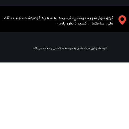
​​​كرج، بلوار شهيد بهشتي، نرسيده به سه راه گوهردشت، جنب بانك
ملي، ساختمان اكسير دانش پارس
​ كليه حقوق اين سايت متعلق به موسسه روانشناسي پدرام راد مي باشد