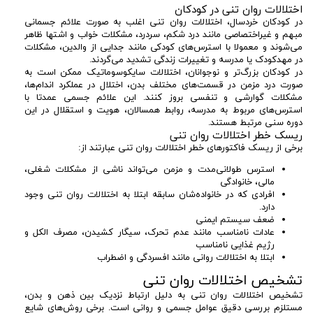
اختلالات روان تنی در کودکان
در کودکان خردسال، اختلالات روان تنی اغلب به صورت علائم جسمانی
مبهم و غیراختصاصی مانند درد شکم، سردرد، مشکلات خواب و اشتها ظاهر
می‌شوند و معمولا با استرس‌های کودکی مانند جدایی از والدین، مشکلات
در مهدکودک یا مدرسه و تغییرات زندگی تشدید می‌گردند.
در کودکان بزرگ‌تر و نوجوانان، اختلالات سایکوسوماتیک ممکن است به
صورت درد مزمن در قسمت‌های مختلف بدن، اختلال در عملکرد اندام‌ها،
مشکلات گوارشی و تنفسی بروز کنند. این علائم جسمی عمدتا با
استرس‌های مربوط به مدرسه، روابط همسالان، هویت و استقلال در این
دوره سنی مرتبط هستند.
ریسک خطر اختلالات روان تنی
برخی از ریسک فاکتورهای خطر اختلالات روان تنی عبارتند از:
استرس طولانی‌مدت و مزمن می‌تواند ناشی از مشکلات شغلی،
مالی، خانوادگی
افرادی که در خانواده‌شان سابقه ابتلا به اختلالات روان تنی وجود
دارد.
ضعف سیستم ایمنی
عادات نامناسب مانند عدم تحرک، سیگار کشیدن، مصرف الکل و
رژیم غذایی نامناسب
ابتلا به اختلالات روانی مانند افسردگی و اضطراب
تشخیص اختلالات روان تنی
تشخیص اختلالات روان تنی به دلیل ارتباط نزدیک بین ذهن و بدن،
مستلزم بررسی دقیق عوامل جسمی و روانی است. برخی روش‌های شایع