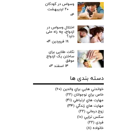
وسواس در کودکان
۲۰ اردیبهشت
۰۴
اختلال وسواس در
ازدواج، چه راه حلی
دارد؟
۱۹ فروردین ۰۴
نکات طلایی برای
ساختن یک ازدواج
موفق
۱۴ اسفند ۰۳
دسته بندی ها
خواندني هايي براي والدين
(۶۰)
خاص براي نوجوانان
(۲۲)
مهارت هاي ارتباطي
(۴۱)
مهارت هاي زندگي
(۳۴)
زوج درماني
(۲۲)
سكس تراپي
(۱۰)
فردی
(۲۲)
خانواده
(۸)