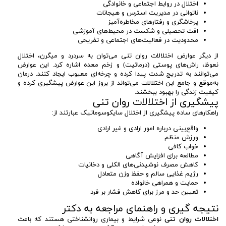
اختلال در روابط اجتماعی و خانوادگی
ناتوانی در مدیریت استرس و هیجانات
پرخاشگری و رفتارهای مخاطره‌آمیز
افت تحصیلی و شکست در محیط‌های آموزشی
محدودیت در فعالیت‌های اجتماعی و تفریحی
از دیگر عوارض اختلالات روان تنی می‌توان به سردرد و میگرن، اختلال
نعوظ، راش‌های پوستی (درماتیت) و زخم معده اشاره کرد. این عوارض
می‌توانند به تدریج شدت پیدا کرده و چرخه‌ای معیوب ایجاد کنند. درمان
به‌موقع و جامع این اختلالات می‌تواند از بروز این عوارض پیشگیری کرده و
کیفیت زندگی را بهبود ببخشند.
پیشگیری از اختلالات روان تنی
راهکارهای ساده پیشگیری از اختلال سایکوسوماتیک عبارتند از:
واقع‌بینی درباره امور ارادی و غیر ارادی
ورزش منظم
خواب کافی
مطالعه برای افزایش آگاهی
کاهش مصرف نوشیدنی‌های الکلی و دخانیات
رژیم غذایی سالم و حفظ وزن متعادل
حمایت و همراهی خانواده
تعیین حد و مرز برای کاهش فشار بر فرد
‏نتیجه گیری و راهنمای مراجعه به دکتر
اختلالات روان تنی
نوعی شرایط و بیماری روانشناختی هستند که باعث