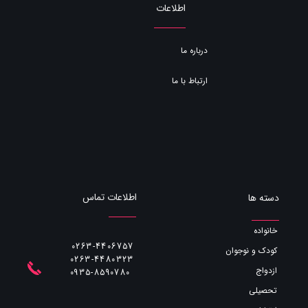
اطلاعات
درباره ما
ارتباط با ما
اطلاعات تماس
دسته ها
خانواده
0263-4406757
کودک و نوجوان
0263-4480323
ازدواج
​​​​​​​0935-8590780
تحصیلی