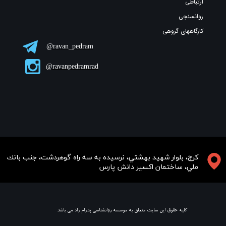
ارتباطی
روانسنجی
کارگاههای گروهی
ravan_pedram@
ravanpedramrad@
​​​كرج، بلوار شهيد بهشتي، نرسيده به سه راه گوهردشت، جنب بانك
ملي، ساختمان اكسير دانش پارس
​ كليه حقوق اين سايت متعلق به موسسه روانشناسي پدرام راد مي باشد