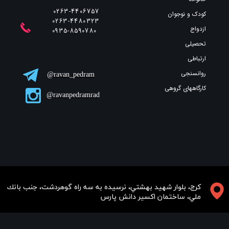
0263-4406757
کودک و نوجوان
0263-4480323
ازدواج
​​​​​​​0935-8590780
تحصیلی
ارتباطی
روانسنجی
ravan_pedram@
کارگاههای گروهی
ravanpedramrad@
​​​كرج، بلوار شهيد بهشتي، نرسيده به سه راه گوهردشت، جنب بانك
ملي، ساختمان اكسير دانش پارس