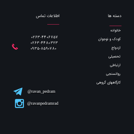
اطلاعات تماس
دسته ها
خانواده
0263-4406757
کودک و نوجوان
0263-4480323
ازدواج
​​​​​​​0935-8590780
تحصیلی
ارتباطی
روانسنجی
کارگاههای گروهی
ravan_pedram@
ravanpedramrad@