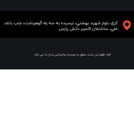
​​​كرج، بلوار شهيد بهشتي، نرسيده به سه راه گوهردشت، جنب بانك
ملي، ساختمان اكسير دانش پارس
​ كليه حقوق اين سايت متعلق به موسسه روانشناسي پدرام راد مي باشد